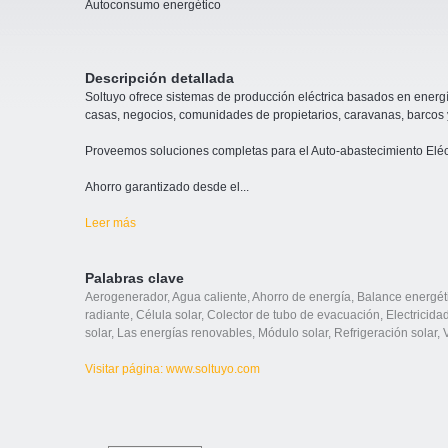
Autoconsumo energético
Descripción detallada
Soltuyo ofrece sistemas de producción eléctrica basados en energí
casas, negocios, comunidades de propietarios, caravanas, barcos 
Proveemos soluciones completas para el Auto-abastecimiento Eléct
Ahorro garantizado desde el
...
Leer más
Palabras clave
Aerogenerador
,
Agua caliente
,
Ahorro de energía
,
Balance energét
radiante
,
Célula solar
,
Colector de tubo de evacuación
,
Electricidad
solar
,
Las energías renovables
,
Módulo solar
,
Refrigeración solar
,
Visitar página: www.soltuyo.com