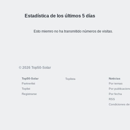
Estadística de los últimos 5 días
Esto miemro no ha transmitido números de visitas.
© 2026 Top50-Solar
Top50-Solar
Noticias
Toplista
Partnerlist
Por temas
Toplist
Por publicacion
Registrarse
Por fecha
RSS
Condiciones de