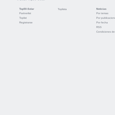
Top50-Solar
Noticias
Toplista
Partnerlist
Por temas
Toplist
Por publicacion
Registrarse
Por fecha
RSS
Condiciones de