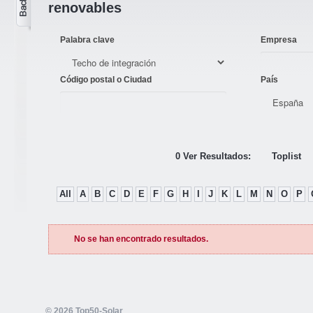
renovables
Palabra clave
Empresa
Código postal o Ciudad
País
0 Ver Resultados:
Toplist
All
A
B
C
D
E
F
G
H
I
J
K
L
M
N
O
P
No se han encontrado resultados.
© 2026 Top50-Solar