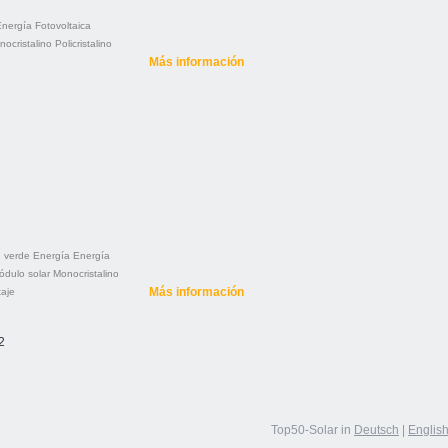
Energía
Fotovoltaica
nocristalino
Policristalino
Más información
d verde
Energía
Energía
ódulo solar
Monocristalino
Más información
aje
2
Top50-Solar in
Deutsch
|
Englis