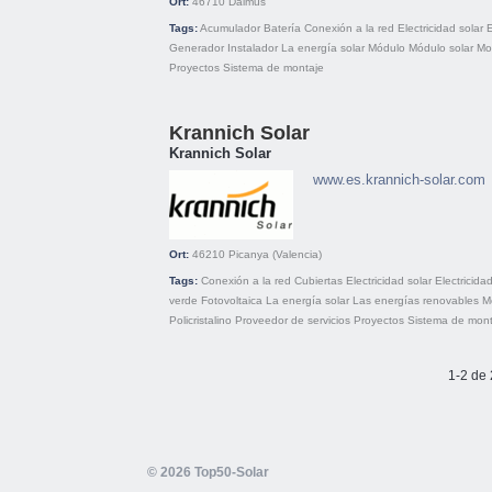
Ort:
46710
Daimus
Tags:
Acumulador
Batería
Conexión a la red
Electricidad solar
Generador
Instalador
La energía solar
Módulo
Módulo solar
Mo
Proyectos
Sistema de montaje
Krannich Solar
Krannich Solar
www.es.krannich-solar.com
Ort:
46210
Picanya (Valencia)
Tags:
Conexión a la red
Cubiertas
Electricidad solar
Electricida
verde
Fotovoltaica
La energía solar
Las energías renovables
M
Policristalino
Proveedor de servicios
Proyectos
Sistema de mont
1-2 de 
© 2026 Top50-Solar