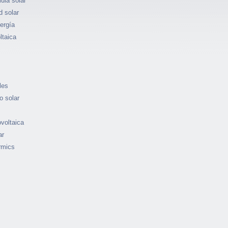
ula solar
d solar
ergía
ltaica
les
o solar
ovoltaica
ar
rmics