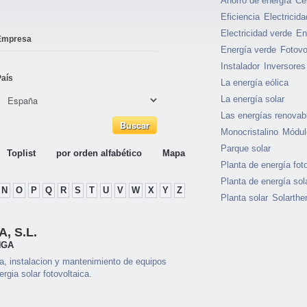
Ahorro de energía
Cél
Eficiencia
Electricida
Electricidad verde
En
Empresa
Energía verde
Fotovo
Instalador
Inversores
País
La energía eólica
La energía solar
Las energías renovab
Monocristalino
Módul
Parque solar
Toplist
por orden alfabético
Mapa
Planta de energía fot
Planta de energía sol
N
O
P
Q
R
S
T
U
V
W
X
Y
Z
Planta solar
Solarthe
, S.L.
NGA
a, instalacion y mantenimiento de equipos
rgia solar fotovoltaica.