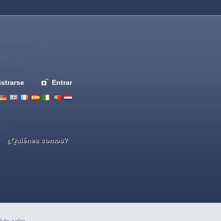
strarse
Entrar
Deutsch
English
French
Espanol
Italiano
Portugues
Nederlands
¿Quiénes somos?