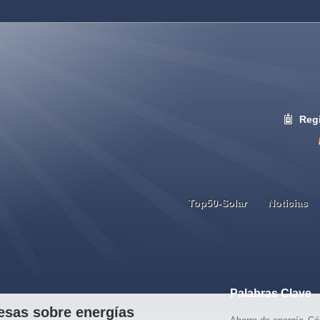
Regi
Top50-Solar
Noticias
Palabras Clave
esas sobre energías