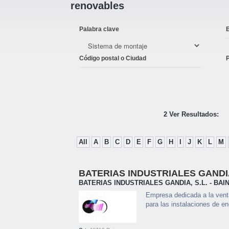
renovables
Palabra clave
Código postal o Ciudad
2 Ver Resultados:
All
A
B
C
D
E
F
G
H
I
J
K
L
M
BATERIAS INDUSTRIALES GANDIA
BATERIAS INDUSTRIALES GANDIA, S.L. - BAI
Empresa dedicada a la vent
para las instalaciones de ene