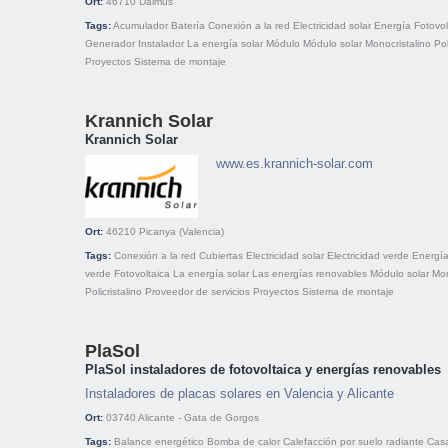
Ort:
46710
Daimus
Tags:
Acumulador
Batería
Conexión a la red
Electricidad solar
Energía
Fotovol
Generador
Instalador
La energía solar
Módulo
Módulo solar
Monocristalino
Pol
Proyectos
Sistema de montaje
Krannich Solar
Krannich Solar
www.es.krannich-solar.com
Ort:
46210
Picanya (Valencia)
Tags:
Conexión a la red
Cubiertas
Electricidad solar
Electricidad verde
Energí
verde
Fotovoltaica
La energía solar
Las energías renovables
Módulo solar
Mon
Policristalino
Proveedor de servicios
Proyectos
Sistema de montaje
PlaSol
PlaSol instaladores de fotovoltaica y energías renovables
Instaladores de placas solares en Valencia y Alicante
Ort:
03740
Alicante - Gata de Gorgos
Tags:
Balance energético
Bomba de calor
Calefacción por suelo radiante
Casa