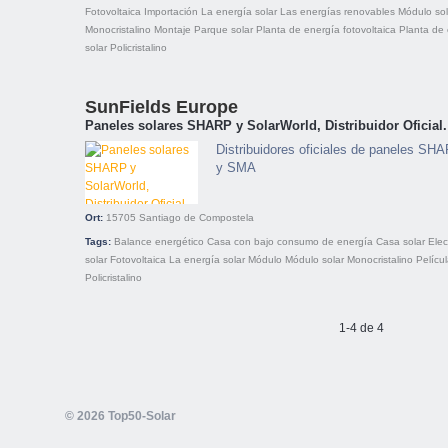
Fotovoltaica
Importación
La energía solar
Las energías renovables
Módulo sol
Monocristalino
Montaje
Parque solar
Planta de energía fotovoltaica
Planta de
solar
Policristalino
SunFields Europe
Paneles solares SHARP y SolarWorld, Distribuidor Oficial.
Distribuidores oficiales de paneles SHA
y SMA
Ort:
15705
Santiago de Compostela
Tags:
Balance energético
Casa con bajo consumo de energía
Casa solar
Elec
solar
Fotovoltaica
La energía solar
Módulo
Módulo solar
Monocristalino
Pelícu
Policristalino
1-4 de 4
© 2026 Top50-Solar