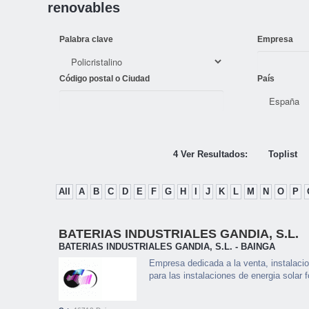
renovables
Palabra clave
Empresa
Código postal o Ciudad
País
4 Ver Resultados:
Toplist
All
A
B
C
D
E
F
G
H
I
J
K
L
M
N
O
P
BATERIAS INDUSTRIALES GANDIA, S.L.
BATERIAS INDUSTRIALES GANDIA, S.L. - BAINGA
Empresa dedicada a la venta, instalaci
para las instalaciones de energia solar f