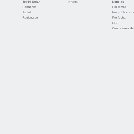
Top50-Solar
Noticias
Toplista
Partnerlist
Por temas
Toplist
Por publicacion
Registrarse
Por fecha
RSS
Condiciones de