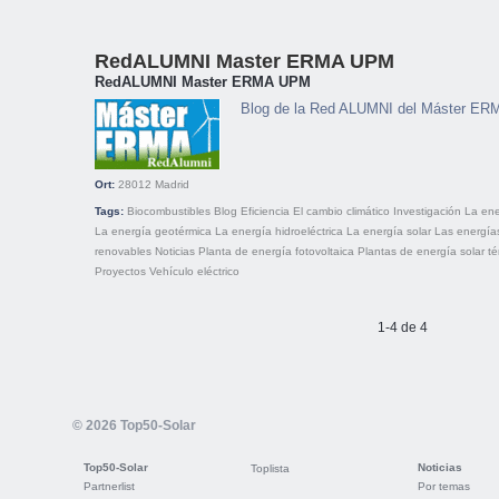
RedALUMNI Master ERMA UPM
RedALUMNI Master ERMA UPM
Blog de la Red ALUMNI del Máster E
Ort:
28012
Madrid
Tags:
Biocombustibles
Blog
Eficiencia
El cambio climático
Investigación
La ene
La energía geotérmica
La energía hidroeléctrica
La energía solar
Las energía
renovables
Noticias
Planta de energía fotovoltaica
Plantas de energía solar té
Proyectos
Vehículo eléctrico
1-4 de 4
© 2026 Top50-Solar
Top50-Solar
Noticias
Toplista
Partnerlist
Por temas