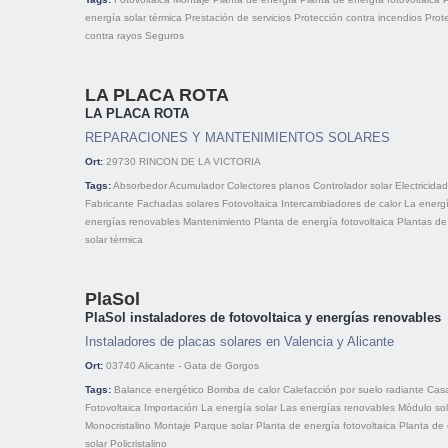
energía solar térmica
Prestación de servicios
Protección contra incendios
Prot
contra rayos
Seguros
LA PLACA ROTA
LA PLACA ROTA
REPARACIONES Y MANTENIMIENTOS SOLARES
Ort:
29730
RINCON DE LA VICTORIA
Tags:
Absorbedor
Acumulador
Colectores planos
Controlador solar
Electricidad
Fabricante
Fachadas solares
Fotovoltaica
Intercambiadores de calor
La energí
energías renovables
Mantenimiento
Planta de energía fotovoltaica
Plantas de
solar térmica
PlaSol
PlaSol instaladores de fotovoltaica y energías renovables
Instaladores de placas solares en Valencia y Alicante
Ort:
03740
Alicante - Gata de Gorgos
Tags:
Balance energético
Bomba de calor
Calefacción por suelo radiante
Casa
Fotovoltaica
Importación
La energía solar
Las energías renovables
Módulo sol
Monocristalino
Montaje
Parque solar
Planta de energía fotovoltaica
Planta de
solar
Policristalino