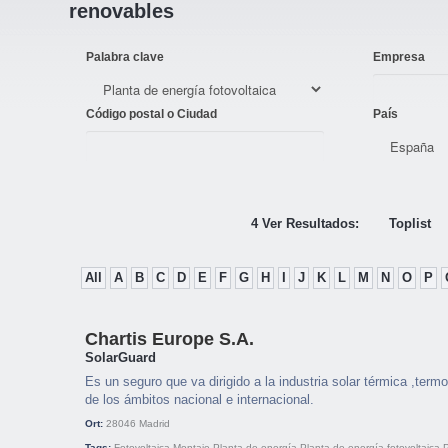
renovables
Palabra clave
Empresa
Código postal o Ciudad
País
4 Ver Resultados:
Toplist
All
A
B
C
D
E
F
G
H
I
J
K
L
M
N
O
P
Chartis Europe S.A.
SolarGuard
Es un seguro que va dirigido a la industria solar térmica ,termo
de los ámbitos nacional e internacional.
Ort:
28046
Madrid
Tags:
Fotovoltaica
Montaje
Planta de energía
Planta de energía fotovoltaica
P