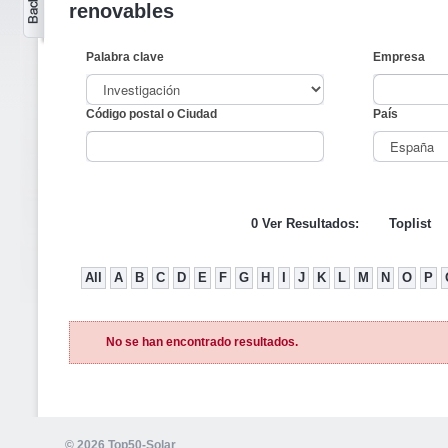
renovables
Palabra clave
Empresa
Código postal o Ciudad
País
0 Ver Resultados:
Toplist
All
A
B
C
D
E
F
G
H
I
J
K
L
M
N
O
P
No se han encontrado resultados.
© 2026 Top50-Solar