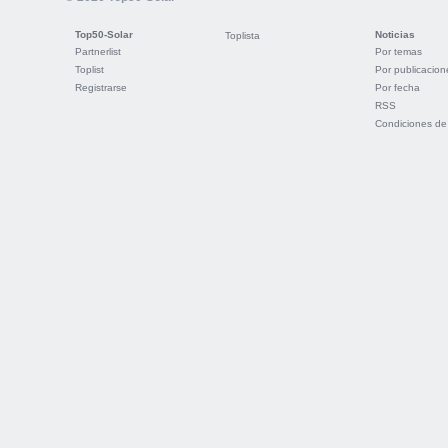
Top50-Solar
Noticias
Toplista
Partnerlist
Por temas
Toplist
Por publicacion
Registrarse
Por fecha
RSS
Condiciones de