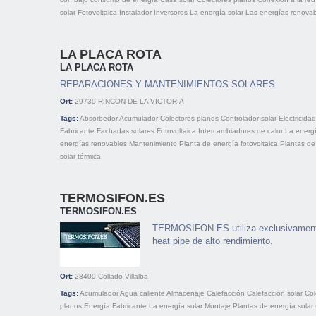
solar
Fotovoltaica
Instalador
Inversores
La energía solar
Las energías renovab
LA PLACA ROTA
LA PLACA ROTA
REPARACIONES Y MANTENIMIENTOS SOLARES
Ort:
29730
RINCON DE LA VICTORIA
Tags:
Absorbedor
Acumulador
Colectores planos
Controlador solar
Electricidad
Fabricante
Fachadas solares
Fotovoltaica
Intercambiadores de calor
La energí
energías renovables
Mantenimiento
Planta de energía fotovoltaica
Plantas de
solar térmica
TERMOSIFON.ES
TERMOSIFON.ES
TERMOSIFON.ES utiliza exclusivamente
heat pipe de alto rendimiento.
Ort:
28400
Collado Villalba
Tags:
Acumulador
Agua caliente
Almacenaje
Calefacción
Calefacción solar
Col
planos
Energía
Fabricante
La energía solar
Montaje
Plantas de energía solar 