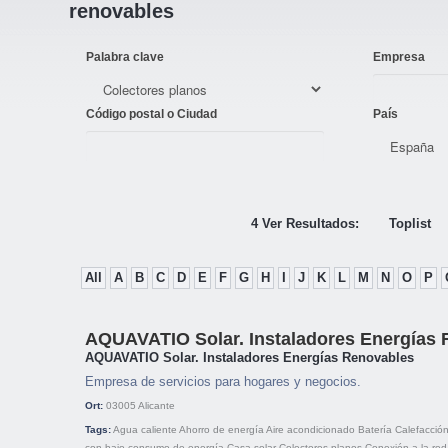
renovables
Palabra clave
Empresa
Código postal o Ciudad
País
4 Ver Resultados:
Toplist
All
A
B
C
D
E
F
G
H
I
J
K
L
M
N
O
P
AQUAVATIO Solar. Instaladores Energías
AQUAVATIO Solar. Instaladores Energías Renovables
Empresa de servicios para hogares y negocios.
Ort:
03005
Alicante
Tags:
Agua caliente
Ahorro de energía
Aire acondicionado
Batería
Calefacción
con bajo consumo de energía
Casa solar
Colectores planos
Conexión a la red