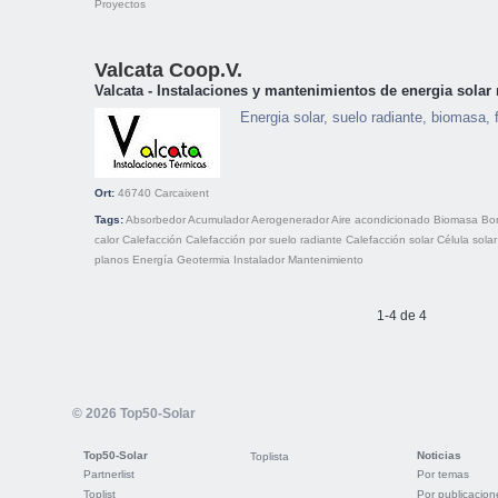
Proyectos
Valcata Coop.V.
Valcata - Instalaciones y mantenimientos de energia solar
Energia solar, suelo radiante, biomasa, f
Ort:
46740
Carcaixent
Tags:
Absorbedor
Acumulador
Aerogenerador
Aire acondicionado
Biomasa
Bo
calor
Calefacción
Calefacción por suelo radiante
Calefacción solar
Célula solar
planos
Energía
Geotermia
Instalador
Mantenimiento
1-4 de 4
© 2026 Top50-Solar
Top50-Solar
Noticias
Toplista
Partnerlist
Por temas
Toplist
Por publicacion