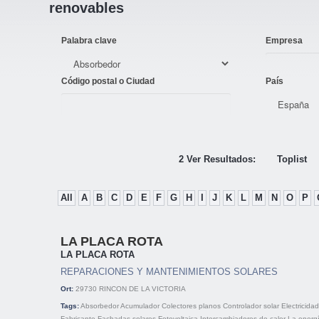
renovables
Palabra clave
Empresa
Código postal o Ciudad
País
2 Ver Resultados:
Toplist
All
A
B
C
D
E
F
G
H
I
J
K
L
M
N
O
P
LA PLACA ROTA
LA PLACA ROTA
REPARACIONES Y MANTENIMIENTOS SOLARES
Ort:
29730
RINCON DE LA VICTORIA
Tags:
Absorbedor
Acumulador
Colectores planos
Controlador solar
Electricidad
Fabricante
Fachadas solares
Fotovoltaica
Intercambiadores de calor
La energí