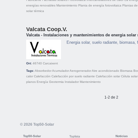
energías renovables
Mantenimiento
Planta de energía fotovoltaica
Plantas de
solar térmica
Valcata Coop.V.
Valcata - Instalaciones y mantenimientos de energia solar
Energia solar, suelo radiante, biomasa, f
Ort:
46740
Carcaixent
Tags:
Absorbedor
Acumulador
Aerogenerador
Aire acondicionado
Biomasa
Bo
calor
Calefacción
Calefacción por suelo radiante
Calefacción solar
Célula solar
planos
Energía
Geotermia
Instalador
Mantenimiento
1-2 de 2
© 2026 Top50-Solar
Top50-Solar
Noticias
Toplista