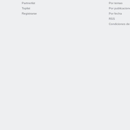
Partnerlist
Por temas
Toplist
Por publicacion
Registrarse
Por fecha
RSS
Condiciones de