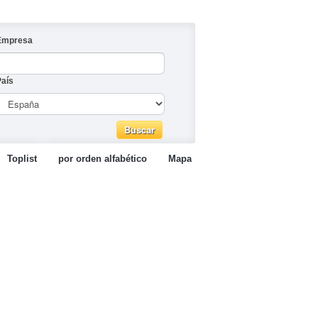
Empresa
País
Toplist
por orden alfabético
Mapa