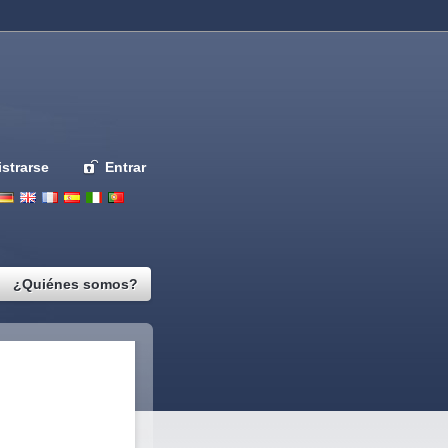
strarse
Entrar
Deutsch
English
French
Espanol
Italiano
Portugues
Nederlands
¿Quiénes somos?