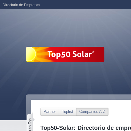
Directorio de Empresas
Partner
Toplist
Companies A-Z
Top50-Solar: Directorio de empr