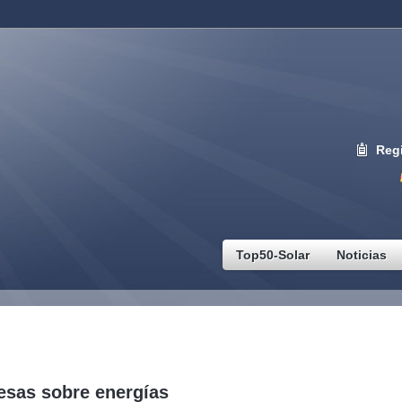
Regi
Top50-Solar
Noticias
esas sobre energías