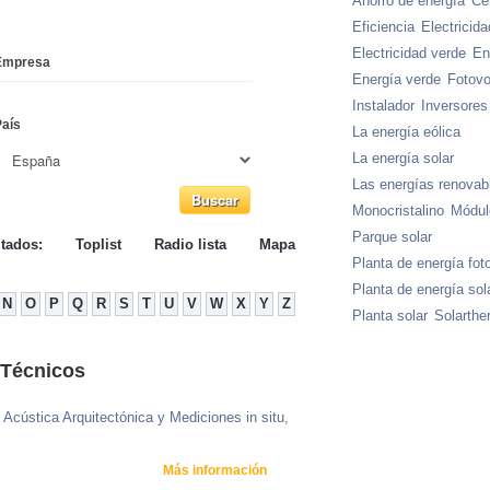
Ahorro de energía
Cél
Eficiencia
Electricida
Electricidad verde
En
Empresa
Energía verde
Fotovo
Instalador
Inversores
País
La energía eólica
La energía solar
Las energías renovab
Monocristalino
Módul
Parque solar
ltados:
Toplist
Radio lista
Mapa
Planta de energía fot
Planta de energía sol
N
O
P
Q
R
S
T
U
V
W
X
Y
Z
Planta solar
Solarthe
 Técnicos
 Acústica Arquitectónica y Mediciones in situ,
Más información