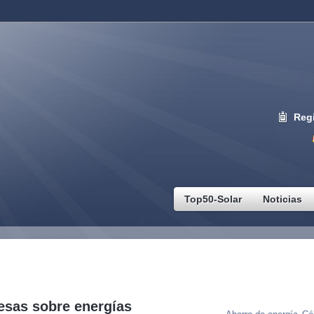
Regi
Top50-Solar
Noticias
Palabras Clave
esas sobre energías