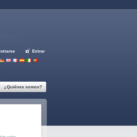
strarse
Entrar
Deutsch
English
French
Espanol
Italiano
Portugues
Nederlands
¿Quiénes somos?