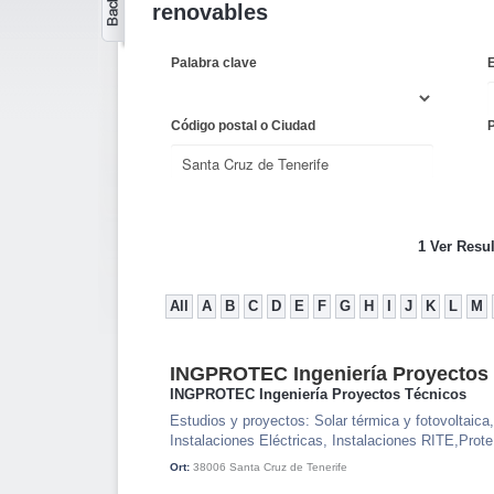
renovables
Palabra clave
Código postal o Ciudad
1 Ver Resu
All
A
B
C
D
E
F
G
H
I
J
K
L
M
INGPROTEC Ingeniería Proyectos
INGPROTEC Ingeniería Proyectos Técnicos
Estudios y proyectos: Solar térmica y fotovoltaica,
Instalaciones Eléctricas, Instalaciones RITE,Prote
Ort:
38006
Santa Cruz de Tenerife