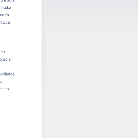
ula solar
d solar
ergía
ltaica
les
o solar
ovoltaica
ar
rmics