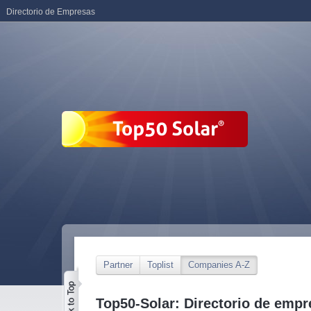
Directorio de Empresas
Partner
Toplist
Companies A-Z
Top50-Solar: Directorio de empr