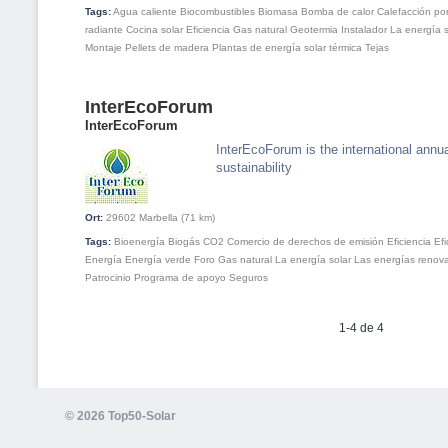
Tags:
Agua caliente
Biocombustibles
Biomasa
Bomba de calor
Calefacción po
radiante
Cocina solar
Eficiencia
Gas natural
Geotermia
Instalador
La energía s
Montaje
Pellets de madera
Plantas de energía solar térmica
Tejas
InterEcoForum
InterEcoForum
InterEcoForum is the international annual
sustainability
Ort:
29602
Marbella
(71 km)
Tags:
Bioenergía
Biogás
CO2
Comercio de derechos de emisión
Eficiencia
Efi
Energía
Energía verde
Foro
Gas natural
La energía solar
Las energías renov
Patrocinio
Programa de apoyo
Seguros
1-4 de 4
© 2026 Top50-Solar