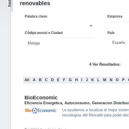
renovables
Palabra clave
Empresa
Código postal o Ciudad
País
4 Ver Resultados:
All
A
B
C
D
E
F
G
H
I
J
K
L
M
N
O
P
BioEconomic
Eficiencia Energetica, Autoconsumo, Generacion Distribui
Le ayudamos a localizar el mejor siste
tecnologías del Mercado para poder deci