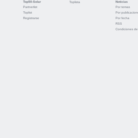
Top50-Solar
Noticias
Toplista
Partnerlist
Por temas
Toplist
Por publicacion
Registrarse
Por fecha
RSS
Condiciones de