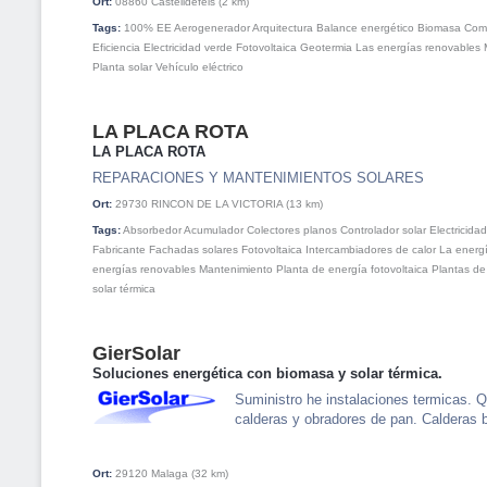
Ort:
08860
Castelldefels
(2 km)
Tags:
100% EE
Aerogenerador
Arquitectura
Balance energético
Biomasa
Com
Eficiencia
Electricidad verde
Fotovoltaica
Geotermia
Las energías renovables
Planta solar
Vehículo eléctrico
LA PLACA ROTA
LA PLACA ROTA
REPARACIONES Y MANTENIMIENTOS SOLARES
Ort:
29730
RINCON DE LA VICTORIA
(13 km)
Tags:
Absorbedor
Acumulador
Colectores planos
Controlador solar
Electricidad
Fabricante
Fachadas solares
Fotovoltaica
Intercambiadores de calor
La energí
energías renovables
Mantenimiento
Planta de energía fotovoltaica
Plantas de
solar térmica
GierSolar
Soluciones energética con biomasa y solar térmica.
Suministro he instalaciones termicas.
calderas y obradores de pan. Calderas bi
Ort:
29120
Malaga
(32 km)