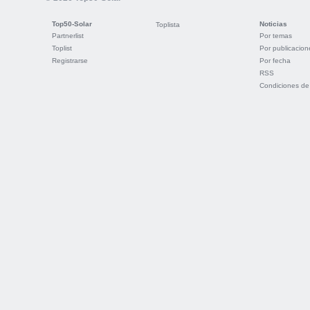
Top50-Solar
Noticias
Toplista
Partnerlist
Por temas
Toplist
Por publicacion
Registrarse
Por fecha
RSS
Condiciones de