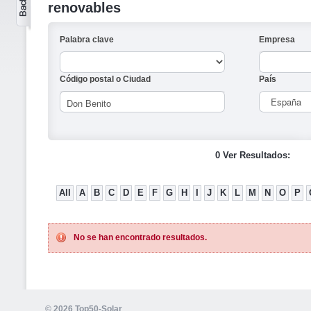
renovables
Palabra clave
Empresa
Código postal o Ciudad
País
0 Ver Resultados:
All
A
B
C
D
E
F
G
H
I
J
K
L
M
N
O
P
No se han encontrado resultados.
© 2026 Top50-Solar