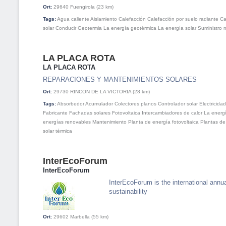
Ort:
29640
Fuengirola
(23 km)
Tags:
Agua caliente
Aislamiento
Calefacción
Calefacción por suelo radiante
Ca
solar
Conducir
Geotermia
La energía geotérmica
La energía solar
Suministro 
LA PLACA ROTA
LA PLACA ROTA
REPARACIONES Y MANTENIMIENTOS SOLARES
Ort:
29730
RINCON DE LA VICTORIA
(28 km)
Tags:
Absorbedor
Acumulador
Colectores planos
Controlador solar
Electricidad
Fabricante
Fachadas solares
Fotovoltaica
Intercambiadores de calor
La energí
energías renovables
Mantenimiento
Planta de energía fotovoltaica
Plantas de
solar térmica
InterEcoForum
InterEcoForum
InterEcoForum is the international annual
sustainability
Ort:
29602
Marbella
(55 km)