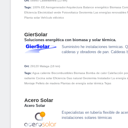
Ort:
08860
Castelldefels
(13 km)
Tags:
100% EE
Aerogenerador
Arquitectura
Balance energético
Biomasa
Com
Eficiencia
Electricidad verde
Fotovoltaica
Geotermia
Las energías renovables
Planta solar
Vehículo eléctrico
GierSolar
Soluciones energética con biomasa y solar térmica.
Suministro he instalaciones termicas.
calderas y obradores de pan. Calderas bi
Ort:
29120
Malaga
(16 km)
Tags:
Agua caliente
Biocombustibles
Biomasa
Bomba de calor
Calefacción po
radiante
Cocina solar
Eficiencia
Gas natural
Geotermia
Instalador
La energía s
Montaje
Pellets de madera
Plantas de energía solar térmica
Tejas
Acero Solar
Acero Solar
Especialistas en tubería flexible de ace
instalaciones solares térmicas