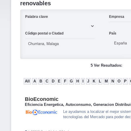
renovables
Palabra clave
Empresa
Código postal o Ciudad
País
5 Ver Resultados:
All
A
B
C
D
E
F
G
H
I
J
K
L
M
N
O
P
BioEconomic
Eficiencia Energetica, Autoconsumo, Generacion Distribui
Le ayudamos a localizar el mejor siste
tecnologías del Mercado para poder deci