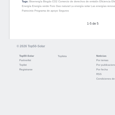
Tags:
Bioenergía
Biogás
CO2
Comercio de derechos de emisión
Eficiencia
Efi
Energía
Energía verde
Foro
Gas natural
La energía solar
Las energías renov
Patrocinio
Programa de apoyo
Seguros
1-5 de 5
© 2026 Top50-Solar
Top50-Solar
Noticias
Toplista
Partnerlist
Por temas
Toplist
Por publicacion
Registrarse
Por fecha
RSS
Condiciones de