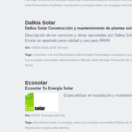
solar
Fotovoltaica
Instalador
Inversores
La energía solar
Las energías renovab
Dalkia Solar
Dalkia Solar Construcción y mantenimiento de plantas sola
Descripción de los servicios y obras ejecutadas por Dalkia Sola
Existe un apartado para calidad y uno para RRHH
Ort:
46890
AGULLENT
(54 km)
Tags:
Conexión a la red
Electricidad solar
Energía
Fotovoltaica
Instalador
La e
Las energías renovables
Mantenimiento
Módulo solar
Montaje
Prestación de s
Techo
Ecosolar
Ecosolar Tu Energía Solar
Especialistas en instalación y mantenim
Ort:
03185
Torrevieja
(65 km)
Tags:
Electricidad solar
La energía solar
Las energías renovables
Planta de e
Plantas de energía solar térmica