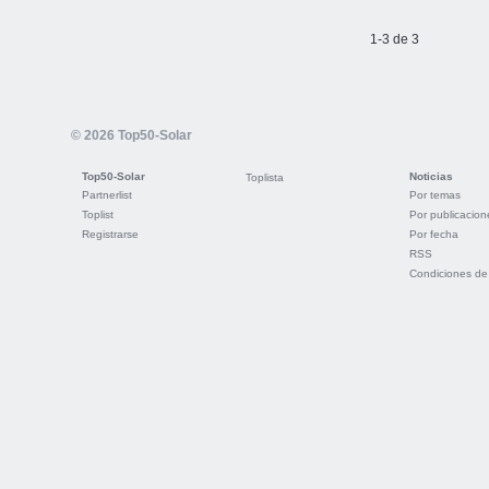
1-3 de 3
© 2026 Top50-Solar
Top50-Solar
Noticias
Toplista
Partnerlist
Por temas
Toplist
Por publicacion
Registrarse
Por fecha
RSS
Condiciones de