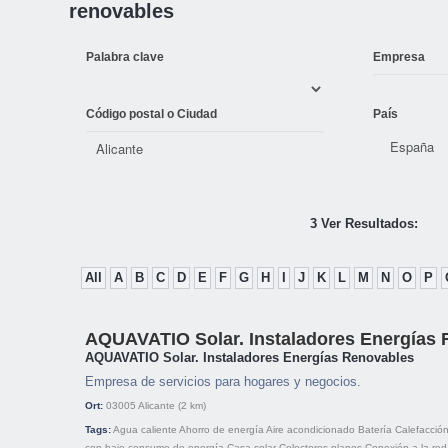
renovables
Palabra clave
Empresa
Código postal o Ciudad
País
3 Ver Resultados:
All
A
B
C
D
E
F
G
H
I
J
K
L
M
N
O
P
AQUAVATIO Solar. Instaladores Energías
AQUAVATIO Solar. Instaladores Energías Renovables
Empresa de servicios para hogares y negocios.
Ort:
03005
Alicante
(2 km)
Tags:
Agua caliente
Ahorro de energía
Aire acondicionado
Batería
Calefacción
con bajo consumo de energía
Casa solar
Colectores planos
Conexión a la red