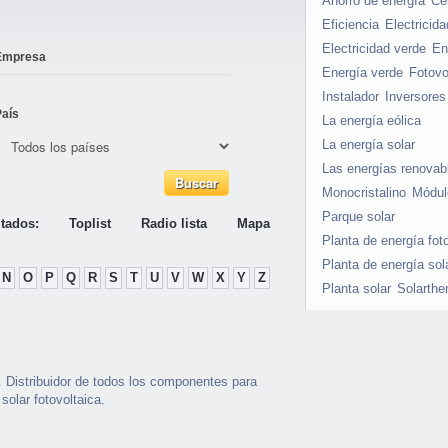
Ahorro de energía
Cél
Eficiencia
Electricida
Electricidad verde
En
Empresa
Energía verde
Fotovo
Instalador
Inversores
País
La energía eólica
La energía solar
Las energías renovab
Monocristalino
Módul
Parque solar
ltados:
Toplist
Radio lista
Mapa
Planta de energía fot
Planta de energía sol
N
O
P
Q
R
S
T
U
V
W
X
Y
Z
Planta solar
Solarthe
l. Distribuidor de todos los componentes para
 solar fotovoltaica.