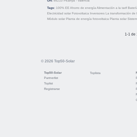
Ort:
46210
Picanya - Valencia
Tags:
100% EE
Ahorro de energía
Alimentación a la tarif
Baterí
Electricidad solar
Fotovoltaica
Inversores
La transformación de 
Módulo solar
Planta de energía fotovoltaica
Planta solar
Sistem
1-1 de 
© 2026 Top50-Solar
Top50-Solar
Toplista
Partnerlist
Toplist
Registrarse