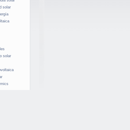
ula solar
d solar
ergía
ltaica
les
o solar
ovoltaica
ar
rmics