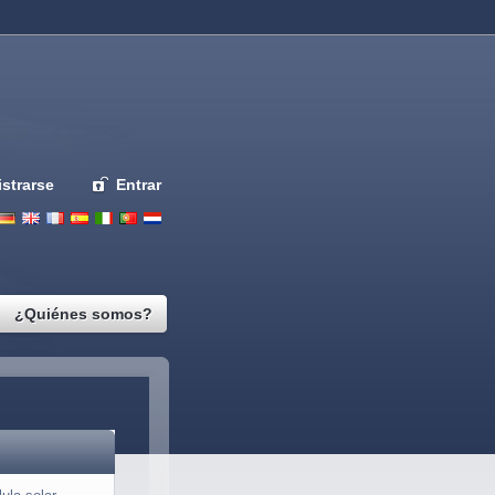
strarse
Entrar
Deutsch
English
French
Espanol
Italiano
Portugues
Nederlands
¿Quiénes somos?