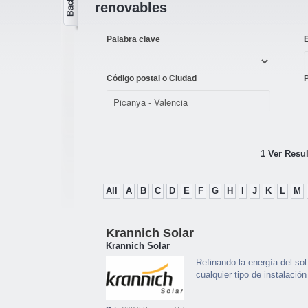
renovables
Palabra clave
Código postal o Ciudad
1 Ver Resu
All
A
B
C
D
E
F
G
H
I
J
K
L
M
Krannich Solar
Krannich Solar
Refinando la energía del so
cualquier tipo de instalación