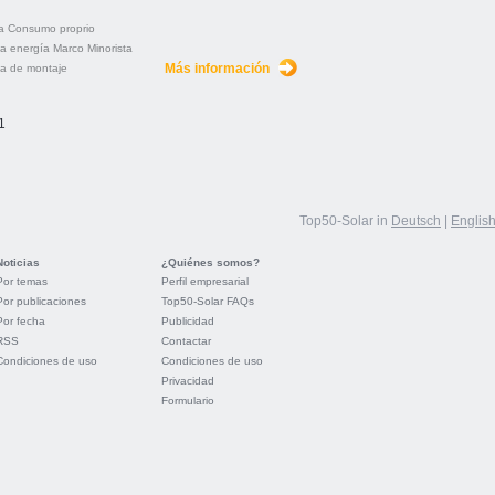
a
Consumo proprio
la energía
Marco
Minorista
Más información
a de montaje
1
Top50-Solar in
Deutsch
|
Englis
Noticias
¿Quiénes somos?
Por temas
Perfil empresarial
Por publicaciones
Top50-Solar FAQs
Por fecha
Publicidad
RSS
Contactar
Condiciones de uso
Condiciones de uso
Privacidad
Formulario