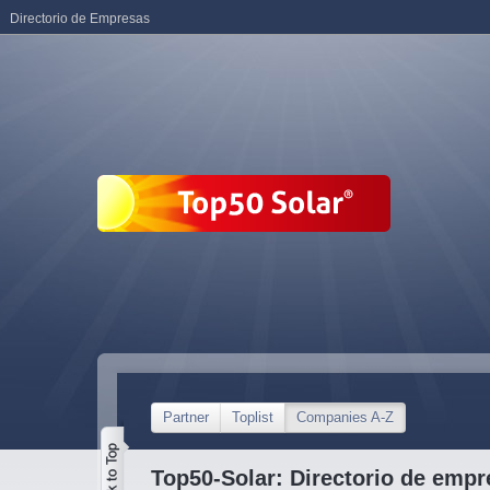
Directorio de Empresas
Partner
Toplist
Companies A-Z
Top50-Solar: Directorio de empr