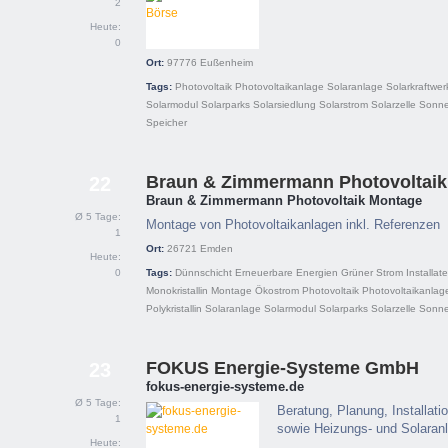
2
Heute:
0
Ort:
97776
Eußenheim
Tags:
Photovoltaik
Photovoltaikanlage
Solaranlage
Solarkraftwer
Solarmodul
Solarparks
Solarsiedlung
Solarstrom
Solarzelle
Sonne
Speicher
Braun & Zimmermann Photovoltai
22
Braun & Zimmermann Photovoltaik Montage
Ø 5 Tage:
Montage von Photovoltaikanlagen inkl. Referenzen
1
Ort:
26721
Emden
Heute:
0
Tags:
Dünnschicht
Erneuerbare Energien
Grüner Strom
Installat
Monokristallin
Montage
Ökostrom
Photovoltaik
Photovoltaikanlag
Polykristallin
Solaranlage
Solarmodul
Solarparks
Solarzelle
Sonne
FOKUS Energie-Systeme GmbH
23
fokus-energie-systeme.de
Ø 5 Tage:
Beratung, Planung, Installat
1
sowie Heizungs- und Solara
Heute: