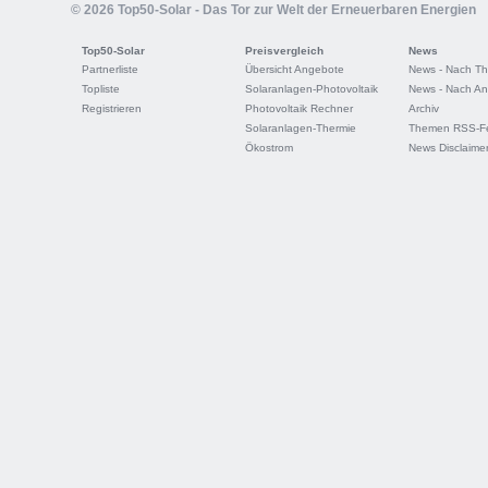
© 2026 Top50-Solar - Das Tor zur Welt der Erneuerbaren Energien
Top50-Solar
Preisvergleich
News
Partnerliste
Übersicht Angebote
News - Nach T
Topliste
Solaranlagen-Photovoltaik
News - Nach An
Registrieren
Photovoltaik Rechner
Archiv
Solaranlagen-Thermie
Themen RSS-F
Ökostrom
News Disclaime