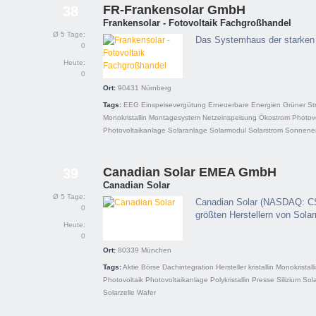
FR-Frankensolar GmbH
38
Frankensolar - Fotovoltaik Fachgroßhandel
Ø 5 Tage:
Das Systemhaus der starken
0
Heute:
0
Ort:
90431
Nürnberg
Tags:
EEG
Einspeisevergütung
Erneuerbare Energien
Grüner St
Monokristallin
Montagesystem
Netzeinspeisung
Ökostrom
Photovo
Photovoltaikanlage
Solaranlage
Solarmodul
Solarstrom
Sonnene
Canadian Solar EMEA GmbH
39
Canadian Solar
Ø 5 Tage:
Canadian Solar (NASDAQ: CSI
0
größten Herstellern von Sola
Heute:
0
Ort:
80339
München
Tags:
Aktie
Börse
Dachintegration
Hersteller
kristallin
Monokristall
Photovoltaik
Photovoltaikanlage
Polykristallin
Presse
Silizium
Sol
Solarzelle
Wafer