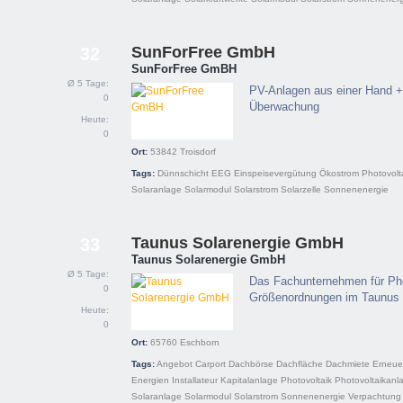
SunForFree GmbH
32
SunForFree GmBH
Ø 5 Tage:
PV-Anlagen aus einer Hand + 
0
Überwachung
Heute:
0
Ort:
53842
Troisdorf
Tags:
Dünnschicht
EEG
Einspeisevergütung
Ökostrom
Photovolt
Solaranlage
Solarmodul
Solarstrom
Solarzelle
Sonnenenergie
Taunus Solarenergie GmbH
33
Taunus Solarenergie GmbH
Ø 5 Tage:
Das Fachunternehmen für Pho
0
Größenordnungen im Taunus 
Heute:
0
Ort:
65760
Eschborn
Tags:
Angebot
Carport
Dachbörse
Dachfläche
Dachmiete
Erneue
Energien
Installateur
Kapitalanlage
Photovoltaik
Photovoltaikanl
Solaranlage
Solarmodul
Solarstrom
Sonnenenergie
Verpachtung