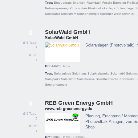
Tags:
Erneuerbare Energien
Flachdach
Fossile Energien
Freifläc
Netzeinspeisung
Photovoltaik
Photovoltaikanlage
Solaranlage
So
Solarparks
Solarstrom
Sonnenenergie
Speicher
Wechselrichter
SolarWald GmbH
8
SolarWald GmbH
Ø 5 Tage:
Solaranlagen (Photovoltaik)
7
Heute:
1
Ort:
44628
Herne
Tags:
Solaranlage
Solarhaus
Solarkraftwerke
Solarmobil
Solarmo
Solarparks
Solarstrom
Solarthermie
Solarthermische Kraftwerke
S
Sonnenenergie
REB Green Energy GmbH
9
www.reb-greenenergy.de
Ø 5 Tage:
Planung, Errichtung / Montag
5
Photovoltaik-Anlagen, von So
Heute:
Shop
1
Ort:
06862
Dessau-Rosslau