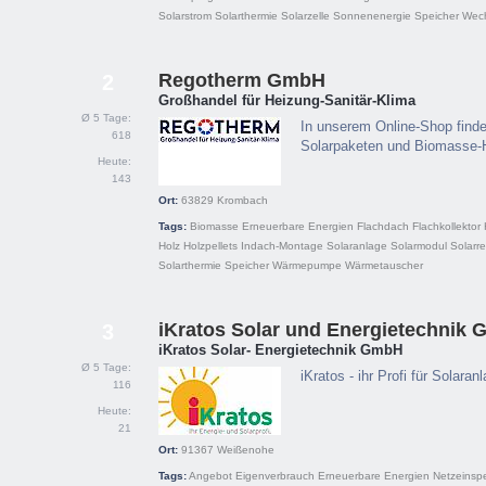
Solarstrom
Solarthermie
Solarzelle
Sonnenenergie
Speicher
Wech
Regotherm GmbH
2
Großhandel für Heizung-Sanitär-Klima
Ø 5 Tage:
In unserem Online-Shop find
618
Solarpaketen und Biomasse-
Heute:
143
Ort:
63829
Krombach
Tags:
Biomasse
Erneuerbare Energien
Flachdach
Flachkollektor
Holz
Holzpellets
Indach-Montage
Solaranlage
Solarmodul
Solarre
Solarthermie
Speicher
Wärmepumpe
Wärmetauscher
iKratos Solar und Energietechnik
3
iKratos Solar- Energietechnik GmbH
Ø 5 Tage:
iKratos - ihr Profi für Sola
116
Heute:
21
Ort:
91367
Weißenohe
Tags:
Angebot
Eigenverbrauch
Erneuerbare Energien
Netzeinsp