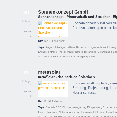
Sonnenkonzept GmbH
30
Sonnenkonzept - Photovoltaik und Speicher - E
Ø 5 Tage:
Sonnenkonzept bietet von de
1
Photovoltaikanlagen einen k
Heute:
1
Ort:
14612
Falkensee
Tags:
Angebot
Anlage
Batterie
Blitzschutz
Eigenverbrauch
Energ
Ertragskontrolle
Photovoltaik
Photovoltaikanlage
Solaranlage
Sol
Solarmodul
Solarstrom
Sonnenenergie
Speicher
metasolar
31
metaSolar - das perfekte Solardach
Ø 5 Tage:
Photovoltaik-Komplettsysteme
1
Beratung, Projektierung, Lie
Heute:
Netzanschluss.
0
Ort:
19061
Schwerin
Tags:
Batterie
EEG
Einspeisevergütung
Einspeisung
Erneuerbar
Indach-Montage
Netzeinspeisung
Photovoltaik
Photovoltaikanla
Solaranlage
Solarkraftwerke
Solarmodul
Solarstrom
Sonnenenerg