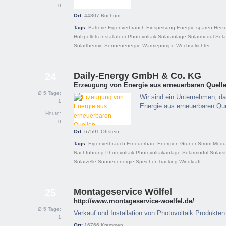
0
Ort:
44807
Bochum
Tags:
Batterie
Eigenverbrauch
Einspeisung
Energie sparen
Heiz
Holzpellets
Installateur
Photovoltaik
Solaranlage
Solarmodul
Sola
Solarthermie
Sonnenenergie
Wärmepumpe
Wechselrichter
Daily-Energy GmbH & Co. KG
24
Erzeugung von Energie aus erneuerbaren Quell
Ø 5 Tage:
Wir sind ein Unternehmen, da
1
Energie aus erneuerbaren Quel
Heute:
0
Ort:
67591
Offstein
Tags:
Eigenverbrauch
Erneuerbare Energien
Grüner Strom
Modu
Nachführung
Photovoltaik
Photovoltaikanlage
Solarmodul
Solars
Solarzelle
Sonnenenergie
Speicher
Tracking
Windkraft
Montageservice Wölfel
25
http://www.montageservice-woelfel.de/
Ø 5 Tage:
Verkauf und Installation von Photovoltaik Produkten
1
Ort:
16766
Kremmen