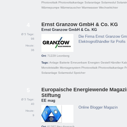
Photovoltaik
Photovoltaikanlage
Solaranlage
Solarmodul
Solarst
Wärmepumpe
Wärmetauscher
Warmwasser
Wechselrichter
Ernst Granzow GmbH & Co. KG
4
Ernst Granzow GmbH & Co. KG
Ø 5 Tage:
Die Firma Ernst Granzow Gm
98
Elektrogroßhändler für Profis
Heute:
36
Ort:
71229
Leonberg
Tags:
Anlage
Batterie
Erneuerbare Energien
Gestell
Händler
Kab
Monokristallin
Montagesystem
Photovoltaik
Photovoltaikanlage
Po
Solaranlage
Solarmodul
Speicher
Europaische Energiewende Magazi
5
Stiftung
Ø 5 Tage:
EE mag
40
Online Blogger Magazin
Heute:
9
Ort:
61267
Neu-Anspach