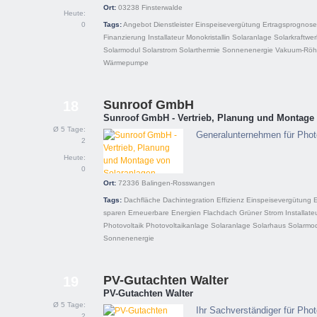
Ort:
03238
Finsterwalde
Heute:
0
Tags:
Angebot
Dienstleister
Einspeisevergütung
Ertragsprognose
Finanzierung
Installateur
Monokristallin
Solaranlage
Solarkraftwe
Solarmodul
Solarstrom
Solarthermie
Sonnenenergie
Vakuum-Röhr
Wärmepumpe
Sunroof GmbH
18
Sunroof GmbH - Vertrieb, Planung und Montage
Ø 5 Tage:
Generalunternehmen für Phot
2
Heute:
0
Ort:
72336
Balingen-Rosswangen
Tags:
Dachfläche
Dachintegration
Effizienz
Einspeisevergütung
sparen
Erneuerbare Energien
Flachdach
Grüner Strom
Installate
Photovoltaik
Photovoltaikanlage
Solaranlage
Solarhaus
Solarmo
Sonnenenergie
PV-Gutachten Walter
19
PV-Gutachten Walter
Ø 5 Tage:
Ihr Sachverständiger für Pho
2