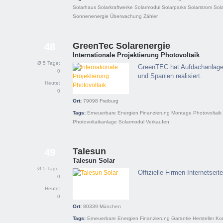
Solarhaus
Solarkraftwerke
Solarmodul
Solarparks
Solarstrom
Sola
Sonnenenergie
Überwachung
Zähler
GreenTec Solarenergie
48
Internationale Projektierung Photovoltaik
Ø 5 Tage:
GreenTEC hat Aufdachanlage
0
und Spanien realisiert.
Heute:
0
Ort:
79098
Freiburg
Tags:
Erneuerbare Energien
Finanzierung
Montage
Photovoltaik
Photovoltaikanlage
Solarmodul
Verkaufen
Talesun
49
Talesun Solar
Ø 5 Tage:
Offizielle Firmen-Internetsei
0
Heute:
0
Ort:
80339
München
Tags:
Erneuerbare Energien
Finanzierung
Garantie
Hersteller
Ko