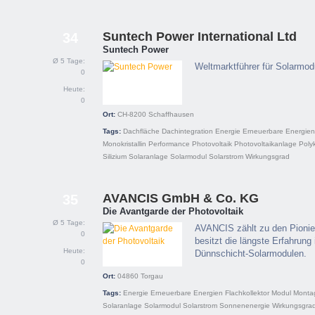
Suntech Power International Ltd
34
Suntech Power
Ø 5 Tage:
Weltmarktführer für Solarmod
0
Heute:
0
Ort:
CH-8200
Schaffhausen
Tags:
Dachfläche
Dachintegration
Energie
Erneuerbare Energien
Monokristallin
Performance
Photovoltaik
Photovoltaikanlage
Polyk
Silizium
Solaranlage
Solarmodul
Solarstrom
Wirkungsgrad
AVANCIS GmbH & Co. KG
35
Die Avantgarde der Photovoltaik
Ø 5 Tage:
AVANCIS zählt zu den Pionie
0
besitzt die längste Erfahrung
Heute:
Dünnschicht-Solarmodulen.
0
Ort:
04860
Torgau
Tags:
Energie
Erneuerbare Energien
Flachkollektor
Modul
Monta
Solaranlage
Solarmodul
Solarstrom
Sonnenenergie
Wirkungsgra