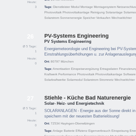
Heute:
3
Tags:
Dienstleister
Modul
Montage
Montagesystem
Netzanschlus
Photovoltaik
Photovoltaikanlage
Reinigung
Solaranlage
Solarmo
Solarstrom
Sonnenenergie
Speicher
Verkaufen
Wechselrichter
PV-Systems Engineering
26
PV Systems Engineering
Ø 5 Tage:
Energiemeteorologie und Engineering bei PV-Syste
1
Einstrahlungsüberhöhungen u. zur Anlagenauslegung (
Heute:
Ort:
80797
München
0
Tags:
Amortisation
Einspeisevergütung
Ertragsdaten
Finanzierun
Kraftwerk
Performance
Photovoltaik
Photovoltaikanlage
Software
Solarkraftwerke
Solarmodul
Solarstrom
Stromnetz
Wechselrichter
Stiehle - Küche Bad Naturenergie
27
Solar- Heiz- und Energietechnik
Ø 5 Tage:
SOLARANLAGEN - Energie aus der Sonne direkt in 
1
speichern mit der neuesten Batterielösung!
Heute:
Ort:
72534
Hayingen-Oberwilzingen
0
Tags:
Anlage
Batterie
Effizienz
Eigenverbrauch
Einspeisung
Ener