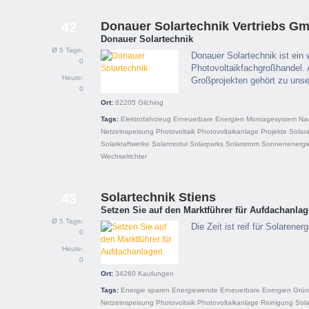
Donauer Solartechnik Vertriebs G
42
Donauer Solartechnik
Ø 5 Tage:
Donauer Solartechnik ist ein w
0
Photovoltaikfachgroßhandel. 
Heute:
Großprojekten gehört zu uns
0
Ort:
82205
Gilching
Tags:
Elektrofahrzeug
Erneuerbare Energien
Montagesystem
Na
Netzeinspeisung
Photovoltaik
Photovoltaikanlage
Projekte
Solar
Solarkraftwerke
Solarmodul
Solarparks
Solarstrom
Sonnenenergi
Wechselrichter
Solartechnik Stiens
43
Setzen Sie auf den Marktführer für Aufdachanla
Ø 5 Tage:
Die Zeit ist reif für Solarenerg
0
Heute:
0
Ort:
34260
Kaufungen
Tags:
Energie sparen
Energiewende
Erneuerbare Energien
Grün
Netzeinspeisung
Photovoltaik
Photovoltaikanlage
Reinigung
Sol