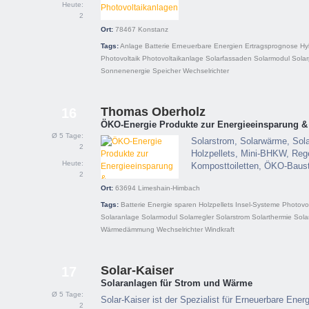
Heute:
2
Ort:
78467
Konstanz
Tags:
Anlage
Batterie
Erneuerbare Energien
Ertragsprognose
Hy
Photovoltaik
Photovoltaikanlage
Solarfassaden
Solarmodul
Solar
Sonnenenergie
Speicher
Wechselrichter
Thomas Oberholz
16
ÖKO-Energie Produkte zur Energieeinsparung &
Ø 5 Tage:
Solarstrom, Solarwärme, Sola
2
Holzpellets, Mini-BHKW, Re
Heute:
Komposttoiletten, ÖKO-Bau
2
Ort:
63694
Limeshain-Himbach
Tags:
Batterie
Energie sparen
Holzpellets
Insel-Systeme
Photovol
Solaranlage
Solarmodul
Solarregler
Solarstrom
Solarthermie
Sola
Wärmedämmung
Wechselrichter
Windkraft
Solar-Kaiser
17
Solaranlagen für Strom und Wärme
Ø 5 Tage:
Solar-Kaiser ist der Spezialist für Erneuerbare Ener
2