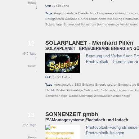
Heute:
Ort:
07745
Jena
1
Tags:
Angebot
Anlage
Brandschutz
Einspeisevergütung
Einspei
Ertragsdaten
Garantie
Grüner Strom
Netzeinspeisung
Photovolta
Solaranlage
Solarmodul
Solarstrom
Sonnenenergie
Versicherung
SOLARPLANET - Meinhard Pillen
12
SOLARPLANET - ERNEUERBARE ENERGIEN GÜ
Ø 5 Tage:
Beratung und Verkauf von Pro
4
Photovoltaik - Thermische Sol
Heute:
2
Ort:
35091
Cölbe
Tags:
Atomausstieg
EEG
Effizienz
Energie sparen
Erneuerbare E
Flachkollektor
Solaranlage
Solarmodul
Solarregler
Solarstrom
Sol
Sonnenenergie
Wärmedämmung
Warmwasser
Windenergie
SONNENZEIT gmbh
13
PV-Montagesysteme Flachdach und Indach
Ø 5 Tage:
Photovoltaik-Fachgroßhandel 
3
Photovoltaik-Anlagen
Heute: