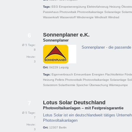
Tags:
EEG
Einspeisevergütung
Elektrofahrzeug
Heizung
Ökostr
Passivhaus
Photovoltaik
Photovoltaikanlage
Solaranlage
Solarm
Wasserkraft
Wasserstoff
Windenergie
Windkraft
Windrad
Sonnenplaner e.K.
6
Sonnenplaner
Ø 5 Tage:
Sonnenplaner - die passende
8
Heute:
3
Ort:
04229
Leipzig
Tags:
Eigenverbrauch
Erneuerbare Energien
Flachkollektor
Förd
Heizung
Pellets
Photovoltaik
Photovoltaikanlage
Solaranlage
Sol
Solarstrom
Solarthermie
Speicher
Überwachung
Wärmepumpe
Lotus Solar Deutschland
7
Photovoltaikanlagen – mit Festpreisgarantie
Ø 5 Tage:
Lotus Solar ist ein deutschlandweit tätiges Unterne
7
Photovoltaikanlagen
Heute:
Ort:
12307
Berlin
3