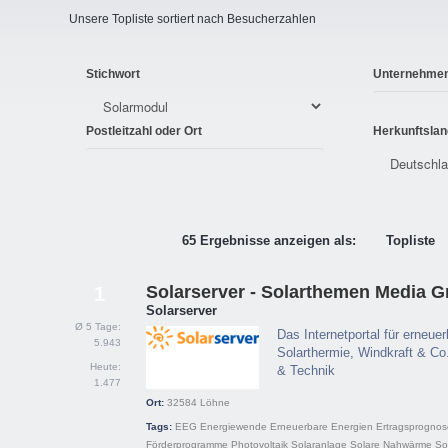
Unsere Topliste sortiert nach Besucherzahlen
Stichwort
Unternehme
Postleitzahl oder Ort
Herkunftslan
65 Ergebnisse anzeigen als:
Topliste
Solarserver - Solarthemen Media 
1
Solarserver
Ø 5 Tage:
Das Internetportal für erneue
5.943
Solarthermie, Windkraft & Co.
Heute:
& Technik
1.477
Ort:
32584
Löhne
Tags:
EEG
Energiewende
Erneuerbare Energien
Ertragsprognos
Förderprogramme
Photovoltaik
Solaranlage
Solare Nahwärme
So