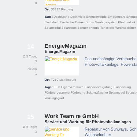
0
Ort:
33397
Rietberg
Tags:
Dachfläche
Dachmiete
Energiewende
Erneuerbare Energi
Flachdach
Freifläche
Grüner Strom
Montagesystem
Photovoltaik
Solarmodul
Solarstrom
Sonnenenergie
Tankstelle
Wechselrichter
EnergieMagazin
14
EnergieMagazin
Ø 5 Tage:
Das unabhängige Verbraucherp
3
Photovoltaikanlage, Powerstat
Heute:
1
Ort:
7210
Mattersburg
Tags:
EEG
Eigenverbrauch
Einspeisevergütung
Einspeisung
Förderprogramme
Förderung
Solarkraftwerke
Solarmodul
Solarst
Wirkungsgrad
Work Team re GmbH
15
Service und Wartung für Photovoltaikanlagen
Ø 5 Tage:
Reparatur von Sunways, Sch
3
Wechselrichter