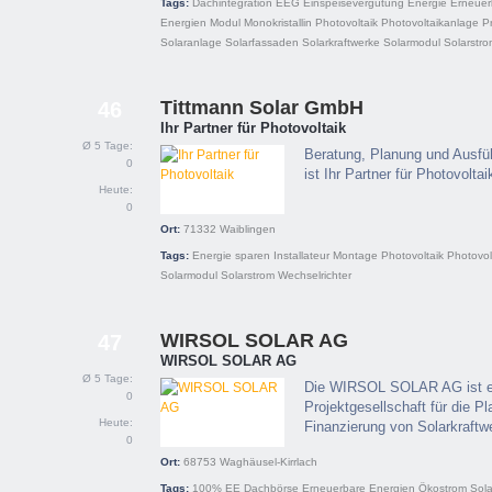
Tags:
Dachintegration
EEG
Einspeisevergütung
Energie
Erneuer
Energien
Modul
Monokristallin
Photovoltaik
Photovoltaikanlage
P
Solaranlage
Solarfassaden
Solarkraftwerke
Solarmodul
Solarstr
Tittmann Solar GmbH
46
Ihr Partner für Photovoltaik
Ø 5 Tage:
Beratung, Planung und Ausfü
0
ist Ihr Partner für Photovoltai
Heute:
0
Ort:
71332
Waiblingen
Tags:
Energie sparen
Installateur
Montage
Photovoltaik
Photovol
Solarmodul
Solarstrom
Wechselrichter
WIRSOL SOLAR AG
47
WIRSOL SOLAR AG
Ø 5 Tage:
Die WIRSOL SOLAR AG ist ein
0
Projektgesellschaft für die P
Heute:
Finanzierung von Solarkraftw
0
Ort:
68753
Waghäusel-Kirrlach
Tags:
100% EE
Dachbörse
Erneuerbare Energien
Ökostrom
Sol