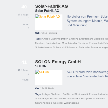
Solar-Fabrik AG
40
Solar-Fabrik AG
Ø 5 Tage:
Hersteller von Premium Solar
0
Systemlösungen: Module, We
Heute:
und Monitoring.
0
Ort:
79111
Freiburg
Tags:
Anlage
Dachintegration
Effizienz
Erneuerbare Energien
In
Montage
Kapitalanlage
Monokristallin
Ökostrom
Photovoltaik
Poly
Solarkraftwerke
Solarmodul
Solarstrom
Solarzelle
Sonnenenergie
SOLON Energy GmbH
41
SOLON
Ø 5 Tage:
SOLON produziert hochwertig
0
von solarer Systemtechnik fü
Heute:
0
Ort:
12489
Berlin
Tags:
Anlage
Flachdach
Freifläche
Photovoltaik
Photovoltaikanl
Solaranlage
Solarkraftwerke
Solarmodul
Solarparks
Solarstrom
Sonnenenergie
Speicher
Wirkungsgrad