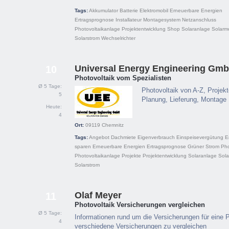
Tags:
Akkumulator
Batterie
Elektromobil
Erneuerbare Energien
Ertragsprognose
Installateur
Montagesystem
Netzanschluss
Photovoltaikanlage
Projektentwicklung
Shop
Solaranlage
Solarm
Solarstrom
Wechselrichter
Universal Energy Engineering Gm
10
Photovoltaik vom Spezialisten
Ø 5 Tage:
Photovoltaik von A-Z, Projek
5
Planung, Lieferung, Montage
Heute:
4
Ort:
09119
Chemnitz
Tags:
Angebot
Dachmiete
Eigenverbrauch
Einspeisevergütung
E
sparen
Erneuerbare Energien
Ertragsprognose
Grüner Strom
Pho
Photovoltaikanlage
Projekte
Projektentwicklung
Solaranlage
Sola
Solarstrom
Olaf Meyer
11
Photovoltaik Versicherungen vergleichen
Ø 5 Tage:
Informationen rund um die Versicherungen für eine 
4
verschiedene Versicherungen zu vergleichen