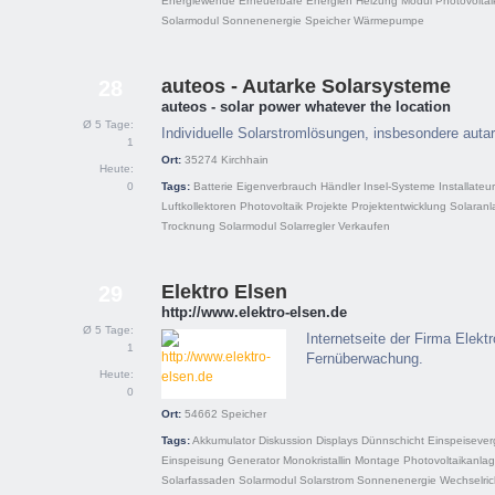
Energiewende
Erneuerbare Energien
Heizung
Modul
Photovoltai
Solarmodul
Sonnenenergie
Speicher
Wärmepumpe
auteos - Autarke Solarsysteme
28
auteos - solar power whatever the location
Ø 5 Tage:
Individuelle Solarstromlösungen, insbesondere aut
1
Ort:
35274
Kirchhain
Heute:
0
Tags:
Batterie
Eigenverbrauch
Händler
Insel-Systeme
Installateur
Luftkollektoren
Photovoltaik
Projekte
Projektentwicklung
Solaranl
Trocknung
Solarmodul
Solarregler
Verkaufen
Elektro Elsen
29
http://www.elektro-elsen.de
Ø 5 Tage:
Internetseite der Firma Elekt
1
Fernüberwachung.
Heute:
0
Ort:
54662
Speicher
Tags:
Akkumulator
Diskussion
Displays
Dünnschicht
Einspeiseve
Einspeisung
Generator
Monokristallin
Montage
Photovoltaikanla
Solarfassaden
Solarmodul
Solarstrom
Sonnenenergie
Wechselric