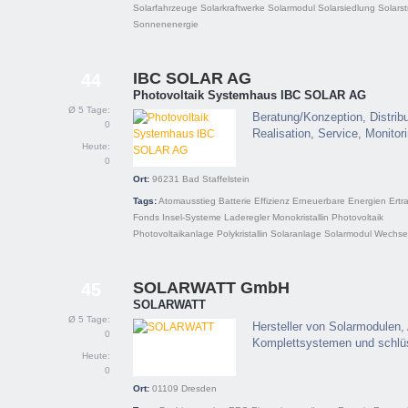
Solarfahrzeuge
Solarkraftwerke
Solarmodul
Solarsiedlung
Solars
Sonnenenergie
IBC SOLAR AG
44
Photovoltaik Systemhaus IBC SOLAR AG
Ø 5 Tage:
Beratung/Konzeption, Distribu
0
Realisation, Service, Monitor
Heute:
0
Ort:
96231
Bad Staffelstein
Tags:
Atomausstieg
Batterie
Effizienz
Erneuerbare Energien
Ertr
Fonds
Insel-Systeme
Laderegler
Monokristallin
Photovoltaik
Photovoltaikanlage
Polykristallin
Solaranlage
Solarmodul
Wechsel
SOLARWATT GmbH
45
SOLARWATT
Ø 5 Tage:
Hersteller von Solarmodulen, 
0
Komplettsystemen und schlüs
Heute:
0
Ort:
01109
Dresden