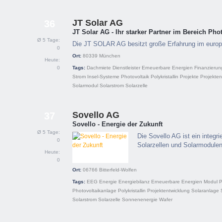
JT Solar AG
36
JT Solar AG - Ihr starker Partner im Bereich Pho
Ø 5 Tage:
Die JT SOLAR AG besitzt große Erfahrung im euro
0
Ort:
80339
München
Heute:
0
Tags:
Dachmiete
Dienstleister
Erneuerbare Energien
Finanzierun
Strom
Insel-Systeme
Photovoltaik
Polykristallin
Projekte
Projekten
Solarmodul
Solarstrom
Solarzelle
Sovello AG
37
Sovello - Energie der Zukunft
Ø 5 Tage:
Die Sovello AG ist ein integri
0
Solarzellen und Solarmodulen
Heute:
0
Ort:
06766
Bitterfeld-Wolfen
Tags:
EEG
Energie
Energiebilanz
Erneuerbare Energien
Modul
P
Photovoltaikanlage
Polykristallin
Projektentwicklung
Solaranlage
Solarstrom
Solarzelle
Sonnenenergie
Wafer