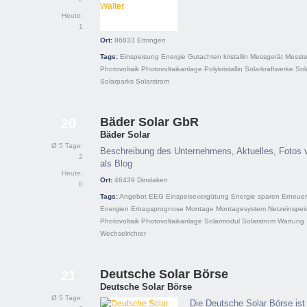
Heute:
1
Ort:
86833
Ettringen
Tags:
Einspeisung
Energie
Gutachten
kristallin
Messgerät
Messte
Photovoltaik
Photovoltaikanlage
Polykristallin
Solarkraftwerke
Sol
Solarparks
Solarstrom
Bäder Solar GbR
20
Bäder Solar
Ø 5 Tage:
Beschreibung des Unternehmens, Aktuelles, Fotos 
2
als Blog
Heute:
Ort:
46439
Dinslaken
0
Tags:
Angebot
EEG
Einspeisevergütung
Energie sparen
Erneuer
Energien
Ertragsprognose
Montage
Montagesystem
Netzeinspei
Photovoltaik
Photovoltaikanlage
Solarmodul
Solarstrom
Wartung
Wechselrichter
Deutsche Solar Börse
21
Deutsche Solar Börse
Ø 5 Tage:
Die Deutsche Solar Börse ist