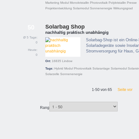
Marketing
Modul
Monokristallin
Photovoltaik
Polykristallin
Presse
Projektentwicklung
Solarmodul
Sonnenenergie
Wirkungsgrad
Solarbag Shop
50
nachhaltig praktisch unabhängig
Ø 5 Tage:
Solarbag-Shop ist ein Online
0
Solarladegeräte sowie Insela
Heute:
Stromversorgung für Haus, Ga
0
Ort:
16835
Lindow
Tags:
Hybrid
Modul
Photovoltaik
Solaranlage
Solarmodul
Solarst
Solarzelle
Sonnenenergie
1-50 von 65
Seite vor
Rang