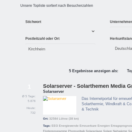
Unsere Topliste sortiert nach Besucherzahlen
Stichwort
Unternehme
Postleitzahl oder Ort
Herkunftslan
5 Ergebnisse anzeigen als:
To
Solarserver - Solarthemen Media 
1
Solarserver
Ø 5 Tage:
Das Internetportal für erneue
5.876
Solarthermie, Windkraft & Co.
Heute:
& Technik
732
Ort:
32584
Löhne
(38 km)
Tags:
EEG
Energiewende
Erneuerbare Energien
Ertragsprognos
Förderprogramme
Photovoltaik
Solaranlage
Solare Nahwärme
So