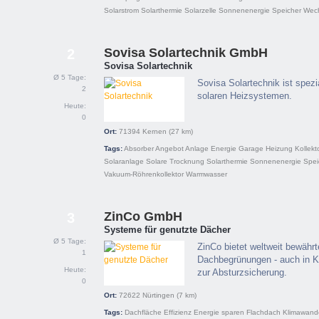
Solarstrom
Solarthermie
Solarzelle
Sonnenenergie
Speicher
Wech
Sovisa Solartechnik GmbH
2
Sovisa Solartechnik
Ø 5 Tage:
Sovisa Solartechnik ist spezia
2
solaren Heizsystemen.
Heute:
0
Ort:
71394
Kernen
(27 km)
Tags:
Absorber
Angebot
Anlage
Energie
Garage
Heizung
Kollekt
Solaranlage
Solare Trocknung
Solarthermie
Sonnenenergie
Spei
Vakuum-Röhrenkollektor
Warmwasser
ZinCo GmbH
3
Systeme für genutzte Dächer
Ø 5 Tage:
ZinCo bietet weltweit bewährt
1
Dachbegrünungen - auch in K
Heute:
zur Absturzsicherung.
0
Ort:
72622
Nürtingen
(7 km)
Tags:
Dachfläche
Effizienz
Energie sparen
Flachdach
Klimawand