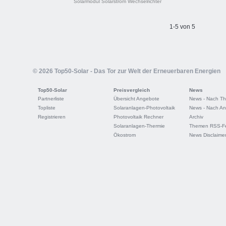
Solarmodul
Solarstrom
Wechselrichter
1-5 von 5
© 2026 Top50-Solar - Das Tor zur Welt der Erneuerbaren Energien
Top50-Solar
Preisvergleich
News
Partnerliste
Übersicht Angebote
News - Nach T
Topliste
Solaranlagen-Photovoltaik
News - Nach An
Registrieren
Photovoltaik Rechner
Archiv
Solaranlagen-Thermie
Themen RSS-F
Ökostrom
News Disclaime