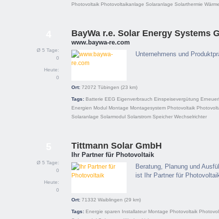
Photovoltaik
Photovoltaikanlage
Solaranlage
Solarthermie
Wärm
BayWa r.e. Solar Energy Systems
4
www.baywa-re.com
Ø 5 Tage:
Unternehmens und Produktpr
0
Heute:
0
Ort:
72072
Tübingen
(23 km)
Tags:
Batterie
EEG
Eigenverbrauch
Einspeisevergütung
Erneuer
Energien
Modul
Montage
Montagesystem
Photovoltaik
Photovolt
Solaranlage
Solarmodul
Solarstrom
Speicher
Wechselrichter
Tittmann Solar GmbH
5
Ihr Partner für Photovoltaik
Ø 5 Tage:
Beratung, Planung und Ausfü
0
ist Ihr Partner für Photovoltai
Heute:
0
Ort:
71332
Waiblingen
(29 km)
Tags:
Energie sparen
Installateur
Montage
Photovoltaik
Photovol