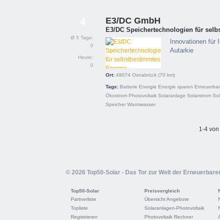
E3/DC GmbH
4
E3/DC Speichertechnologien für sel
Ø 5 Tage:
Innovationen für 
0
Autarkie
Heute:
0
Ort:
49074
Osnabrück
(70 km)
Tags:
Batterie
Energie
Energie sparen
Erneuerbar
Ökostrom
Photovoltaik
Solaranlage
Solarstrom
Sol
Speicher
Warmwasser
1-4 von
© 2026 Top50-Solar - Das Tor zur Welt der Erneuerbare
Top50-Solar
Preisvergleich
Partnerliste
Übersicht Angebote
Topliste
Solaranlagen-Photovoltaik
Registrieren
Photovoltaik Rechner