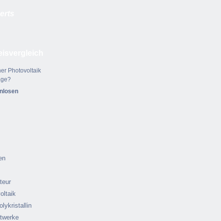
erts
eisvergleich
er Photovoltaik
age?
enlosen
en
ateur
oltaik
olykristallin
ftwerke