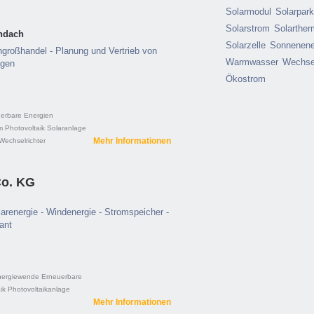
Solarmodul
Solarpar
Solarstrom
Solarther
ndach
Solarzelle
Sonnenene
hgroßhandel - Planung und Vertrieb von
Warmwasser
Wechsel
agen
Ökostrom
erbare Energien
m
Photovoltaik
Solaranlage
Mehr Informationen
Wechselrichter
o. KG
larenergie - Windenergie - Stromspeicher -
ant
nergiewende
Erneuerbare
ik
Photovoltaikanlage
Mehr Informationen