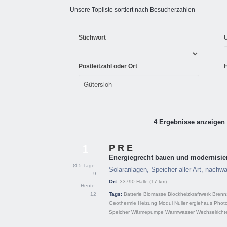
Unsere Topliste sortiert nach Besucherzahlen
Stichwort
Postleitzahl oder Ort
4 Ergebnisse anzeigen 
P R E
1
Energiegrecht bauen und modernisie
Ø 5 Tage:
Solaranlagen, Speicher aller Art, nac
9
Ort:
33790
Halle
(17 km)
Heute:
12
Tags:
Batterie
Biomasse
Blockheizkraftwerk
Brenns
Geothermie
Heizung
Modul
Nullenergiehaus
Photo
Speicher
Wärmepumpe
Warmwasser
Wechselricht