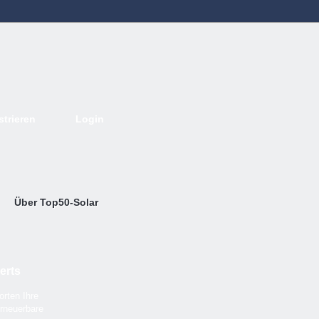
strieren
Login
Deutsch
English
French
Espanol
Italiano
Portugues
Nederlands
Über Top50-Solar
erts
rten Ihre
rneuerbare