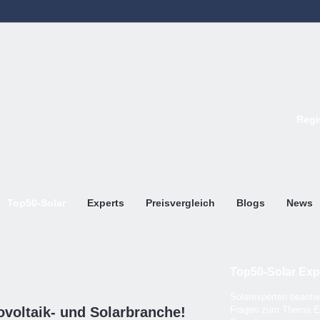
Regi
Top50-Solar
Experts
Preisvergleich
Blogs
News
Top50-Solar Exp
Solarexperten beantwo
voltaik- und Solarbranche!
Fragen zum Thema E