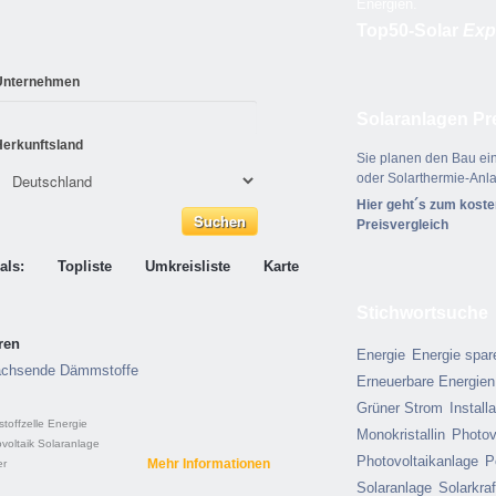
Energien.
Top50-Solar
Exp
Unternehmen
Solaranlagen Pr
Herkunftsland
Sie planen den Bau ein
oder Solarthermie-Anl
Hier geht´s zum kost
Preisvergleich
als:
Topliste
Umkreisliste
Karte
Stichwortsuche
ren
Energie
Energie spar
hwachsende Dämmstoffe
Erneuerbare Energien
Grüner Strom
Install
toffzelle
Energie
Monokristallin
Photov
voltaik
Solaranlage
Photovoltaikanlage
P
Mehr Informationen
er
Solaranlage
Solarkra