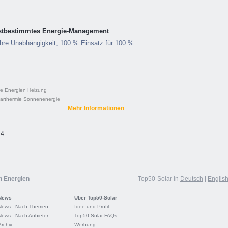
bstbestimmtes Energie-Management
Ihre Unabhängigkeit, 100 % Einsatz für 100 %
e Energien
Heizung
arthermie
Sonnenenergie
Mehr Informationen
 4
n Energien
Top50-Solar in
Deutsch
|
Englis
News
Über Top50-Solar
News - Nach Themen
Idee und Profil
News - Nach Anbieter
Top50-Solar FAQs
Archiv
Werbung