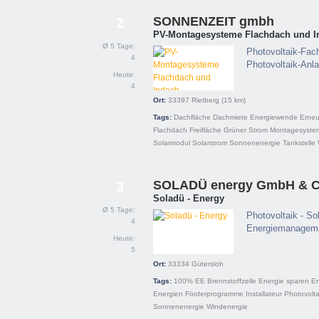
SONNENZEIT gmbh
2
PV-Montagesysteme Flachdach und I
Ø 5 Tage:
Photovoltaik-Fac
4
Photovoltaik-Anl
Heute:
4
Ort:
33397
Rietberg
(15 km)
Tags:
Dachfläche
Dachmiete
Energiewende
Erneu
Flachdach
Freifläche
Grüner Strom
Montagesyste
Solarmodul
Solarstrom
Sonnenenergie
Tankstelle
SOLADÜ energy GmbH & C
3
Soladü - Energy
Ø 5 Tage:
Photovoltaik - So
4
Energiemanagem
Heute:
5
Ort:
33334
Gütersloh
Tags:
100% EE
Brennstoffzelle
Energie sparen
E
Energien
Förderprogramme
Installateur
Photovolta
Sonnenenergie
Windenergie