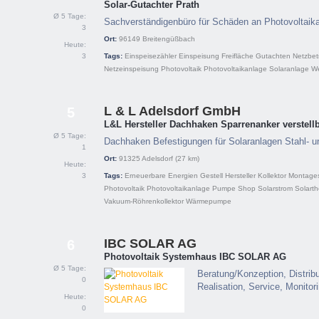
Solar-Gutachter Prath
Ø 5 Tage:
Sachverständigenbüro für Schäden an Photovoltaik
3
Ort:
96149
Breitengüßbach
Heute:
3
Tags:
Einspeisezähler
Einspeisung
Freifläche
Gutachten
Netzbet
Netzeinspeisung
Photovoltaik
Photovoltaikanlage
Solaranlage
We
L & L Adelsdorf GmbH
5
L&L Hersteller Dachhaken Sparrenanker verstell
Ø 5 Tage:
Dachhaken Befestigungen für Solaranlagen Stahl- u
1
Ort:
91325
Adelsdorf
(27 km)
Heute:
3
Tags:
Erneuerbare Energien
Gestell
Hersteller
Kollektor
Montage
Photovoltaik
Photovoltaikanlage
Pumpe
Shop
Solarstrom
Solarth
Vakuum-Röhrenkollektor
Wärmepumpe
IBC SOLAR AG
6
Photovoltaik Systemhaus IBC SOLAR AG
Ø 5 Tage:
Beratung/Konzeption, Distribu
0
Realisation, Service, Monitor
Heute:
0