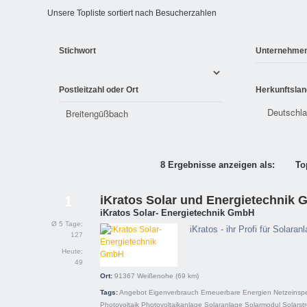
Unsere Topliste sortiert nach Besucherzahlen
Stichwort
Unternehme
Postleitzahl oder Ort
Herkunftslan
8 Ergebnisse anzeigen als:
To
iKratos Solar und Energietechnik
1
iKratos Solar- Energietechnik GmbH
Ø 5 Tage:
iKratos - ihr Profi für Sola
127
Heute:
49
Ort:
91367
Weißenohe
(69 km)
Tags:
Angebot
Eigenverbrauch
Erneuerbare Energien
Netzeinsp
Photovoltaik
Photovoltaikanlage
Solaranlage
Solarmodul
Solarst