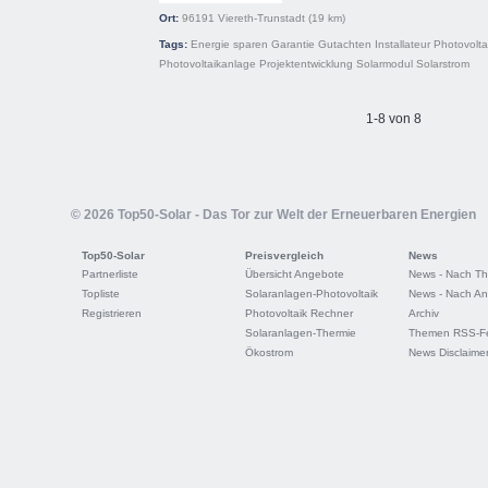
Ort:
96191
Viereth-Trunstadt
(19 km)
Tags:
Energie sparen
Garantie
Gutachten
Installateur
Photovolta
Photovoltaikanlage
Projektentwicklung
Solarmodul
Solarstrom
1-8 von 8
© 2026 Top50-Solar - Das Tor zur Welt der Erneuerbaren Energien
Top50-Solar
Preisvergleich
News
Partnerliste
Übersicht Angebote
News - Nach T
Topliste
Solaranlagen-Photovoltaik
News - Nach An
Registrieren
Photovoltaik Rechner
Archiv
Solaranlagen-Thermie
Themen RSS-F
Ökostrom
News Disclaime