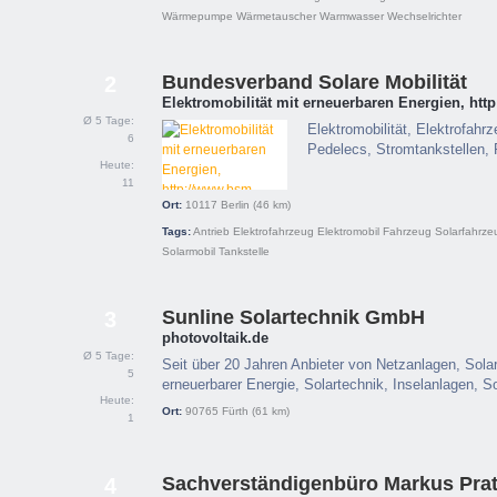
Wärmepumpe
Wärmetauscher
Warmwasser
Wechselrichter
Bundesverband Solare Mobilität
2
Elektromobilität mit erneuerbaren Energien, htt
Ø 5 Tage:
Elektromobilität, Elektrofahrz
6
Pedelecs, Stromtankstellen
Heute:
11
Ort:
10117
Berlin
(46 km)
Tags:
Antrieb
Elektrofahrzeug
Elektromobil
Fahrzeug
Solarfahrze
Solarmobil
Tankstelle
Sunline Solartechnik GmbH
3
photovoltaik.de
Ø 5 Tage:
Seit über 20 Jahren Anbieter von Netzanlagen, Sola
5
erneuerbarer Energie, Solartechnik, Inselanlagen, S
Heute:
Ort:
90765
Fürth
(61 km)
1
Sachverständigenbüro Markus Pra
4