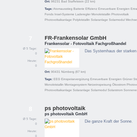
Ort:
96231
Bad Staffelstein
(22 km)
Tags:
Atomausstieg
Batterie
Effizienz
Erneuerbare Energien
Ertr
Fonds
Insel-Systeme
Laderegler
Monokristallin
Photovoltaik
Photovoltaikanlage
Polykristallin
Solaranlage
Solarmodul
Wechsel
FR-Frankensolar GmbH
7
Frankensolar - Fotovoltaik Fachgroßhandel
Ø 5 Tage:
Das Systemhaus der starken
0
Heute:
0
Ort:
90431
Nürnberg
(67 km)
Tags:
EEG
Einspeisevergütung
Erneuerbare Energien
Grüner St
Monokristallin
Montagesystem
Netzeinspeisung
Ökostrom
Photovo
Photovoltaikanlage
Solaranlage
Solarmodul
Solarstrom
Sonnene
ps photovoltaik
8
ps photovoltaik GmbH
Ø 5 Tage:
Die ganze Kraft der Sonne.
0
Heute:
0