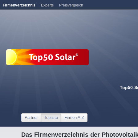
Firmenverzeichnis
Experts
Preisvergleich
Top50-S
Partner
Topliste
Firmen A-Z
Das Firmenverzeichnis der Photovoltai