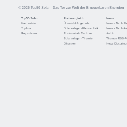
© 2026 Top50-Solar - Das Tor zur Welt der Erneuerbaren Energien
Top50-Solar
Preisvergleich
News
Partnerliste
Übersicht Angebote
News - Nach T
Topliste
Solaranlagen-Photovoltaik
News - Nach An
Registrieren
Photovoltaik Rechner
Archiv
Solaranlagen-Thermie
Themen RSS-F
Ökostrom
News Disclaime