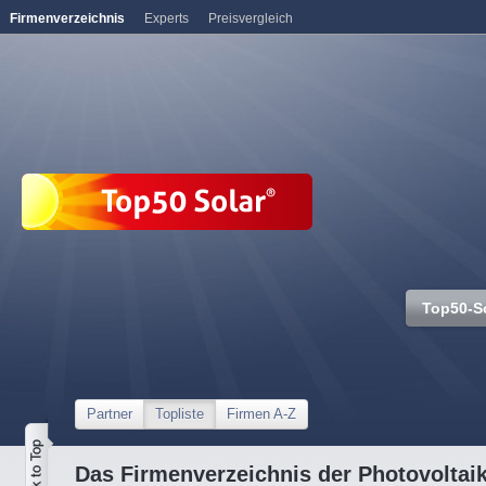
Firmenverzeichnis
Experts
Preisvergleich
Top50-S
Partner
Topliste
Firmen A-Z
Das Firmenverzeichnis der Photovoltai