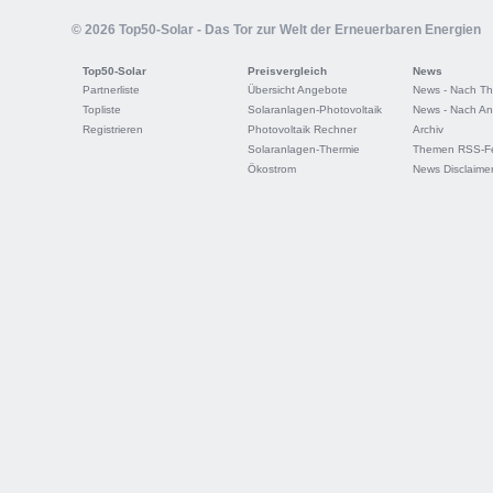
© 2026 Top50-Solar - Das Tor zur Welt der Erneuerbaren Energien
Top50-Solar
Preisvergleich
News
Partnerliste
Übersicht Angebote
News - Nach T
Topliste
Solaranlagen-Photovoltaik
News - Nach An
Registrieren
Photovoltaik Rechner
Archiv
Solaranlagen-Thermie
Themen RSS-F
Ökostrom
News Disclaime