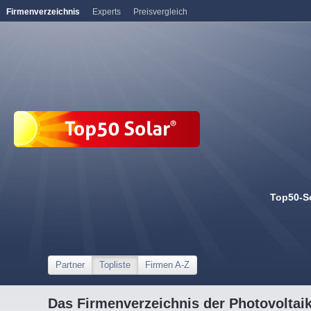
Firmenverzeichnis
Experts
Preisvergleich
Top50-S
Partner
Topliste
Firmen A-Z
Das Firmenverzeichnis der Photovoltai