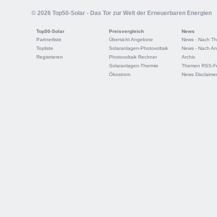
© 2026 Top50-Solar - Das Tor zur Welt der Erneuerbaren Energien
Top50-Solar
Preisvergleich
News
Partnerliste
Übersicht Angebote
News - Nach T
Topliste
Solaranlagen-Photovoltaik
News - Nach An
Registrieren
Photovoltaik Rechner
Archiv
Solaranlagen-Thermie
Themen RSS-F
Ökostrom
News Disclaime