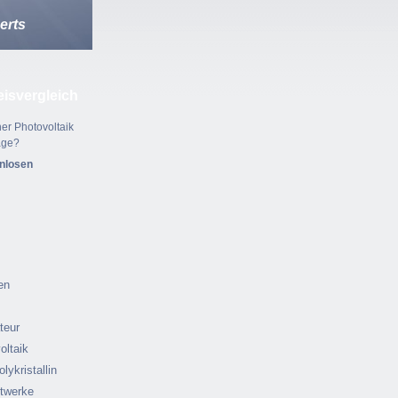
erts
eisvergleich
er Photovoltaik
age?
enlosen
en
ateur
oltaik
olykristallin
ftwerke