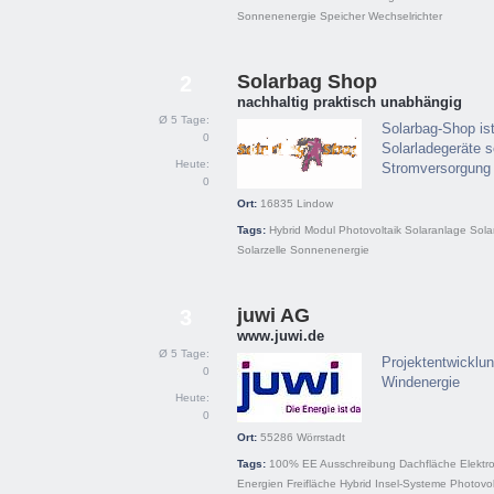
Sonnenenergie
Speicher
Wechselrichter
Solarbag Shop
2
nachhaltig praktisch unabhängig
Ø 5 Tage:
Solarbag-Shop ist
0
Solarladegeräte s
Heute:
Stromversorgung 
0
Ort:
16835
Lindow
Tags:
Hybrid
Modul
Photovoltaik
Solaranlage
Sola
Solarzelle
Sonnenenergie
juwi AG
3
www.juwi.de
Ø 5 Tage:
Projektentwicklun
0
Windenergie
Heute:
0
Ort:
55286
Wörrstadt
Tags:
100% EE
Ausschreibung
Dachfläche
Elektr
Energien
Freifläche
Hybrid
Insel-Systeme
Photovol