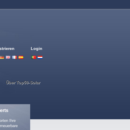
strieren
Login
Deutsch
English
French
Espanol
Italiano
Portugues
Nederlands
Über Top50-Solar
erts
rten Ihre
rneuerbare