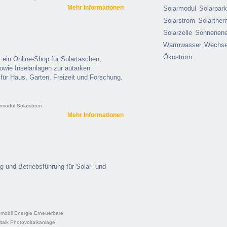
Mehr Informationen
Solarmodul
Solarpar
Solarstrom
Solarther
Solarzelle
Sonnenene
Warmwasser
Wechsel
Ökostrom
 ein Online-Shop für Solartaschen,
owie Inselanlagen zur autarken
für Haus, Garten, Freizeit und Forschung.
rmodul
Solarstrom
Mehr Informationen
g und Betriebsführung für Solar- und
omobil
Energie
Erneuerbare
taik
Photovoltaikanlage