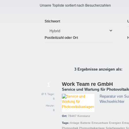
Unsere Topliste sortiert nach Besucherzahlen
Stichwort
Postleitzahl oder Ort
3 Ergebnisse anzeigen als:
Work Team re GmbH
1
Service und Wartung für Photovoltai
Ø 5 Tage:
Reparatur von S
6
Wechselrichter
Heute:
8
Ort:
78467
Konstanz
Tags:
Anlage
Batterie
Erneuerbare Energien
Ertr
Photovoltaik
Photovoltaikanlage
Solarfassaden
So