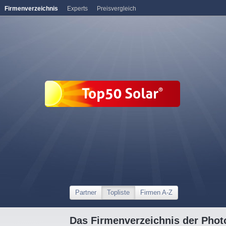
Firmenverzeichnis
Experts
Preisvergleich
Partner
Topliste
Firmen A-Z
Das Firmenverzeichnis der Photo