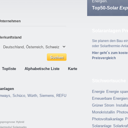
Energien.
Top50-Solar
Exp
Unternehmen
Solaranlagen Pr
Herkunftsland
Sie planen den Bau ein
oder Solarthermie-Anl
Hier geht´s zum kost
Preisvergleich
Topliste
Alphabetische Liste
Karte
Stichwortsuche
kanlagen
Energie
Energie spar
unways, Schüco, Würth, Siemens, REFU
Erneuerbare Energien
Grüner Strom
Install
Monokristallin
Photov
Photovoltaikanlage
P
agsprognose
Hybrid
Solaranlage
Solarkra
larmodul
Solarparks