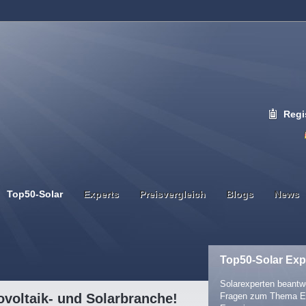
Regi
Top50-Solar
Experts
Preisvergleich
Blogs
News
Top50-Solar Exp
Solarexperten beantwo
voltaik- und Solarbranche!
Fragen zum Thema E