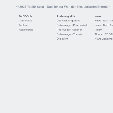
© 2026 Top50-Solar - Das Tor zur Welt der Erneuerbaren Energien
Top50-Solar
Preisvergleich
News
Partnerliste
Übersicht Angebote
News - Nach T
Topliste
Solaranlagen-Photovoltaik
News - Nach An
Registrieren
Photovoltaik Rechner
Archiv
Solaranlagen-Thermie
Themen RSS-F
Ökostrom
News Disclaime