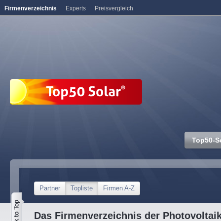
Firmenverzeichnis
Experts
Preisvergleich
Top50-S
Partner
Topliste
Firmen A-Z
Das Firmenverzeichnis der Photovoltai