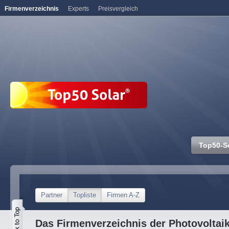
Firmenverzeichnis
Experts
Preisvergleich
Top50-S
Partner
Topliste
Firmen A-Z
Das Firmenverzeichnis der Photovoltai