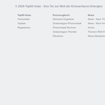
© 2026 Top50-Solar - Das Tor zur Welt der Erneuerbaren Energien
Top50-Solar
Preisvergleich
News
Partnerliste
Übersicht Angebote
News - Nach T
Topliste
Solaranlagen-Photovoltaik
News - Nach An
Registrieren
Photovoltaik Rechner
Archiv
Solaranlagen-Thermie
Themen RSS-F
Ökostrom
News Disclaime