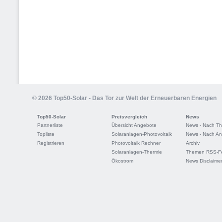
© 2026 Top50-Solar - Das Tor zur Welt der Erneuerbaren Energien
Top50-Solar
Preisvergleich
News
Partnerliste
Übersicht Angebote
News - Nach T
Topliste
Solaranlagen-Photovoltaik
News - Nach An
Registrieren
Photovoltaik Rechner
Archiv
Solaranlagen-Thermie
Themen RSS-F
Ökostrom
News Disclaime