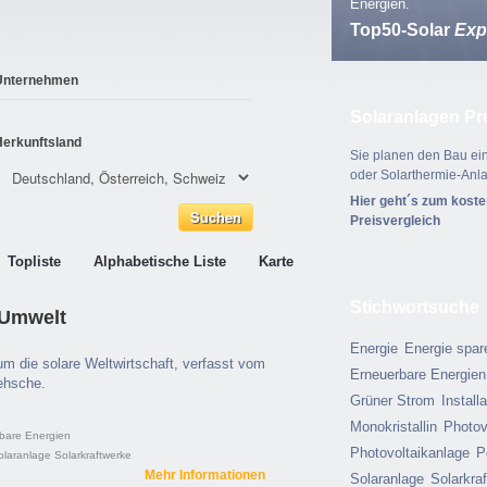
Energien.
Top50-Solar
Exp
Unternehmen
Solaranlagen Pr
Herkunftsland
Sie planen den Bau ein
oder Solarthermie-Anl
Hier geht´s zum kost
Preisvergleich
Topliste
Alphabetische Liste
Karte
Stichwortsuche
 Umwelt
Energie
Energie spar
m die solare Weltwirtschaft, verfasst vom
Erneuerbare Energien
ehsche.
Grüner Strom
Install
Monokristallin
Photov
bare Energien
Photovoltaikanlage
P
olaranlage
Solarkraftwerke
Mehr Informationen
Solaranlage
Solarkra