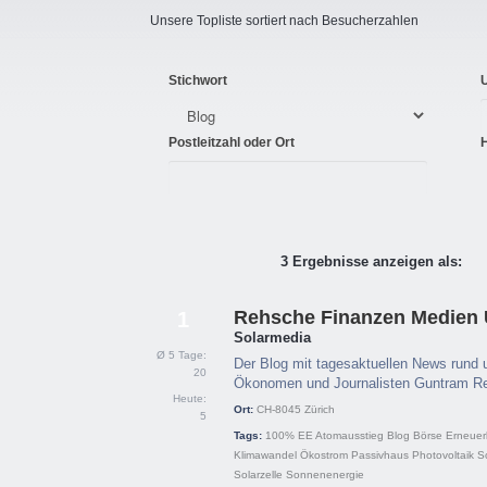
Unsere Topliste sortiert nach Besucherzahlen
Stichwort
Postleitzahl oder Ort
3 Ergebnisse anzeigen als:
Rehsche Finanzen Medien
1
Solarmedia
Ø 5 Tage:
Der Blog mit tagesaktuellen News rund u
20
Ökonomen und Journalisten Guntram R
Heute:
Ort:
CH-8045
Zürich
5
Tags:
100% EE
Atomausstieg
Blog
Börse
Erneuer
Klimawandel
Ökostrom
Passivhaus
Photovoltaik
S
Solarzelle
Sonnenenergie