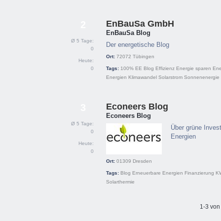
EnBauSa GmbH
2
EnBauSa Blog
Ø 5 Tage:
Der energetische Blog
0
Ort:
72072
Tübingen
Heute:
0
Tags:
100% EE
Blog
Effizienz
Energie sparen
Ene
Energien
Klimawandel
Solarstrom
Sonnenenergie
Econeers Blog
3
Econeers Blog
Ø 5 Tage:
Über grüne Inves
0
Energien
Heute:
0
Ort:
01309
Dresden
Tags:
Blog
Erneuerbare Energien
Finanzierung
K
Solarthermie
1-3 von