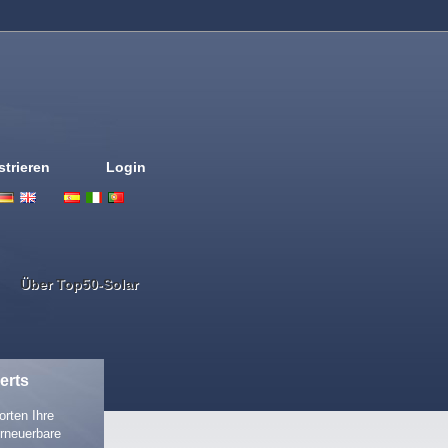
strieren
Login
Deutsch
English
French
Espanol
Italiano
Portugues
Nederlands
Über Top50-Solar
erts
rten Ihre
rneuerbare