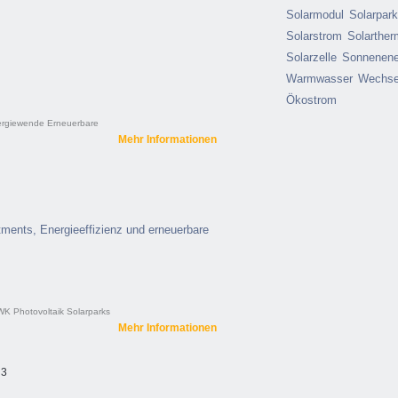
Solarmodul
Solarpar
Solarstrom
Solarther
Solarzelle
Sonnenene
Warmwasser
Wechsel
Ökostrom
rgiewende
Erneuerbare
Mehr Informationen
tments, Energieeffizienz und erneuerbare
WK
Photovoltaik
Solarparks
Mehr Informationen
 3