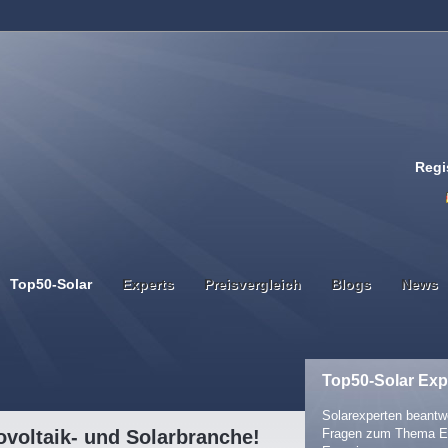
Regi
Top50-Solar
Experts
Preisvergleich
Blogs
News
Top50-Solar Exp
Solarexperten beantwo
voltaik- und Solarbranche!
Fragen zum Thema E