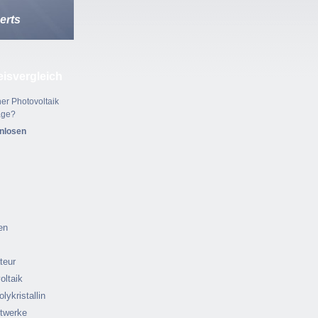
erts
eisvergleich
er Photovoltaik
age?
enlosen
en
ateur
oltaik
olykristallin
ftwerke