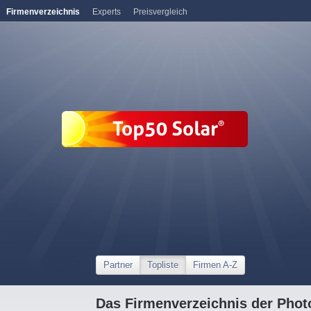
Firmenverzeichnis
Experts
Preisvergleich
Partner
Topliste
Firmen A-Z
Das Firmenverzeichnis der Photo