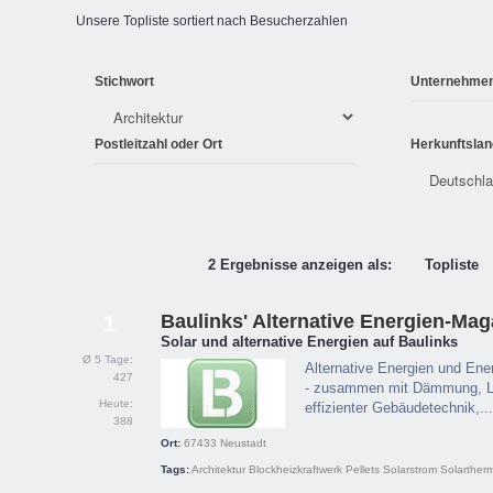
Unsere Topliste sortiert nach Besucherzahlen
Stichwort
Unternehme
Postleitzahl oder Ort
Herkunftslan
2 Ergebnisse anzeigen als:
Topliste
Baulinks' Alternative Energien-Mag
1
Solar und alternative Energien auf Baulinks
Ø 5 Tage:
Alternative Energien und Ene
427
- zusammen mit Dämmung, Luft
Heute:
effizienter Gebäudetechnik,...
388
Ort:
67433
Neustadt
Tags:
Architektur
Blockheizkraftwerk
Pellets
Solarstrom
Solarther