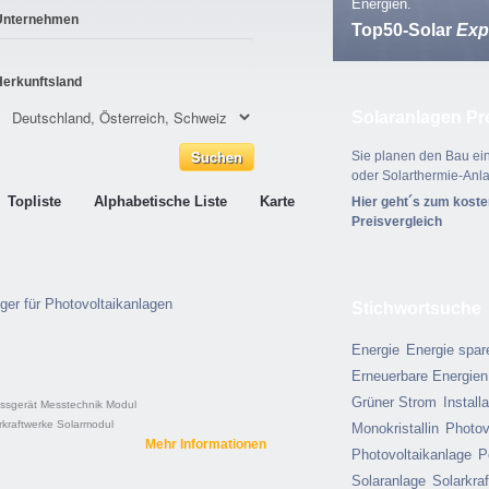
Energien.
Unternehmen
Top50-Solar
Exp
Herkunftsland
Solaranlagen Pr
Sie planen den Bau ein
oder Solarthermie-Anl
Topliste
Alphabetische Liste
Karte
Hier geht´s zum kost
Preisvergleich
ger für Photovoltaikanlagen
Stichwortsuche
Energie
Energie spar
Erneuerbare Energien
Grüner Strom
Install
ssgerät
Messtechnik
Modul
rkraftwerke
Solarmodul
Monokristallin
Photov
Mehr Informationen
Photovoltaikanlage
P
Solaranlage
Solarkra