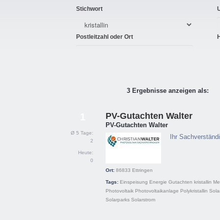
Stichwort
Postleitzahl oder Ort
3 Ergebnisse anzeigen als:
PV-Gutachten Walter
1
PV-Gutachten Walter
Ø 5 Tage:
Ihr Sachverständi
2
Heute:
0
Ort:
86833
Ettringen
Tags:
Einspeisung
Energie
Gutachten
kristallin
Me
Photovoltaik
Photovoltaikanlage
Polykristallin
Sola
Solarparks
Solarstrom