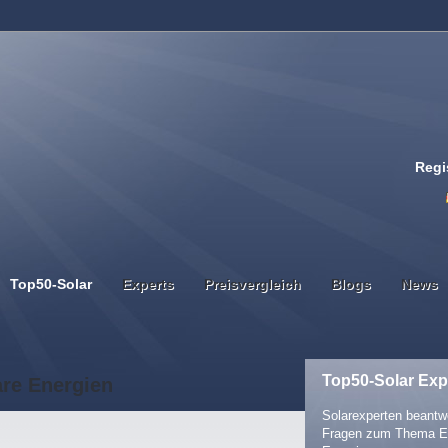
Regi
Top50-Solar
Experts
Preisvergleich
Blogs
News
Top50-Solar Exp
are Energien
Solarexperten beantwo
Fragen zum Thema E