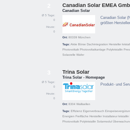
Canadian Solar EMEA Gm
2
Canadian Solar
Ø 5 Tage:
Canadian Solar (
0
größten Herstelle
Heute:
0
Ort:
80339
München
Tags:
Aktie
Börse
Dachintegration
Hersteller
kristal
Photovoltaik
Photovoltaikanlage
Polykristallin
Pres
Solarzelle
Wafer
Trina Solar
3
Trina Solar - Homepage
Ø 5 Tage:
Produkt- und Serv
0
Heute:
0
Ort:
8304
Wallisellen
Tags:
Effizienz
Eigenverbrauch
Einspeisevergütu
Energien
Freifläche
Hersteller
Installateur
kristallin
Photovoltaik
Polykristallin
Solarmodul
Überwachun