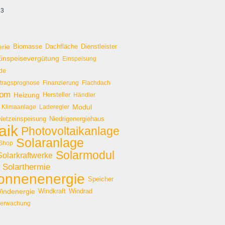
 3
erie
Biomasse
Dachfläche
Dienstleister
inspeisevergütung
Einspeisung
de
rtragsprognose
Finanzierung
Flachdach
rom
Heizung
Hersteller
Händler
Modul
Klimaanlage
Laderegler
Netzeinspeisung
Niedrigenergiehaus
aik
Photovoltaikanlage
Solaranlage
Shop
Solarmodul
Solarkraftwerke
Solarthermie
onnenenergie
Speicher
indenergie
Windkraft
Windrad
erwachung