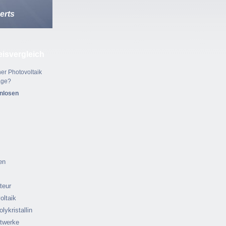
erts
eisvergleich
er Photovoltaik
age?
enlosen
en
ateur
oltaik
olykristallin
ftwerke