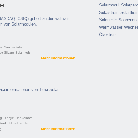
bH
Solarmodul
Solarpar
Solarstrom
Solarther
NASDAQ: CSIQ) gehört zu den weltweit
Solarzelle
Sonnenene
rn von Solarmodulen.
Warmwasser
Wechsel
Ökostrom
lin
Monokristallin
se
Silizium
Solarmodul
Mehr Informationen
iceinformationen von Trina Solar
ng
Energie
Erneuerbare
Modul
Monokristallin
Mehr Informationen
g