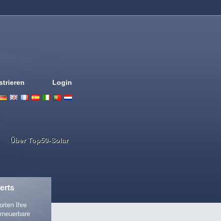
strieren
Login
Deutsch
English
French
Espanol
Italiano
Portugues
Nederlands
Über Top50-Solar
erts
rten Ihre
rneuerbare