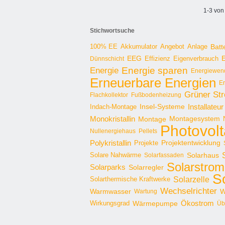
1-3 von
Stichwortsuche
100% EE
Angebot
Anlage
Batt
Akkumulator
EEG
Effizienz
E
Dünnschicht
Eigenverbrauch
Energie sparen
Energie
Energiewen
Erneuerbare Energien
E
Grüner St
Flachkollektor
Fußbodenheizung
Installateur
Insel-Systeme
Indach-Montage
Monokristallin
Montage
Montagesystem
Photovolt
Nullenergiehaus
Pellets
Polykristallin
Projekte
Projektentwicklung
Solare Nahwärme
Solarhaus
Solarfassaden
Solarstrom
Solarparks
Solarregler
S
Solarzelle
Solarthermische Kraftwerke
Wechselrichter
Warmwasser
W
Wartung
Ökostrom
Wirkungsgrad
Wärmepumpe
Üb