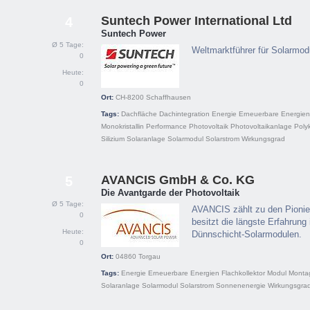
Suntech Power International Ltd
4
Suntech Power
Ø 5 Tage:
Weltmarktführer für Solarmod
0
Heute:
0
Ort:
CH-8200
Schaffhausen
Tags:
Dachfläche
Dachintegration
Energie
Erneuerbare Energien
Monokristallin
Performance
Photovoltaik
Photovoltaikanlage
Polyk
Silizium
Solaranlage
Solarmodul
Solarstrom
Wirkungsgrad
AVANCIS GmbH & Co. KG
5
Die Avantgarde der Photovoltaik
Ø 5 Tage:
AVANCIS zählt zu den Pionie
0
besitzt die längste Erfahrung
Heute:
Dünnschicht-Solarmodulen.
0
Ort:
04860
Torgau
Tags:
Energie
Erneuerbare Energien
Flachkollektor
Modul
Monta
Solaranlage
Solarmodul
Solarstrom
Sonnenenergie
Wirkungsgra