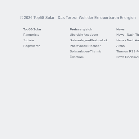
© 2026 Top50-Solar - Das Tor zur Welt der Erneuerbaren Energien
Top50-Solar
Preisvergleich
News
Partnerliste
Übersicht Angebote
News - Nach T
Topliste
Solaranlagen-Photovoltaik
News - Nach An
Registrieren
Photovoltaik Rechner
Archiv
Solaranlagen-Thermie
Themen RSS-F
Ökostrom
News Disclaime