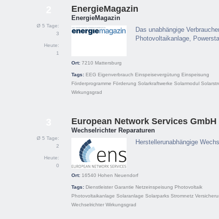
EnergieMagazin
2
EnergieMagazin
Ø 5 Tage:
Das unabhängige Verbraucherp
3
Photovoltaikanlage, Powerstat
Heute:
1
Ort:
7210
Mattersburg
Tags:
EEG
Eigenverbrauch
Einspeisevergütung
Einspeisung
Förderprogramme
Förderung
Solarkraftwerke
Solarmodul
Solarst
Wirkungsgrad
European Network Services GmbH
3
Wechselrichter Reparaturen
Ø 5 Tage:
Herstellerunabhängige Wechse
2
Heute:
0
Ort:
16540
Hohen Neuendorf
Tags:
Dienstleister
Garantie
Netzeinspeisung
Photovoltaik
Photovoltaikanlage
Solaranlage
Solarparks
Stromnetz
Versicher
Wechselrichter
Wirkungsgrad