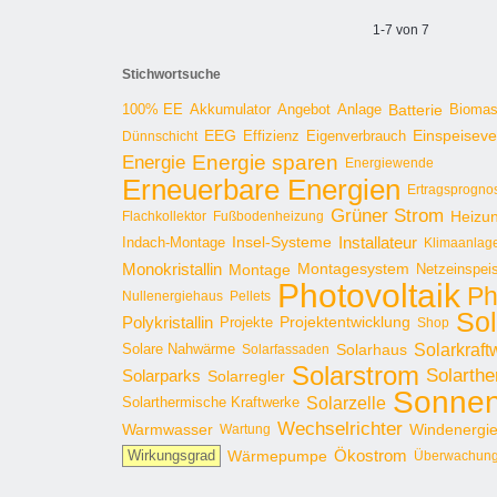
1-7 von 7
Stichwortsuche
100% EE
Angebot
Anlage
Batterie
Bioma
Akkumulator
EEG
Effizienz
Einspeisev
Dünnschicht
Eigenverbrauch
Energie sparen
Energie
Energiewende
Erneuerbare Energien
Ertragsprogno
Grüner Strom
Heizu
Flachkollektor
Fußbodenheizung
Installateur
Insel-Systeme
Indach-Montage
Klimaanlag
Monokristallin
Montage
Montagesystem
Netzeinspei
Photovoltaik
Ph
Nullenergiehaus
Pellets
Sol
Polykristallin
Projekte
Projektentwicklung
Shop
Solarkraft
Solare Nahwärme
Solarhaus
Solarfassaden
Solarstrom
Solarthe
Solarparks
Solarregler
Sonnen
Solarzelle
Solarthermische Kraftwerke
Wechselrichter
Warmwasser
Windenergi
Wartung
Ökostrom
Wirkungsgrad
Wärmepumpe
Überwachun