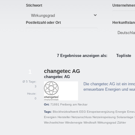
Stichwort
Unternehme
Postleitzahl oder Ort
Herkunftslan
7 Ergebnisse anzeigen als:
Topliste
changetec AG
1
changetec AG
Ø 5 Tage:
Die changetec AG ist ein in
3
erneuerbare Energien und wu
Heute:
0
Ort:
71691
Freiberg am Neckar
Tags:
Blockheizkraftwerk
EEG
Einspeisevergütung
Energie
Erne
Energien
Hersteller
Netzanschluss
Netzeinspeisung
Solaranlage
Wechselrichter
Windenergie
Windkraft
Wirkungsgrad
Zähler