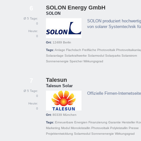
SOLON Energy GmbH
6
SOLON
Ø 5 Tage:
SOLON produziert hochwertig
0
von solarer Systemtechnik fü
Heute:
0
Ort:
12489
Berlin
Tags:
Anlage
Flachdach
Freifläche
Photovoltaik
Photovoltaikanl
Solaranlage
Solarkraftwerke
Solarmodul
Solarparks
Solarstrom
Sonnenenergie
Speicher
Wirkungsgrad
Talesun
7
Talesun Solar
Ø 5 Tage:
Offizielle Firmen-Internetsei
0
Heute:
0
Ort:
80339
München
Tags:
Erneuerbare Energien
Finanzierung
Garantie
Hersteller
Ko
Marketing
Modul
Monokristallin
Photovoltaik
Polykristallin
Presse
Projektentwicklung
Solarmodul
Sonnenenergie
Wirkungsgrad