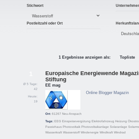
Stichwort
Unternehme
Postleitzahl oder Ort
Herkunftslan
1 Ergebnisse anzeigen als:
Topliste
Europaische Energiewende Magazi
1
Stiftung
Ø 5 Tage:
EE mag
42
Online Blogger Magazin
Heute:
19
Ort:
61267
Neu-Anspach
Tags:
EEG
Einspeisevergütung
Elektrofahrzeug
Heizung
Ökostr
Passivhaus
Photovoltaik
Photovoltaikanlage
Solaranlage
Solarm
Wasserkraft
Wasserstoff
Windenergie
Windkraft
Windrad