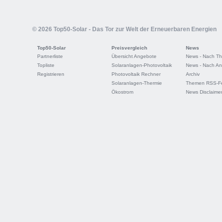
© 2026 Top50-Solar - Das Tor zur Welt der Erneuerbaren Energien
Top50-Solar
Preisvergleich
News
Partnerliste
Übersicht Angebote
News - Nach T
Topliste
Solaranlagen-Photovoltaik
News - Nach An
Registrieren
Photovoltaik Rechner
Archiv
Solaranlagen-Thermie
Themen RSS-F
Ökostrom
News Disclaime