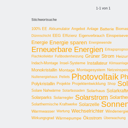
1-1 von 1
Stichwortsuche
100% EE
Angebot
Anlage
Batterie
Bioma
Akkumulator
EEG
Effizienz
Einspeisev
Dünnschicht
Eigenverbrauch
Energie sparen
Energie
Energiewende
Erneuerbare Energien
Ertragsprogno
Grüner Strom
Heizu
Flachkollektor
Fußbodenheizung
Installateur
Insel-Systeme
Indach-Montage
Klimaanlag
Monokristallin
Montage
Montagesystem
Netzeinspei
Photovoltaik
Ph
Nullenergiehaus
Pellets
Sol
Polykristallin
Projekte
Projektentwicklung
Shop
Solarkraft
Solare Nahwärme
Solarhaus
Solarfassaden
Solarstrom
Solarthe
Solarparks
Solarregler
Sonnen
Solarzelle
Solarthermische Kraftwerke
Wechselrichter
Warmwasser
Windenergi
Wartung
Ökostrom
Wirkungsgrad
Wärmepumpe
Überwachung