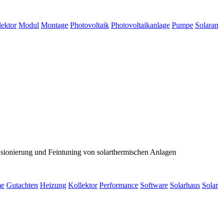
lektor
Modul
Montage
Photovoltaik
Photovoltaikanlage
Pumpe
Solara
ionierung und Feintuning von solarthermischen Anlagen
me
Gutachten
Heizung
Kollektor
Performance
Software
Solarhaus
Sola