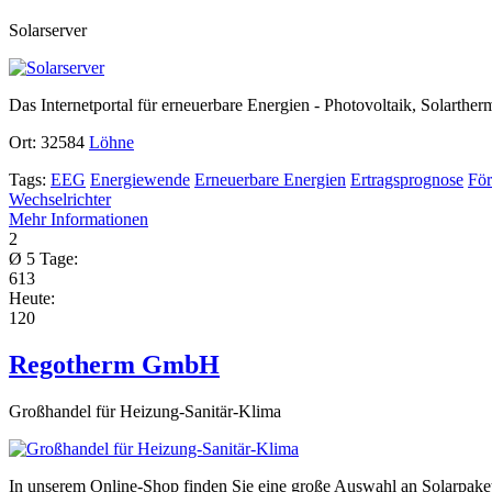
Solarserver
Das Internetportal für erneuerbare Energien - Photovoltaik, Solarther
Ort:
32584
Löhne
Tags:
EEG
Energiewende
Erneuerbare Energien
Ertragsprognose
Fö
Wechselrichter
Mehr Informationen
2
Ø 5 Tage:
613
Heute:
120
Regotherm GmbH
Großhandel für Heizung-Sanitär-Klima
In unserem Online-Shop finden Sie eine große Auswahl an Solarpak