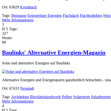
Ort:
63829
Krombach
Tags:
Biomasse
Erneuerbare Energien
Flachdach
Flachkollektor
Heiz
Mehr Informationen
3
Ø 5 Tage:
327
Heute:
89
Baulinks' Alternative Energien-Magazin
Solar und alternative Energien auf Baulinks
Alternative Energien und Energiesparen ganzheitlich betrachten - zus
Ort:
67433
Neustadt
Tags:
Architektur
Blockheizkraftwerk
Pellets
Solarstrom
Solarthermie
Mehr Informationen
4
Ø 5 Tage: