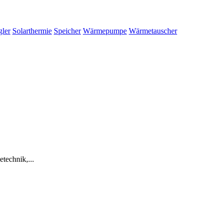
gler
Solarthermie
Speicher
Wärmepumpe
Wärmetauscher
technik,...