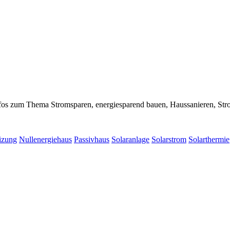
nfos zum Thema Stromsparen, energiesparend bauen, Haussanieren, Str
izung
Nullenergiehaus
Passivhaus
Solaranlage
Solarstrom
Solarthermie