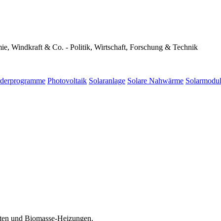
mie, Windkraft & Co. - Politik, Wirtschaft, Forschung & Technik
rderprogramme
Photovoltaik
Solaranlage
Solare Nahwärme
Solarmodu
eten und Biomasse-Heizungen.