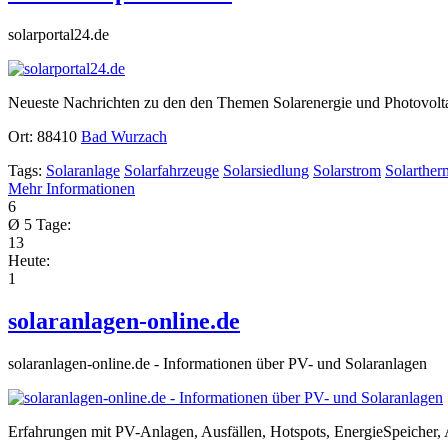
solarportal24.de
Neueste Nachrichten zu den den Themen Solarenergie und Photovolta
Ort:
88410
Bad Wurzach
Tags:
Solaranlage
Solarfahrzeuge
Solarsiedlung
Solarstrom
Solarther
Mehr Informationen
6
Ø 5 Tage:
13
Heute:
1
solaranlagen-online.de
solaranlagen-online.de - Informationen über PV- und Solaranlagen
Erfahrungen mit PV-Anlagen, Ausfällen, Hotspots, EnergieSpeicher,