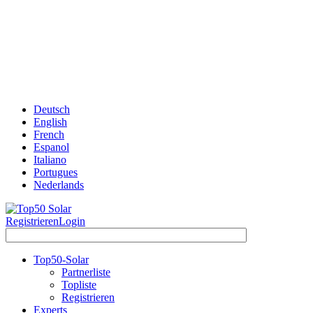
Deutsch
English
French
Espanol
Italiano
Portugues
Nederlands
Registrieren
Login
Top50-Solar
Partnerliste
Topliste
Registrieren
Experts