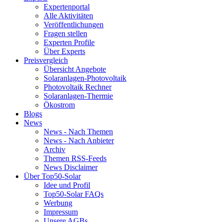
Expertenportal
Alle Aktivitäten
Veröffentlichungen
Fragen stellen
Experten Profile
Über Experts
Preisvergleich
Übersicht Angebote
Solaranlagen-Photovoltaik
Photovoltaik Rechner
Solaranlagen-Thermie
Ökostrom
Blogs
News
News - Nach Themen
News - Nach Anbieter
Archiv
Themen RSS-Feeds
News Disclaimer
Über Top50-Solar
Idee und Profil
Top50-Solar FAQs
Werbung
Impressum
Unsere AGBs