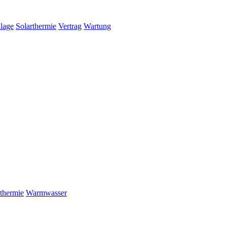
nlage
Solarthermie
Vertrag
Wartung
rthermie
Warmwasser