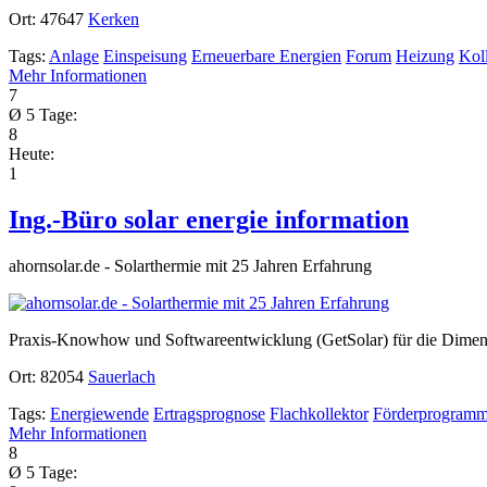
Ort:
47647
Kerken
Tags:
Anlage
Einspeisung
Erneuerbare Energien
Forum
Heizung
Kol
Mehr Informationen
7
Ø 5 Tage:
8
Heute:
1
Ing.-Büro solar energie information
ahornsolar.de - Solarthermie mit 25 Jahren Erfahrung
Praxis-Knowhow und Softwareentwicklung (GetSolar) für die Dimens
Ort:
82054
Sauerlach
Tags:
Energiewende
Ertragsprognose
Flachkollektor
Förderprogram
Mehr Informationen
8
Ø 5 Tage: