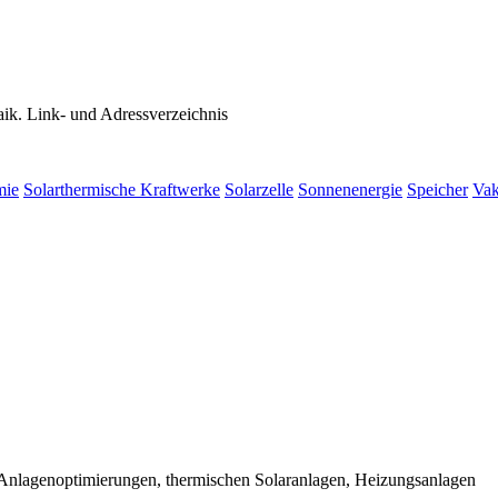
ik. Link- und Adressverzeichnis
mie
Solarthermische Kraftwerke
Solarzelle
Sonnenenergie
Speicher
Vak
 Anlagenoptimierungen, thermischen Solaranlagen, Heizungsanlagen