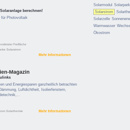
Solarmodul
Solarpar
e Solaranlage berechnen!
Solarstrom
Solarth
für Photovoltaik
Solarzelle
Sonnenene
Warmwasser
Wechsel
Ökostrom
nstleister
Freifläche
werke
Solarstrom
Mehr Informationen
gien-Magazin
ulinks
ien und Energiesparen ganzheitlich betrachten
mmung, Luftdichtheit, Isolierfenstern,
detechnik,...
Mehr Informationen
trom
Solarthermie