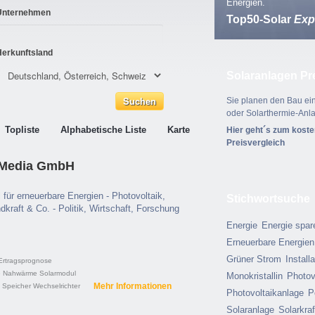
Energien.
Unternehmen
Top50-Solar
Exp
Herkunftsland
Solaranlagen Pr
Sie planen den Bau ein
oder Solarthermie-Anl
Topliste
Alphabetische Liste
Karte
Hier geht´s zum kost
Preisvergleich
n Media GmbH
l für erneuerbare Energien - Photovoltaik,
Stichwortsuche
dkraft & Co. - Politik, Wirtschaft, Forschung
Energie
Energie spar
Erneuerbare Energien
Grüner Strom
Install
Ertragsprognose
e Nahwärme
Solarmodul
Monokristallin
Photov
Mehr Informationen
Speicher
Wechselrichter
Photovoltaikanlage
P
Solaranlage
Solarkra