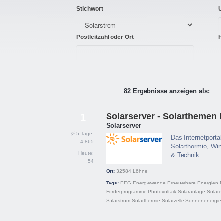
Stichwort
Postleitzahl oder Ort
82 Ergebnisse anzeigen als:
Solarserver - Solartheme
1
Solarserver
Ø 5 Tage:
Das Internetporta
4.865
Solarthermie, Win
Heute:
& Technik
54
Ort:
32584
Löhne
Tags:
EEG
Energiewende
Erneuerbare Energien
Förderprogramme
Photovoltaik
Solaranlage
Solar
Solarstrom
Solarthermie
Solarzelle
Sonnenenergie