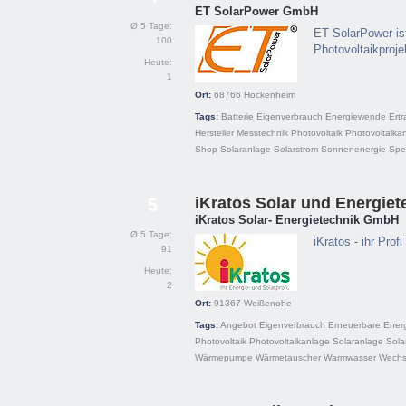
ET SolarPower GmbH
Ø 5 Tage:
ET SolarPower ist
100
Photovoltaikprojek
Heute:
1
Ort:
68766
Hockenheim
Tags:
Batterie
Eigenverbrauch
Energiewende
Ertr
Hersteller
Messtechnik
Photovoltaik
Photovoltaika
Shop
Solaranlage
Solarstrom
Sonnenenergie
Spe
iKratos Solar und Energie
5
iKratos Solar- Energietechnik GmbH
Ø 5 Tage:
iKratos - ihr Pr
91
Heute:
2
Ort:
91367
Weißenohe
Tags:
Angebot
Eigenverbrauch
Erneuerbare Ener
Photovoltaik
Photovoltaikanlage
Solaranlage
Sola
Wärmepumpe
Wärmetauscher
Warmwasser
Wechse