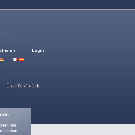
strieren
Login
Deutsch
English
French
Espanol
Italiano
Portugues
Nederlands
Über Top50-Solar
erts
rten Ihre
rneuerbare