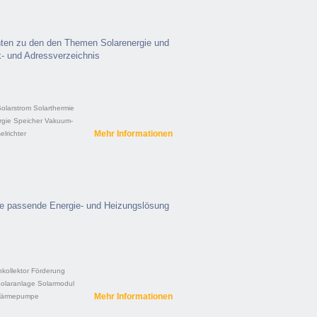
ten zu den den Themen Solarenergie und
k- und Adressverzeichnis
olarstrom
Solarthermie
gie
Speicher
Vakuum-
Mehr Informationen
lrichter
ie passende Energie- und Heizungslösung
hkollektor
Förderung
olaranlage
Solarmodul
Mehr Informationen
ärmepumpe