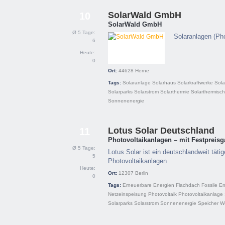
SolarWald GmbH
10
SolarWald GmbH
Ø 5 Tage:
Solaranlagen (Ph
6
Heute:
0
Ort:
44628
Herne
Tags:
Solaranlage
Solarhaus
Solarkraftwerke
Sola
Solarparks
Solarstrom
Solarthermie
Solarthermisch
Sonnenenergie
Lotus Solar Deutschland
11
Photovoltaikanlagen – mit Festpreisg
Ø 5 Tage:
Lotus Solar ist ein deutschlandweit täti
5
Photovoltaikanlagen
Heute:
Ort:
12307
Berlin
0
Tags:
Erneuerbare Energien
Flachdach
Fossile E
Netzeinspeisung
Photovoltaik
Photovoltaikanlage
Solarparks
Solarstrom
Sonnenenergie
Speicher
We