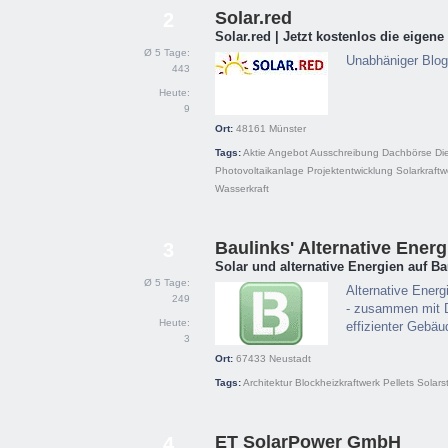
Solar.red
2
Solar.red | Jetzt kostenlos die eigen
Ø 5 Tage:
Unabhäniger Blog 
443
Heute:
9
Ort:
48161
Münster
Tags:
Aktie
Angebot
Ausschreibung
Dachbörse
Die
Photovoltaikanlage
Projektentwicklung
Solarkraft
Wasserkraft
Baulinks' Alternative Ener
3
Solar und alternative Energien auf Ba
Ø 5 Tage:
Alternative Energ
249
- zusammen mit Dä
Heute:
effizienter Gebäu
3
Ort:
67433
Neustadt
Tags:
Architektur
Blockheizkraftwerk
Pellets
Solars
ET SolarPower GmbH
4