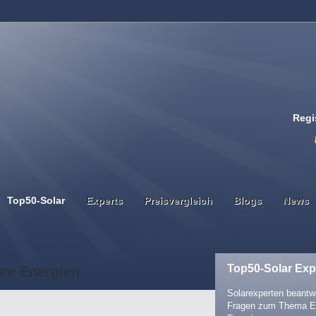
Regi
Top50-Solar
Experts
Preisvergleich
Blogs
News
Top50-Solar Exp
are Energien
Solarexperten beantwo
Fragen zum Thema E