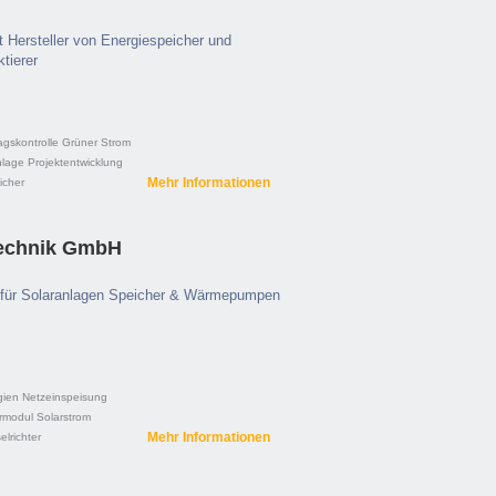
 Hersteller von Energiespeicher und
tierer
agskontrolle
Grüner Strom
nlage
Projektentwicklung
Mehr Informationen
icher
technik GmbH
ofi für Solaranlagen Speicher & Wärmepumpen
gien
Netzeinspeisung
rmodul
Solarstrom
Mehr Informationen
lrichter