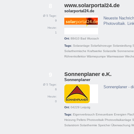
www.solarportal24.de
8
solarportal24.de
Ø 5 Tage:
Neueste Nachrich
9
Photovoltaik. Lin
Heute:
1
Ort:
88410
Bad Wurzach
Tags:
Solaranlage
Solarfahrzeuge
Solarsiedlung
S
Solarthermische Kraftwerke
Solarzelle
Sonnenener
Röhrenkollektor
Wärmepumpe
Warmwasser
Wechse
Sonnenplaner e.K.
9
Sonnenplaner
Ø 5 Tage:
Sonnenplaner - d
6
Heute:
0
Ort:
04229
Leipzig
Tags:
Eigenverbrauch
Erneuerbare Energien
Flac
Heizung
Pellets
Photovoltaik
Photovoltaikanlage
S
Solarstrom
Solarthermie
Speicher
Überwachung
W