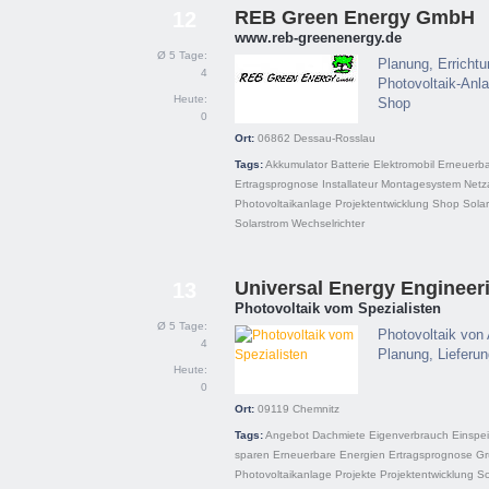
REB Green Energy GmbH
12
www.reb-greenenergy.de
Ø 5 Tage:
Planung, Errichtu
4
Photovoltaik-Anla
Heute:
Shop
0
Ort:
06862
Dessau-Rosslau
Tags:
Akkumulator
Batterie
Elektromobil
Erneuerba
Ertragsprognose
Installateur
Montagesystem
Netz
Photovoltaikanlage
Projektentwicklung
Shop
Sola
Solarstrom
Wechselrichter
Universal Energy Enginee
13
Photovoltaik vom Spezialisten
Ø 5 Tage:
Photovoltaik von 
4
Planung, Lieferu
Heute:
0
Ort:
09119
Chemnitz
Tags:
Angebot
Dachmiete
Eigenverbrauch
Einspe
sparen
Erneuerbare Energien
Ertragsprognose
Gr
Photovoltaikanlage
Projekte
Projektentwicklung
So