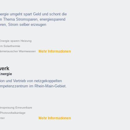
nergie umgeht spart Geld und schont die
um Thema Stromsparen, energiesparend
ren, Strom selber erzeugen
Energie sparen
Heizung
om
Solarthermie
Mehr Informationen
ärmetauscher
Warmwasser
werk
Energie
tion und Vertrieb von netzgekoppelten
mpetenzzentrum im Rhein-Main-Gebiet.
inspeisung
Erneuerbare
Photovoltaikanlage
Mehr Informationen
hter