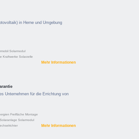
otovoltaik) in Herne und Umgebung
rmobil
Solarmodul
e Kraftwerke
Solarzelle
Mehr Informationen
arantie
ges Unternehmen für die Errichtung von
nergien
Freifläche
Montage
Solaranlage
Solarmodul
Mehr Informationen
chselrichter