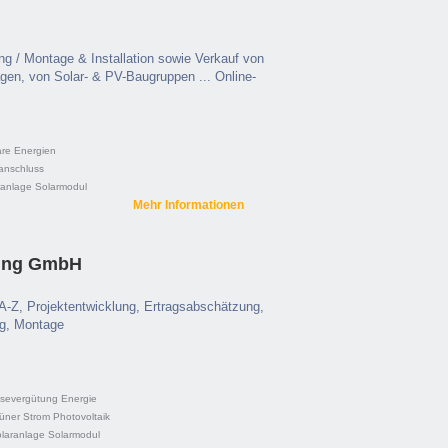
ng / Montage & Installation sowie Verkauf von
gen, von Solar- & PV-Baugruppen ... Online-
re Energien
anschluss
ranlage
Solarmodul
Mehr Informationen
ring GmbH
A-Z, Projektentwicklung, Ertragsabschätzung,
ng, Montage
isevergütung
Energie
üner Strom
Photovoltaik
laranlage
Solarmodul