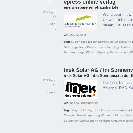
vpress online verlag
6
energiesparen-im-haushalt.de
Ø 5 Tage:
Wer clever mit E
51
Umwelt: Infos z
Heute:
bauen, Haussanie
0
Ort:
50672
Köln
Tags:
Bioenergie
Blockheizkraftwerk
Einspeisung
Nullenergiehaus
Passivhaus
Solaranlage
Solarstr
Sonnenenergie
Wärmedämmung
Wärmepumpe
W
inek Solar AG / Im Sonnen
7
inek Solar AG - die Sonnenseite der 
Ø 5 Tage:
Planung, Installa
12
Anlagen. DAS Ko
Heute:
0
Ort:
65474
Bischofsheim
Tags:
Angebot
Anlage
EEG
Einspeisevergütung
E
Energien
Netzeinspeisung
Ökostrom
Photovoltaik
Solarstrom
Überwachung
Versicherung
Wechselric