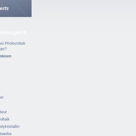
erts
eisvergleich
er Photovoltaik
age?
enlosen
en
ateur
oltaik
olykristallin
ftwerke