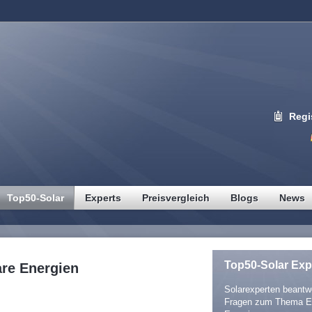
Regi
Top50-Solar
Experts
Preisvergleich
Blogs
News
Top50-Solar Exp
are Energien
Solarexperten beantwo
Fragen zum Thema E