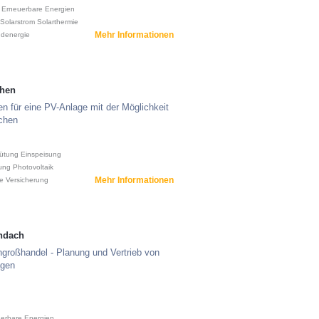
Erneuerbare Energien
Solarstrom
Solarthermie
Mehr Informationen
denergie
chen
n für eine PV-Anlage mit der Möglichkeit
ichen
gütung
Einspeisung
ung
Photovoltaik
Mehr Informationen
e
Versicherung
ndach
hgroßhandel - Planung und Vertrieb von
agen
erbare Energien