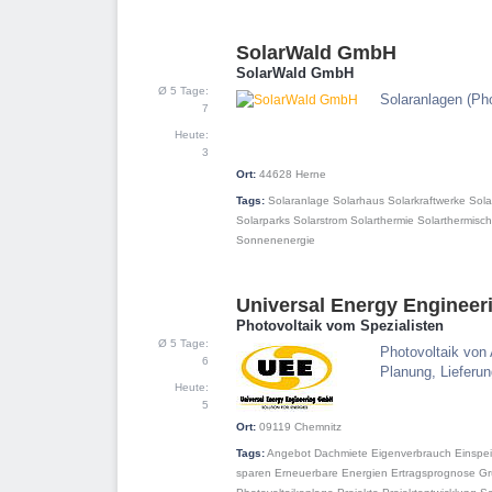
SolarWald GmbH
8
SolarWald GmbH
Ø 5 Tage:
Solaranlagen (Ph
7
Heute:
3
Ort:
44628
Herne
Tags:
Solaranlage
Solarhaus
Solarkraftwerke
Sola
Solarparks
Solarstrom
Solarthermie
Solarthermisch
Sonnenenergie
Universal Energy Enginee
9
Photovoltaik vom Spezialisten
Ø 5 Tage:
Photovoltaik von 
6
Planung, Lieferu
Heute:
5
Ort:
09119
Chemnitz
Tags:
Angebot
Dachmiete
Eigenverbrauch
Einspe
sparen
Erneuerbare Energien
Ertragsprognose
Gr