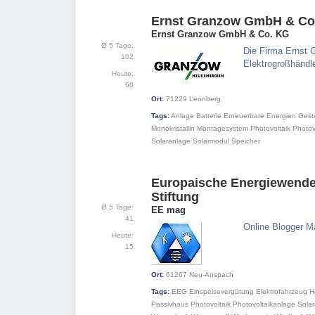
Ernst Granzow GmbH & Co
4
Ernst Granzow GmbH & Co. KG
Ø 5 Tage:
Die Firma Ernst
102
Elektrogroßhändle
Heute:
60
Ort:
71229
Leonberg
Tags:
Anlage
Batterie
Erneuerbare Energien
Geste
Monokristallin
Montagesystem
Photovoltaik
Photov
Solaranlage
Solarmodul
Speicher
Europaische Energiewende
5
Stiftung
Ø 5 Tage:
EE mag
41
Online Blogger M
Heute:
15
Ort:
61267
Neu-Anspach
Tags:
EEG
Einspeisevergütung
Elektrofahrzeug
H
Passivhaus
Photovoltaik
Photovoltaikanlage
Sola