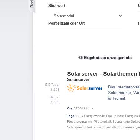
Stichwort
Postleitzahl oder Ort
65 Ergebnisse anzeigen als:
Solarserver - Solartheme
1
Solarserver
Ø 5 Tage:
Das Internetporta
6.208
Solarthermie, Win
Heute:
& Technik
2.803
Ort:
32584
Löhne
Tags:
EEG
Energiewende
Erneuerbare Energien
Förderprogramme
Photovoltaik
Solaranlage
Solar
Solarstrom
Solarthermie
Solarzelle
Sonnenenergie