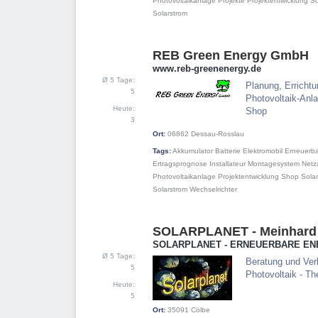
Photovoltaikanlage
Projekte
Projektentwicklung
So
Solarstrom
REB Green Energy GmbH
10
www.reb-greenenergy.de
Ø 5 Tage:
Planung, Errichtu
5
Photovoltaik-Anla
Heute:
Shop
3
Ort:
06862
Dessau-Rosslau
Tags:
Akkumulator
Batterie
Elektromobil
Erneuerba
Ertragsprognose
Installateur
Montagesystem
Netz
Photovoltaikanlage
Projektentwicklung
Shop
Sola
Solarstrom
Wechselrichter
SOLARPLANET - Meinhard 
11
SOLARPLANET - ERNEUERBARE EN
Ø 5 Tage:
Beratung und Ver
5
Photovoltaik - Th
Heute:
5
Ort:
35091
Cölbe