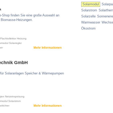
Solarmodul
Solarpa
a
Solarstrom
Solarther
e-Shop finden Sie eine große Auswahl an
Solarzelle
Sonnenene
d Biomasse-Heizungen.
Warmwasser
Wechsel
Ökostrom
Flachkollektor
Heizung
armodul
Solarregler
Mehr Informationen
er
technik GmbH
ofi für Solaranlagen Speicher & Wärmepumpen
gien
Netzeinspeisung
rmodul
Solarstrom
Mehr Informationen
lrichter