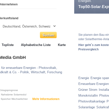
Energien.
Unternehmen
Top50-Solar
Exp
Herkunftsland
Solaranlagen Pr
Sie planen den Bau ein
oder Solarthermie-Anl
Topliste
Alphabetische Liste
Karte
Hier geht´s zum kost
Preisvergleich
n Media GmbH
l für erneuerbare Energien - Photovoltaik,
Stichwortsuche
dkraft & Co. - Politik, Wirtschaft, Forschung
Energie
Energie spar
Erneuerbare Energien
Grüner Strom
Install
Ertragsprognose
e Nahwärme
Solarmodul
Monokristallin
Photov
Mehr Informationen
Speicher
Wechselrichter
Photovoltaikanlage
P
Solaranlage
Solarkra