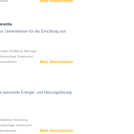
Mehr Informationen
ndrad
arantie
ges Unternehmen für die Errichtung von
nergien
Freifläche
Montage
Solaranlage
Solarmodul
Mehr Informationen
chselrichter
ie passende Energie- und Heizungslösung
hkollektor
Förderung
olaranlage
Solarmodul
Mehr Informationen
ärmepumpe