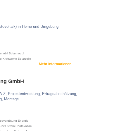
otovoltaik) in Herne und Umgebung
rmobil
Solarmodul
e Kraftwerke
Solarzelle
Mehr Informationen
ring GmbH
A-Z, Projektentwicklung, Ertragsabschätzung,
ng, Montage
isevergütung
Energie
üner Strom
Photovoltaik