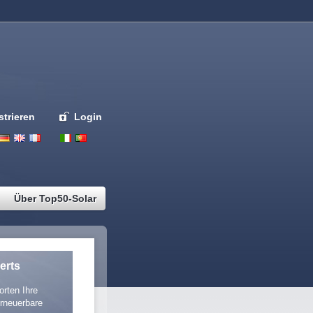
strieren
Login
Deutsch
English
French
Espanol
Italiano
Portugues
Nederlands
Über Top50-Solar
erts
rten Ihre
rneuerbare