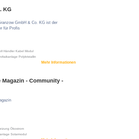
. KG
 Granzow GmbH & Co. KG ist der
r für Profis
ll
Händler
Kabel
Modul
oltaikanlage
Polykristallin
Mehr Informationen
 Magazin - Community -
agazin
eizung
Ökostrom
ranlage
Solarmodul