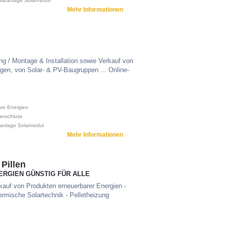
laranlage
Solarmodul
Mehr Informationen
ng / Montage & Installation sowie Verkauf von
gen, von Solar- & PV-Baugruppen ... Online-
re Energien
anschluss
ranlage
Solarmodul
Mehr Informationen
Pillen
ERGIEN GÜNSTIG FÜR ALLE
kauf von Produkten erneuerbarer Energien -
ermische Solartechnik - Pelletheizung