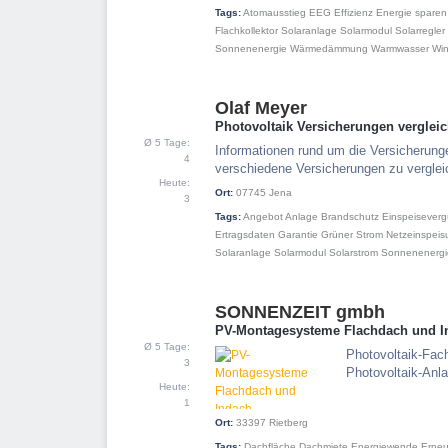
Tags:
Atomausstieg
EEG
Effizienz
Energie sparen
Flachkollektor
Solaranlage
Solarmodul
Solarregler
Sonnenenergie
Wärmedämmung
Warmwasser
Win
Olaf Meyer
12
Photovoltaik Versicherungen verglei
Ø 5 Tage:
Informationen rund um die Versicherunge
4
verschiedene Versicherungen zu vergle
Heute:
Ort:
07745
Jena
3
Tags:
Angebot
Anlage
Brandschutz
Einspeisever
Ertragsdaten
Garantie
Grüner Strom
Netzeinspeis
Solaranlage
Solarmodul
Solarstrom
Sonnenenergi
SONNENZEIT gmbh
13
PV-Montagesysteme Flachdach und I
Ø 5 Tage:
Photovoltaik-Fac
3
Photovoltaik-Anl
Heute:
1
Ort:
33397
Rietberg
Tags:
Dachfläche
Dachmiete
Energiewende
Erneu