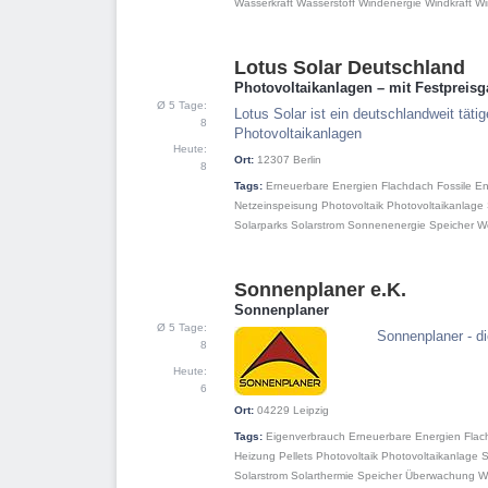
Wasserkraft
Wasserstoff
Windenergie
Windkraft
Wi
Lotus Solar Deutschland
6
Photovoltaikanlagen – mit Festpreisg
Ø 5 Tage:
Lotus Solar ist ein deutschlandweit täti
8
Photovoltaikanlagen
Heute:
Ort:
12307
Berlin
8
Tags:
Erneuerbare Energien
Flachdach
Fossile E
Netzeinspeisung
Photovoltaik
Photovoltaikanlage
Solarparks
Solarstrom
Sonnenenergie
Speicher
We
Sonnenplaner e.K.
7
Sonnenplaner
Ø 5 Tage:
Sonnenplaner - d
8
Heute:
6
Ort:
04229
Leipzig
Tags:
Eigenverbrauch
Erneuerbare Energien
Flac
Heizung
Pellets
Photovoltaik
Photovoltaikanlage
S
Solarstrom
Solarthermie
Speicher
Überwachung
W