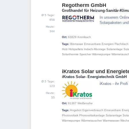
Regotherm GmbH
2
Großhandel für Heizung-Sanitär-Klim
Ø 5 Tage:
In unserem Onlin
658
Solarpaketen un
Heute:
344
Ort:
63829
Krombach
Tags:
Biomasse
Erneuerbare Energien
Flachdach
Holz
Holzpellets
Indach-Montage
Solaranlage
Sol
Solarthermie
Speicher
Wärmepumpe
Wärmetausch
iKratos Solar und Energie
3
iKratos Solar- Energietechnik GmbH
Ø 5 Tage:
iKratos - ihr Pr
123
Heute:
55
Ort:
91367
Weißenohe
Tags:
Angebot
Eigenverbrauch
Erneuerbare Ener
Photovoltaik
Photovoltaikanlage
Solaranlage
Sola
Wärmepumpe
Wärmetauscher
Warmwasser
Wechse