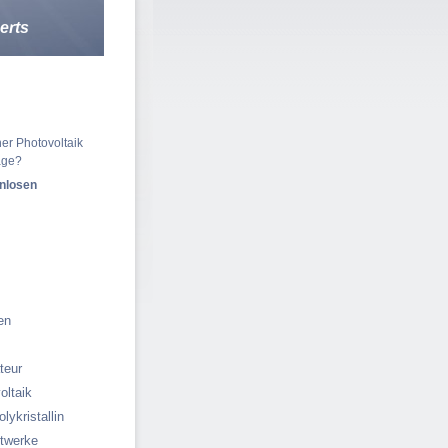
erts
eisvergleich
er Photovoltaik
age?
enlosen
en
ateur
oltaik
olykristallin
ftwerke