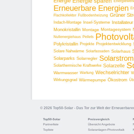
Energie sparen
Energie
Energiewen
Erneuerbare Energien
E
Grüner St
Flachkollektor
Fußbodenheizung
Installateur
Insel-Systeme
Indach-Montage
Monokristallin
Montage
Montagesystem
Photovolt
Nullenergiehaus
Pellets
Polykristallin
Projekte
Projektentwicklung
Solare Nahwärme
Solarhaus
Solarfassaden
Solarstrom
Solarparks
Solarregler
S
Solarzelle
Solarthermische Kraftwerke
Wechselrichter
Warmwasser
W
Wartung
Ökostrom
Wirkungsgrad
Wärmepumpe
Üb
© 2026 Top50-Solar - Das Tor zur Welt der Erneuerbare
Top50-Solar
Preisvergleich
Partnerliste
Übersicht Angebote
Topliste
Solaranlagen-Photovoltaik