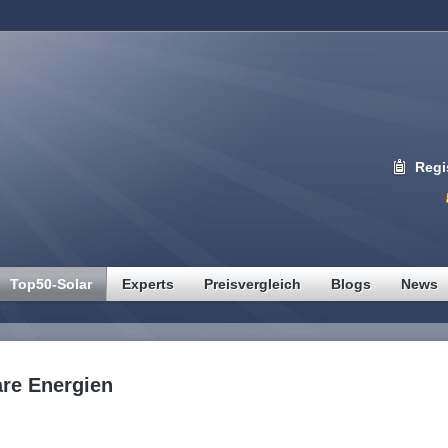
Regi
Top50-Solar
Experts
Preisvergleich
Blogs
News
are Energien