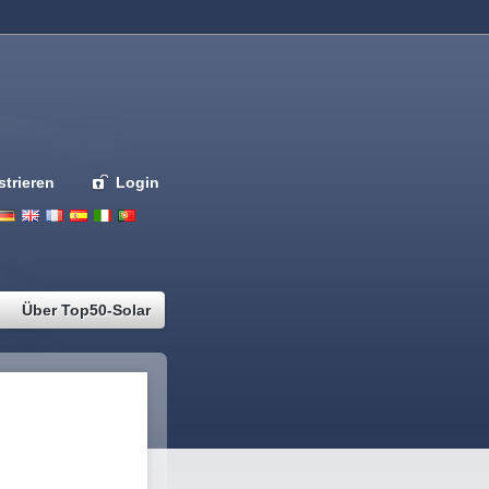
strieren
Login
Deutsch
English
French
Espanol
Italiano
Portugues
Nederlands
Über Top50-Solar