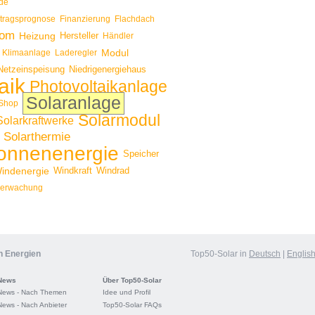
de
rtragsprognose
Finanzierung
Flachdach
rom
Heizung
Hersteller
Händler
Modul
Klimaanlage
Laderegler
Netzeinspeisung
Niedrigenergiehaus
aik
Photovoltaikanlage
Solaranlage
Shop
Solarmodul
Solarkraftwerke
Solarthermie
onnenenergie
Speicher
indenergie
Windkraft
Windrad
erwachung
n Energien
Top50-Solar in
Deutsch
|
Englis
News
Über Top50-Solar
News - Nach Themen
Idee und Profil
News - Nach Anbieter
Top50-Solar FAQs