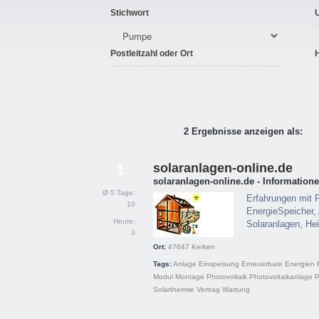
Stichwort
Postleitzahl oder Ort
2 Ergebnisse anzeigen als:
solaranlagen-online.de
1
solaranlagen-online.de - Information
Ø 5 Tage:
Erfahrungen mit 
10
EnergieSpeicher,
Heute:
Solaranlagen, He
3
Ort:
47647
Kerken
Tags:
Anlage
Einspeisung
Erneuerbare Energien
Modul
Montage
Photovoltaik
Photovoltaikanlage
Solarthermie
Vertrag
Wartung