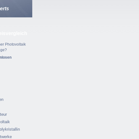
erts
eisvergleich
er Photovoltaik
age?
enlosen
en
ateur
oltaik
olykristallin
ftwerke