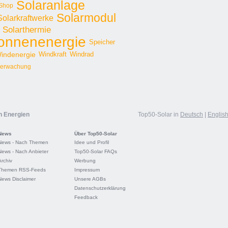
Solaranlage
Shop
Solarmodul
Solarkraftwerke
Solarthermie
onnenenergie
Speicher
indenergie
Windkraft
Windrad
erwachung
n Energien
Top50-Solar in
Deutsch
|
Englis
News
Über Top50-Solar
News - Nach Themen
Idee und Profil
News - Nach Anbieter
Top50-Solar FAQs
Archiv
Werbung
Themen RSS-Feeds
Impressum
News Disclaimer
Unsere AGBs
Datenschutzerklärung
Feedback