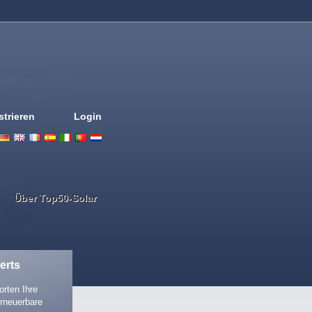
strieren
Login
Deutsch
English
French
Espanol
Italiano
Portugues
Nederlands
Über Top50-Solar
erts
rten Ihre
rneuerbare