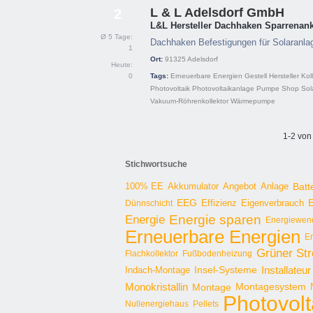
L & L Adelsdorf GmbH
2
L&L Hersteller Dachhaken Sparrenank
Ø 5 Tage:
Dachhaken Befestigungen für Solaranlag
1
Ort:
91325
Adelsdorf
Heute:
0
Tags:
Erneuerbare Energien
Gestell
Hersteller
Kol
Photovoltaik
Photovoltaikanlage
Pumpe
Shop
Sol
Vakuum-Röhrenkollektor
Wärmepumpe
1-2 von
Stichwortsuche
100% EE
Angebot
Anlage
Batt
Akkumulator
EEG
Effizienz
E
Dünnschicht
Eigenverbrauch
Energie sparen
Energie
Energiewen
Erneuerbare Energien
E
Grüner St
Flachkollektor
Fußbodenheizung
Installateur
Insel-Systeme
Indach-Montage
Monokristallin
Montage
Montagesystem
Photovolt
Nullenergiehaus
Pellets