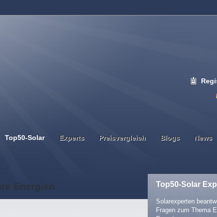
Regi
Top50-Solar
Experts
Preisvergleich
Blogs
News
Top50-Solar Exp
are Energien
Solarexperten beantwo
Fragen zum Thema E