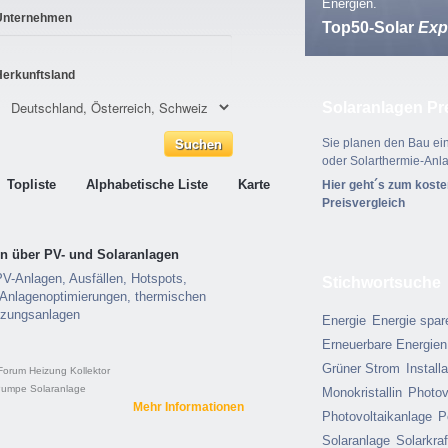
Energien.
Unternehmen
Top50-Solar
Exp
Herkunftsland
Solaranlagen Pr
Sie planen den Bau ein
oder Solarthermie-Anl
Topliste
Alphabetische Liste
Karte
Hier geht´s zum kost
Preisvergleich
en über PV- und Solaranlagen
PV-Anlagen, Ausfällen, Hotspots,
Stichwortsuche
 Anlagenoptimierungen, thermischen
izungsanlagen
Energie
Energie spar
Erneuerbare Energien
Grüner Strom
Install
Forum
Heizung
Kollektor
Pumpe
Solaranlage
Monokristallin
Photov
Mehr Informationen
Photovoltaikanlage
P
Solaranlage
Solarkra