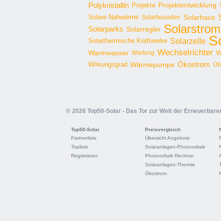
Polykristallin
Projekte
Projektentwicklung
Solare Nahwärme
Solarhaus
Solarfassaden
Solarstrom
Solarparks
Solarregler
S
Solarzelle
Solarthermische Kraftwerke
Wechselrichter
Warmwasser
W
Wartung
Ökostrom
Wirkungsgrad
Wärmepumpe
Üb
© 2026 Top50-Solar - Das Tor zur Welt der Erneuerbare
Top50-Solar
Preisvergleich
Partnerliste
Übersicht Angebote
Topliste
Solaranlagen-Photovoltaik
Registrieren
Photovoltaik Rechner
Solaranlagen-Thermie
Ökostrom