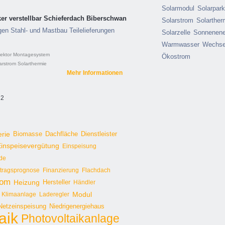
Solarmodul
Solarpar
er verstellbar Schieferdach Biberschwan
Solarstrom
Solarther
en Stahl- und Mastbau Teilelieferungen
Solarzelle
Sonnenene
Warmwasser
Wechsel
lektor
Montagesystem
Ökostrom
arstrom
Solarthermie
Mehr Informationen
 2
erie
Biomasse
Dachfläche
Dienstleister
inspeisevergütung
Einspeisung
de
rtragsprognose
Finanzierung
Flachdach
rom
Heizung
Hersteller
Händler
Modul
Klimaanlage
Laderegler
Netzeinspeisung
Niedrigenergiehaus
aik
Photovoltaikanlage