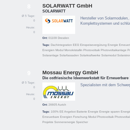
SOLARWATT GmbH
8
SOLARWATT
Ø 5 Tage:
Hersteller von Solarmodulen, 
0
Komplettsystemen und schlüs
Heute:
0
Ort:
01109
Dresden
Tags:
Dachintegration
EEG
Einspeisevergütung
Energie
Erneuer
Energien
Modul
Monokristallin
Photovoltaik
Photovoltaikanlage
P
Solaranlage
Solarfassaden
Solarkraftwerke
Solarmodul
Solarstr
Mossau Energy GmbH
9
Die ostfriesische Ideenwerkstatt für Erneuerbare
Ø 5 Tage:
Spezialisten mit dem Schwer
0
Heute:
0
Ort:
26605
Aurich
Tags:
100% EE
Angebot
Batterie
Energie
Energie sparen
Energ
Erneuerbare Energien
Forschung
Modul
Photovoltaik
Photovolta
Projekte
Sonnenenergie
Speicher