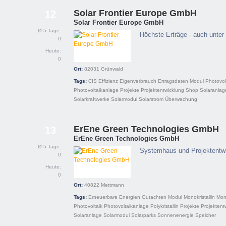
Solar Frontier Europe GmbH
12
Solar Frontier Europe GmbH
Ø 5 Tage:
Höchste Erträge - auch unter
0
Heute:
0
Ort:
82031
Grünwald
Tags:
CIS
Effizienz
Eigenverbrauch
Ertragsdaten
Modul
Photovol
Photovoltaikanlage
Projekte
Projektentwicklung
Shop
Solaranlag
Solarkraftwerke
Solarmodul
Solarstrom
Überwachung
ErEne Green Technologies GmbH
13
ErEne Green Technologies GmbH
Ø 5 Tage:
Systemhaus und Projektentwi
0
Heute:
0
Ort:
40822
Mettmann
Tags:
Erneuerbare Energien
Gutachten
Modul
Monokristallin
Mon
Photovoltaik
Photovoltaikanlage
Polykristallin
Projekte
Projektent
Solaranlage
Solarmodul
Solarparks
Sonnenenergie
Speicher