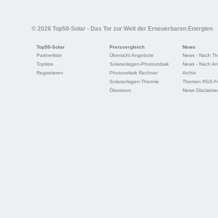
© 2026 Top50-Solar - Das Tor zur Welt der Erneuerbaren Energien
Top50-Solar
Preisvergleich
News
Partnerliste
Übersicht Angebote
News - Nach T
Topliste
Solaranlagen-Photovoltaik
News - Nach An
Registrieren
Photovoltaik Rechner
Archiv
Solaranlagen-Thermie
Themen RSS-F
Ökostrom
News Disclaime