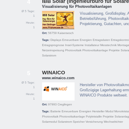
IBB Solar (Ingenieurbüro für Solare
4
Visualisierung für Photovoltaikanlagen
Ø 5 Tage:
Visualisierung, Großdisplay,
1
Betriebsführung, Photovoltai
Heute:
Projektierung, Gutachten, un
1
Ort:
56759
Kaisersesch
Tags:
Displays
Erneuerbare Energien
Ertragsdaten
Ertragskontrol
Ertragsprognose
Insel-Systeme
Installateur
Messtechnik
Montag
Netzeinspeisung
Photovoltaik
Photovoltaikanlage
Projekte
Solar
Solarstrom
WINAICO
5
www.winaico.com
Ø 5 Tage:
Hersteller von Photovoltaikm
1
Großzügige Lagerhaltung ermö
Heute:
WINAICO Produkte weltweit.
1
Ort:
97993
Creglingen
Tags:
Batterie
Erneuerbare Energien
Hersteller
Modul
Monokristal
Photovoltaik
Photovoltaikanlage
Polykristallin
Projekte
Solaranla
Solarmodul
Solarstrom
Speicher
Versicherung
Wechselrichter