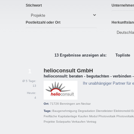
Stichwort
Unternehme
Postleitzahl oder Ort
Herkunftslan
13 Ergebnisse anzeigen als:
Topliste
helioconsult GmbH
1
helioconsult: beraten - begutachten - verbinden -
Ø 5 Tage:
Ihr unabhängiger Partner für
13
Heute:
4
Ort:
71726
Benningen am Neckar
Tags:
Baugenehmigung
Degradation
Dienstleister
Elektromobil
E
Freifläche
Kapitalanlage
Kaufen
Modul
Photovoltaik
Photovoltai
Projekte
Solarparks
Verkaufen
Vertrag