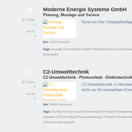
Moderne Energie Systeme GmbH
10
Planung, Montage und Service
Ø 5 Tage:
Rund um Ihre Solargroßanlag
0
Heute:
0
Ort:
19370
Parchim
Tags:
Energie
Photovoltaik
Projekte
Projektentwicklung
Solaranl
Solarmodul
C2-Umwelttechnik
11
C2 Umwelttechnik - Photovoltaik - Elektrotechnik
Ø 5 Tage:
C2 Umwelttechnik in Herxheim 
0
nicht nur für erneuerbare Ene
Heute:
0
Ort:
76863
Herxheim
Tags:
Energie
Energie sparen
Erneuerbare Energien
Ertragspro
Installateur
Photovoltaik
Photovoltaikanlage
Projekte
Projektentw
Solarstrom
Wasserkraft