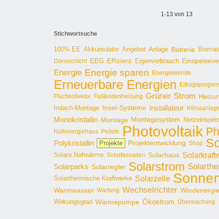
1-13 von 13
Stichwortsuche
100% EE
Angebot
Anlage
Batterie
Bioma
Akkumulator
EEG
Effizienz
Einspeisev
Dünnschicht
Eigenverbrauch
Energie sparen
Energie
Energiewende
Erneuerbare Energien
Ertragsprogno
Grüner Strom
Heizu
Flachkollektor
Fußbodenheizung
Installateur
Insel-Systeme
Indach-Montage
Klimaanlag
Monokristallin
Montage
Montagesystem
Netzeinspei
Photovoltaik
Ph
Nullenergiehaus
Pellets
So
Polykristallin
Projekte
Projektentwicklung
Shop
Solarkraft
Solare Nahwärme
Solarhaus
Solarfassaden
Solarstrom
Solarthe
Solarparks
Solarregler
Sonnen
Solarzelle
Solarthermische Kraftwerke
Wechselrichter
Warmwasser
Windenergi
Wartung
Ökostrom
Wirkungsgrad
Wärmepumpe
Überwachung