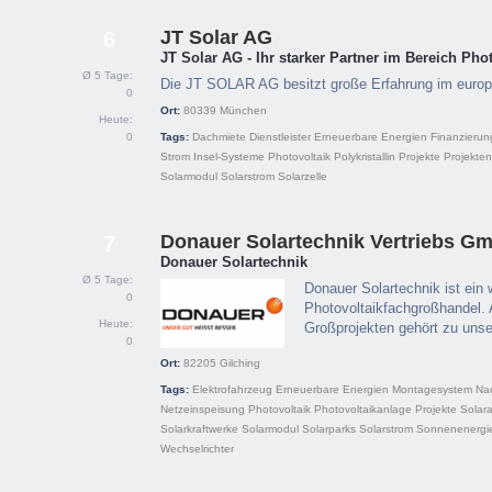
JT Solar AG
6
JT Solar AG - Ihr starker Partner im Bereich Pho
Ø 5 Tage:
Die JT SOLAR AG besitzt große Erfahrung im euro
0
Ort:
80339
München
Heute:
0
Tags:
Dachmiete
Dienstleister
Erneuerbare Energien
Finanzierun
Strom
Insel-Systeme
Photovoltaik
Polykristallin
Projekte
Projekten
Solarmodul
Solarstrom
Solarzelle
Donauer Solartechnik Vertriebs G
7
Donauer Solartechnik
Ø 5 Tage:
Donauer Solartechnik ist ein w
0
Photovoltaikfachgroßhandel. 
Heute:
Großprojekten gehört zu uns
0
Ort:
82205
Gilching
Tags:
Elektrofahrzeug
Erneuerbare Energien
Montagesystem
Na
Netzeinspeisung
Photovoltaik
Photovoltaikanlage
Projekte
Solar
Solarkraftwerke
Solarmodul
Solarparks
Solarstrom
Sonnenenergi
Wechselrichter