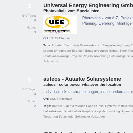
Universal Energy Engineering Gm
2
Photovoltaik vom Spezialisten
Ø 5 Tage:
Photovoltaik von A-Z, Projek
6
Planung, Lieferung, Montage
Heute:
3
Ort:
09119
Chemnitz
Tags:
Angebot
Dachmiete
Eigenverbrauch
Einspeisevergütung
E
sparen
Erneuerbare Energien
Ertragsprognose
Grüner Strom
Pho
Photovoltaikanlage
Projekte
Projektentwicklung
Solaranlage
Sola
Solarstrom
auteos - Autarke Solarsysteme
3
auteos - solar power whatever the location
Ø 5 Tage:
Individuelle Solarstromlösungen, insbesondere aut
3
Ort:
35274
Kirchhain
Heute:
2
Tags:
Batterie
Eigenverbrauch
Händler
Insel-Systeme
Installateur
Luftkollektoren
Photovoltaik
Projekte
Projektentwicklung
Solaranl
Trocknung
Solarmodul
Solarregler
Verkaufen