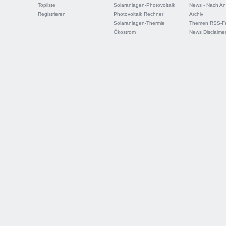
Topliste
Solaranlagen-Photovoltaik
News - Nach An
Registrieren
Photovoltaik Rechner
Archiv
Solaranlagen-Thermie
Themen RSS-F
Ökostrom
News Disclaime