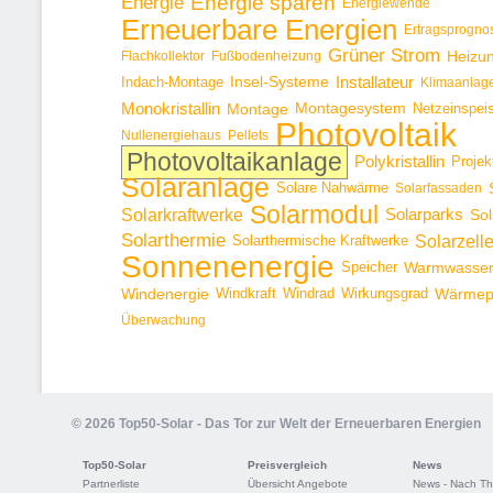
Energie sparen
Energie
Energiewende
Erneuerbare Energien
Ertragsprogno
Grüner Strom
Heizu
Flachkollektor
Fußbodenheizung
Installateur
Insel-Systeme
Indach-Montage
Klimaanlag
Monokristallin
Montage
Montagesystem
Netzeinspei
Photovoltaik
Nullenergiehaus
Pellets
Photovoltaikanlage
Polykristallin
Projek
Solaranlage
Solare Nahwärme
Solarfassaden
Solarmodul
Solarkraftwerke
Solarparks
Sol
Solarthermie
Solarzell
Solarthermische Kraftwerke
Sonnenenergie
Speicher
Warmwasse
Windenergie
Windkraft
Windrad
Wirkungsgrad
Wärme
Überwachung
© 2026 Top50-Solar - Das Tor zur Welt der Erneuerbaren Energien
Top50-Solar
Preisvergleich
News
Partnerliste
Übersicht Angebote
News - Nach T