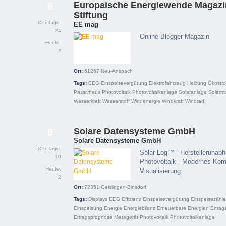
Europaische Energiewende Magazi
8
Stiftung
Ø 5 Tage:
EE mag
24
Online Blogger Magazin
Heute:
2
Ort:
61267
Neu-Anspach
Tags:
EEG
Einspeisevergütung
Elektrofahrzeug
Heizung
Ökostr
Passivhaus
Photovoltaik
Photovoltaikanlage
Solaranlage
Solarm
Wasserkraft
Wasserstoff
Windenergie
Windkraft
Windrad
Solare Datensysteme GmbH
9
Solare Datensysteme GmbH
Ø 5 Tage:
Solar-Log™ - Herstellerunab
10
Photovoltaik - Modernes Kom
Heute:
Visualisierung
2
Ort:
72351
Geislingen-Binsdorf
Tags:
Displays
EEG
Effizienz
Einspeisevergütung
Einspeisezähle
Einspeisung
Energie
Energiebilanz
Erneuerbare Energien
Ertrag
Ertragsprognose
Messgerät
Photovoltaik
Photovoltaikanlage