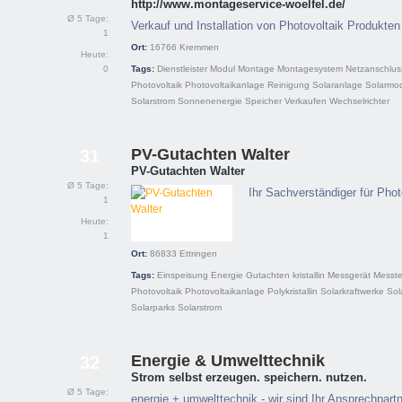
http://www.montageservice-woelfel.de/
Ø 5 Tage:
Verkauf und Installation von Photovoltaik Produkten
1
Ort:
16766
Kremmen
Heute:
0
Tags:
Dienstleister
Modul
Montage
Montagesystem
Netzanschlus
Photovoltaik
Photovoltaikanlage
Reinigung
Solaranlage
Solarmo
Solarstrom
Sonnenenergie
Speicher
Verkaufen
Wechselrichter
PV-Gutachten Walter
31
PV-Gutachten Walter
Ø 5 Tage:
Ihr Sachverständiger für Pho
1
Heute:
1
Ort:
86833
Ettringen
Tags:
Einspeisung
Energie
Gutachten
kristallin
Messgerät
Messte
Photovoltaik
Photovoltaikanlage
Polykristallin
Solarkraftwerke
Sol
Solarparks
Solarstrom
Energie & Umwelttechnik
32
Strom selbst erzeugen. speichern. nutzen.
Ø 5 Tage:
energie + umwelttechnik - wir sind Ihr Ansprechpar