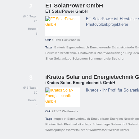
ET SolarPower GmbH
2
ET SolarPower GmbH
Ø 5 Tage:
ET SolarPower ist Hersteller
74
Photovoltaikprojektierer
Heute:
3
Ort:
68766
Hockenheim
Tags:
Batterie
Eigenverbrauch
Energiewende
Ertragskontrolle
Gr
Hersteller
Messtechnik
Photovoltaik
Photovoltaikanlage
Projekten
Shop
Solaranlage
Solarstrom
Sonnenenergie
Speicher
iKratos Solar und Energietechnik
3
iKratos Solar- Energietechnik GmbH
Ø 5 Tage:
iKratos - ihr Profi für Sola
69
Heute:
5
Ort:
91367
Weißenohe
Tags:
Angebot
Eigenverbrauch
Erneuerbare Energien
Netzeinsp
Photovoltaik
Photovoltaikanlage
Solaranlage
Solarmodul
Solarst
Wärmepumpe
Wärmetauscher
Warmwasser
Wechselrichter