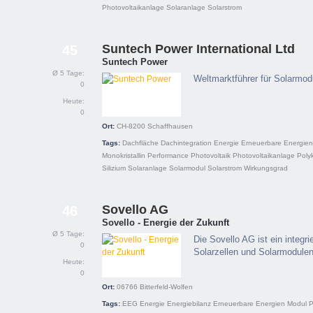
Photovoltaikanlage
Solaranlage
Solarstrom
Suntech Power International Ltd
45
Suntech Power
Ø 5 Tage:
Weltmarktführer für Solarmod
0
Heute:
0
Ort:
CH-8200
Schaffhausen
Tags:
Dachfläche
Dachintegration
Energie
Erneuerbare Energien
Monokristallin
Performance
Photovoltaik
Photovoltaikanlage
Polyk
Silizium
Solaranlage
Solarmodul
Solarstrom
Wirkungsgrad
Sovello AG
46
Sovello - Energie der Zukunft
Ø 5 Tage:
Die Sovello AG ist ein integri
0
Solarzellen und Solarmodulen
Heute:
0
Ort:
06766
Bitterfeld-Wolfen
Tags:
EEG
Energie
Energiebilanz
Erneuerbare Energien
Modul
P