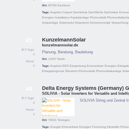
Ort:
65760
Eschborn
Tags:
Angebot
Carport
Dachbörse
Dachfläche
Dachmiete
Erneue
Energien
Installateur
Kapitalanlage
Photovoltaik
Photovoltaikanl
Solaranlage
Solarmodul
Solarstrom
Sonnenenergie
Verpachtung
KunzelmannSolar
43
kunzelmannsolar.de
Ø 5 Tage:
Planung, Beratung, Bauleitung
0
Ort:
12057
Berlin
Heute:
0
Tags:
Angebot
EEG
Einspeisung
Erneuerbare Energien
Ertragsk
Ertragsprognose
Ökostrom
Photovoltaik
Photovoltaikanlage
Sola
Delta Energy Systems (Germany)
44
SOLIVIA - Solar Inverters for Versatile and Intell
Ø 5 Tage:
SOLIVIA String und Zentral In
0
Heute:
0
Ort:
79331
Teningen
Tags:
Energie
Erneuerbare Energien
Forschung
Hersteller
Photov