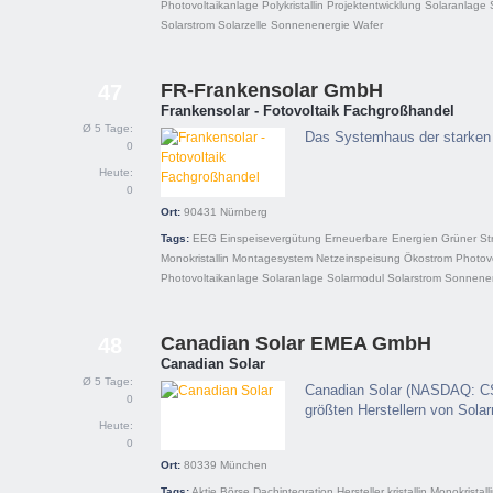
Photovoltaikanlage
Polykristallin
Projektentwicklung
Solaranlage
Solarstrom
Solarzelle
Sonnenenergie
Wafer
FR-Frankensolar GmbH
47
Frankensolar - Fotovoltaik Fachgroßhandel
Ø 5 Tage:
Das Systemhaus der starken
0
Heute:
0
Ort:
90431
Nürnberg
Tags:
EEG
Einspeisevergütung
Erneuerbare Energien
Grüner St
Monokristallin
Montagesystem
Netzeinspeisung
Ökostrom
Photovo
Photovoltaikanlage
Solaranlage
Solarmodul
Solarstrom
Sonnene
Canadian Solar EMEA GmbH
48
Canadian Solar
Ø 5 Tage:
Canadian Solar (NASDAQ: CSI
0
größten Herstellern von Sola
Heute:
0
Ort:
80339
München
Tags:
Aktie
Börse
Dachintegration
Hersteller
kristallin
Monokristall