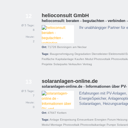
helioconsult GmbH
12
helioconsult: beraten - begutachten - verbinden -
Ø 5 Tage:
Ihr unabhängiger Partner für
8
Heute:
2
Ort:
71726
Benningen am Neckar
Tags:
Baugenehmigung
Degradation
Dienstleister
Elektromobil
E
Freifläche
Kapitalanlage
Kaufen
Modul
Photovoltaik
Photovoltai
Projekte
Solarparks
Verkaufen
Vertrag
solaranlagen-online.de
13
solaranlagen-online.de - Informationen über PV
Ø 5 Tage:
Erfahrungen mit PV-Anlagen, 
7
EnergieSpeicher, Anlagenopt
Heute:
Solaranlagen, Heizungsanlag
0
Ort:
47647
Kerken
Tags:
Anlage
Einspeisung
Erneuerbare Energien
Forum
Heizung
Modul
Montage
Photovoltaik
Photovoltaikanlage
Pumpe
Solaran