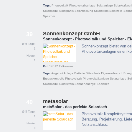
Tags:
Photovoltaik
Photovoltaikanlage
Solaranlage
Solarkraftwer
Solarmodul
Solarparks
Solarsiedlung
Solarstrom
Solarzelle
Sonne
Speicher
Sonnenkonzept GmbH
39
Sonnenkonzept - Photovoltaik und Speicher - E
Ø 5 Tage:
Sonnenkonzept bietet von de
1
Photovoltaikanlagen einen k
Heute:
1
Ort:
14612
Falkensee
Tags:
Angebot
Anlage
Batterie
Blitzschutz
Eigenverbrauch
Energ
Ertragskontrolle
Photovoltaik
Photovoltaikanlage
Solaranlage
Sol
Solarmodul
Solarstrom
Sonnenenergie
Speicher
metasolar
40
metaSolar - das perfekte Solardach
Ø 5 Tage:
Photovoltaik-Komplettsysteme
1
Beratung, Projektierung, Lie
Heute:
Netzanschluss.
0