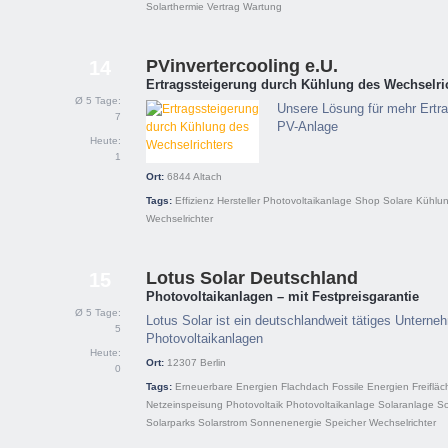
Solarthermie
Vertrag
Wartung
PVinvertercooling e.U.
14
Ertragssteigerung durch Kühlung des Wechselri
Ø 5 Tage:
Unsere Lösung für mehr Ertra
7
PV-Anlage
Heute:
1
Ort:
6844
Altach
Tags:
Effizienz
Hersteller
Photovoltaikanlage
Shop
Solare Kühlu
Wechselrichter
Lotus Solar Deutschland
15
Photovoltaikanlagen – mit Festpreisgarantie
Ø 5 Tage:
Lotus Solar ist ein deutschlandweit tätiges Unterne
5
Photovoltaikanlagen
Heute:
Ort:
12307
Berlin
0
Tags:
Erneuerbare Energien
Flachdach
Fossile Energien
Freifläc
Netzeinspeisung
Photovoltaik
Photovoltaikanlage
Solaranlage
So
Solarparks
Solarstrom
Sonnenenergie
Speicher
Wechselrichter