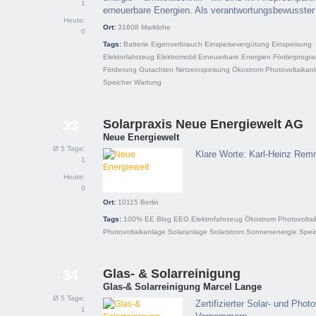
1
erneuerbare Energien. Als verantwortungsbewusste
Heute:
Ort:
31608
Marklohe
0
Tags:
Batterie
Eigenverbrauch
Einspeisevergütung
Einspeisung
Elektrofahrzeug
Elektromobil
Erneuerbare Energien
Förderprogr
Förderung
Gutachten
Netzeinspeisung
Ökostrom
Photovoltaikan
Speicher
Wartung
Solarpraxis Neue Energiewelt AG
33
Neue Energiewelt
Ø 5 Tage:
Klare Worte: Karl-Heinz Rem
1
Heute:
0
Ort:
10115
Berlin
Tags:
100% EE
Blog
EEG
Elektrofahrzeug
Ökostrom
Photovoltai
Photovoltaikanlage
Solaranlage
Solarstrom
Sonnenenergie
Spei
Glas- & Solarreinigung
34
Glas-& Solarreinigung Marcel Lange
Ø 5 Tage:
Zertifizierter Solar- und Phot
1