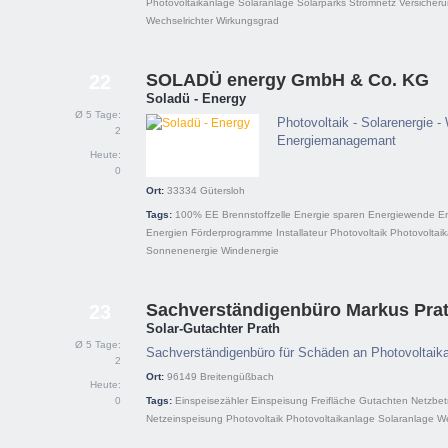
Photovoltaikanlage
Solaranlage
Solarparks
Stromnetz
Versicher
Wechselrichter
Wirkungsgrad
SOLADÜ energy GmbH & Co. KG
22
Soladü - Energy
Ø 5 Tage:
Photovoltaik - Solarenergie -
2
Energiemanagemant
Heute:
0
Ort:
33334
Gütersloh
Tags:
100% EE
Brennstoffzelle
Energie sparen
Energiewende
E
Energien
Förderprogramme
Installateur
Photovoltaik
Photovoltai
Sonnenenergie
Windenergie
Sachverständigenbüro Markus Pra
23
Solar-Gutachter Prath
Ø 5 Tage:
Sachverständigenbüro für Schäden an Photovoltaik
2
Ort:
96149
Breitengüßbach
Heute:
0
Tags:
Einspeisezähler
Einspeisung
Freifläche
Gutachten
Netzbet
Netzeinspeisung
Photovoltaik
Photovoltaikanlage
Solaranlage
We