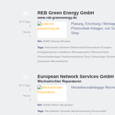
REB Green Energy GmbH
20
www.reb-greenenergy.de
Ø 5 Tage:
Planung, Errichtung / Montag
2
Photovoltaik-Anlagen, von So
Heute:
Shop
1
Ort:
06862
Dessau-Rosslau
Tags:
Akkumulator
Batterie
Elektromobil
Erneuerbare Energien
Ertragsprognose
Installateur
Montagesystem
Netzanschluss
Photovoltaikanlage
Projektentwicklung
Shop
Solaranlage
Solarm
Solarstrom
Wechselrichter
European Network Services GmbH
21
Wechselrichter Reparaturen
Ø 5 Tage:
Herstellerunabhängige Wechse
2
Heute:
2
Ort:
16540
Hohen Neuendorf
Tags:
Dienstleister
Garantie
Netzeinspeisung
Photovoltaik