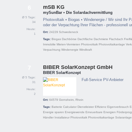
mSB KG
6
mySunBar • Die Solardachvermittlung
Ø 5 Tage:
Photovoltaik • Biogas • Windenergie / Wir sind Ihr 
34
oder der Verpachtung Ihrer Flächen - professionell 
Heute:
Ort:
24229
Schwedeneck
1
Tags:
Biogas
Dachbörse
Dachfläche
Dachmiete
Flachdach
Freifl
Immobilie
Mieten-Vermieten
Photovoltaik
Photovoltaikanlage
Verk
Verpachtung
Windenergie
Windkraft
BIBER SolarKonzept GmbH
7
BIBER SolarKonzept
Ø 5 Tage:
Full-Service PV-Anbieter
31
Heute:
2
Ort:
64579
Gernsheim, Rhein
Tags:
Batterie
Calculator
Dienstleister
Effizienz
Eigenverbrauch
E
Energie sparen
Energiewende
Erneuerbare Energien
Förderpro
Händler
Installateur
Photovoltaik
Photovoltaikanlage
Solaranlage