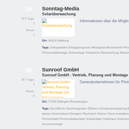
Sonntag-Media
24
Solarüberwachung
Ø 5 Tage:
Informationen über die Mögli
1
Heute:
1
Ort:
34414
Warburg
Tags:
Ertragsdaten
Ertragsprognose
Messgerät
Messtechnik
Phot
Photovoltaikanlage
Solaranlage
Solarstrom
Überwachung
Wartu
Sunroof GmbH
25
Sunroof GmbH - Vertrieb, Planung und Montage
Ø 5 Tage:
Generalunternehmen für Phot
1
Heute:
0
Ort:
72336
Balingen-Rosswangen
Tags:
Dachfläche
Dachintegration
Effizienz
Einspeisevergütung
sparen
Erneuerbare Energien
Flachdach
Grüner Strom
Installate
Photovoltaik
Photovoltaikanlage
Solaranlage
Solarhaus
Solarmo
Sonnenenergie