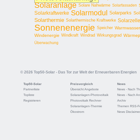
Solaranlage
Solare Nahwärme
Solarfassaden
Solarmodul
Solarkraftwerke
Solarparks
Sol
Solarthermie
Solarzell
Solarthermische Kraftwerke
Sonnenenergie
Speicher
Warmwasse
Windenergie
Windkraft
Windrad
Wirkungsgrad
Wärme
Überwachung
© 2026 Top50-Solar - Das Tor zur Welt der Erneuerbaren Energien
Top50-Solar
Preisvergleich
News
Partnerliste
Übersicht Angebote
News - Nach T
Topliste
Solaranlagen-Photovoltaik
News - Nach An
Registrieren
Photovoltaik Rechner
Archiv
Solaranlagen-Thermie
Themen RSS-F
Ökostrom
News Disclaime