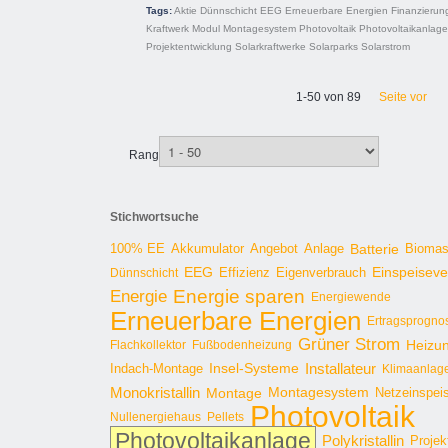
Tags:
Aktie
Dünnschicht
EEG
Erneuerbare Energien
Finanzierun
Kraftwerk
Modul
Montagesystem
Photovoltaik
Photovoltaikanlage
Projektentwicklung
Solarkraftwerke
Solarparks
Solarstrom
1-50 von 89
Seite vor
Rang
Stichwortsuche
100% EE
Angebot
Anlage
Batterie
Bioma
Akkumulator
EEG
Effizienz
Einspeisev
Dünnschicht
Eigenverbrauch
Energie sparen
Energie
Energiewende
Erneuerbare Energien
Ertragsprogno
Grüner Strom
Heizu
Flachkollektor
Fußbodenheizung
Installateur
Insel-Systeme
Indach-Montage
Klimaanlag
Monokristallin
Montage
Montagesystem
Netzeinspei
Photovoltaik
Nullenergiehaus
Pellets
Photovoltaikanlage
Polykristallin
Projek