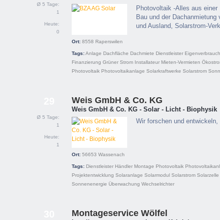
Ø 5 Tage:
Photovoltaik -Alles aus eine
1
Bau und der Dachanmietung v
Heute:
und Ausland, Solarstrom-Ver
0
Ort:
8558
Raperswilen
Tags:
Anlage
Dachfläche
Dachmiete
Dienstleister
Eigenverbrauc
Finanzierung
Grüner Strom
Installateur
Mieten-Vermieten
Ökostr
Photovoltaik
Photovoltaikanlage
Solarkraftwerke
Solarstrom
Sonn
Weis GmbH & Co. KG
29
Weis GmbH & Co. KG - Solar - Licht - Biophysik
Ø 5 Tage:
Wir forschen und entwickeln, 
1
Heute:
1
Ort:
56653
Wassenach
Tags:
Dienstleister
Händler
Montage
Photovoltaik
Photovoltaikan
Projektentwicklung
Solaranlage
Solarmodul
Solarstrom
Solarzelle
Sonnenenergie
Überwachung
Wechselrichter
Montageservice Wölfel
30