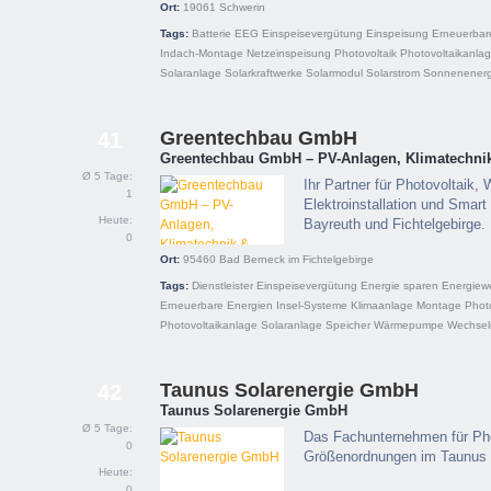
Ort:
19061
Schwerin
Tags:
Batterie
EEG
Einspeisevergütung
Einspeisung
Erneuerbar
Indach-Montage
Netzeinspeisung
Photovoltaik
Photovoltaikanla
Solaranlage
Solarkraftwerke
Solarmodul
Solarstrom
Sonnenenerg
Greentechbau GmbH
41
Greentechbau GmbH – PV-Anlagen, Klimatechni
Ø 5 Tage:
Ihr Partner für Photovoltaik
1
Elektroinstallation und Smar
Heute:
Bayreuth und Fichtelgebirge.
0
Ort:
95460
Bad Berneck im Fichtelgebirge
Tags:
Dienstleister
Einspeisevergütung
Energie sparen
Energiew
Erneuerbare Energien
Insel-Systeme
Klimaanlage
Montage
Photo
Photovoltaikanlage
Solaranlage
Speicher
Wärmepumpe
Wechselr
Taunus Solarenergie GmbH
42
Taunus Solarenergie GmbH
Ø 5 Tage:
Das Fachunternehmen für Pho
0
Größenordnungen im Taunus 
Heute:
0