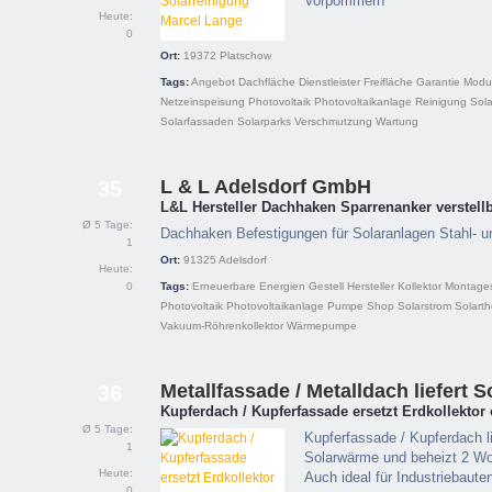
Vorpommern
Heute:
0
Ort:
19372
Platschow
Tags:
Angebot
Dachfläche
Dienstleister
Freifläche
Garantie
Modu
Netzeinspeisung
Photovoltaik
Photovoltaikanlage
Reinigung
Sol
Solarfassaden
Solarparks
Verschmutzung
Wartung
L & L Adelsdorf GmbH
35
L&L Hersteller Dachhaken Sparrenanker verstell
Ø 5 Tage:
Dachhaken Befestigungen für Solaranlagen Stahl- u
1
Ort:
91325
Adelsdorf
Heute:
0
Tags:
Erneuerbare Energien
Gestell
Hersteller
Kollektor
Montage
Photovoltaik
Photovoltaikanlage
Pumpe
Shop
Solarstrom
Solarth
Vakuum-Röhrenkollektor
Wärmepumpe
Metallfassade / Metalldach liefert S
36
Kupferdach / Kupferfassade ersetzt Erdkollektor
Ø 5 Tage:
Kupferfassade / Kupferdach l
1
Solarwärme und beheizt 2 Wo
Heute:
Auch ideal für Industriebaute
0