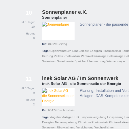
Sonnenplaner e.K.
10
Sonnenplaner
Ø 5 Tage:
Sonnenplaner - die passende
10
Heute:
9
Ort:
04229
Leipzig
Tags:
Eigenverbrauch
Erneuerbare Energien
Flachkollektor
Förd
Heizung
Pellets
Photovoltaik
Photovoltaikanlage
Solaranlage
Sol
Solarstrom
Solarthermie
Speicher
Überwachung
Wärmepumpe
inek Solar AG / Im Sonnenwerk
11
inek Solar AG - die Sonnenseite der Energie
Ø 5 Tage:
Planung, Installation und Ver
9
Anlagen. DAS Kompetenzzent
Heute:
2
Ort:
65474
Bischofsheim
Tags:
Angebot
Anlage
EEG
Einspeisevergütung
Einspeisung
Ern
Energien
Netzeinspeisung
Ökostrom
Photovoltaik
Photovoltaikan
Solarstrom
Überwachung
Versicherung
Wechselrichter