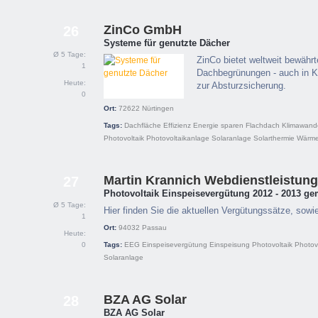
ZinCo GmbH
26
Systeme für genutzte Dächer
Ø 5 Tage:
ZinCo bietet weltweit bewährt
1
Dachbegrünungen - auch in K
Heute:
zur Absturzsicherung.
0
Ort:
72622
Nürtingen
Tags:
Dachfläche
Effizienz
Energie sparen
Flachdach
Klimawand
Photovoltaik
Photovoltaikanlage
Solaranlage
Solarthermie
Wärm
Martin Krannich Webdienstleistun
27
Photovoltaik Einspeisevergütung 2012 - 2013 
Ø 5 Tage:
Hier finden Sie die aktuellen Vergütungssätze, sowie
1
Ort:
94032
Passau
Heute:
0
Tags:
EEG
Einspeisevergütung
Einspeisung
Photovoltaik
Photov
Solaranlage
BZA AG Solar
28
BZA AG Solar