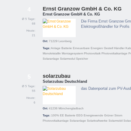
Ernst Granzow GmbH & Co. KG
4
Ernst Granzow GmbH & Co. KG
Ø 5 Tage:
Die Firma Ernst Granzow Gm
68
Elektrogroßhändler für Profis
Heute:
21
Ort:
71229
Leonberg
Tags:
Anlage
Batterie
Erneuerbare Energien
Gestell
Händler
Kab
Monokristallin
Montagesystem
Photovoltaik
Photovoltaikanlage
Po
Solaranlage
Solarmodul
Speicher
solarzubau
5
Solarzubau Deutschland
Ø 5 Tage:
das Datenportal zum PV-Ausb
55
Heute:
6
Ort:
41236
Mönchengladbach
Tags:
100% EE
Batterie
EEG
Energiewende
Grüner Strom
Photovoltaikanlage
Solaranlage
Solarkraftwerke
Solarmobil
Solar