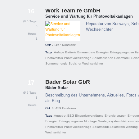
Work Team re GmbH
16
Service und Wartung für Photovoltaikanlagen
Ø 5 Tage:
Reparatur von Sunways, Sch
5
Wechselrichter
Heute:
1
Ort:
78467
Konstanz
Tags:
Anlage
Batterie
Erneuerbare Energien
Ertragsprognose
Hy
Photovoltaik
Photovoltaikanlage
Solarfassaden
Solarmodul
Solar
Sonnenenergie
Speicher
Wechselrichter
Bäder Solar GbR
17
Bäder Solar
Ø 5 Tage:
Beschreibung des Unternehmens, Aktuelles, Fotos 
3
als Blog
Heute:
Ort:
46439
Dinslaken
0
Tags:
Angebot
EEG
Einspeisevergütung
Energie sparen
Erneuer
Energien
Ertragsprognose
Montage
Montagesystem
Netzeinspei
Photovoltaik
Photovoltaikanlage
Solarmodul
Solarstrom
Wartung
Wechselrichter