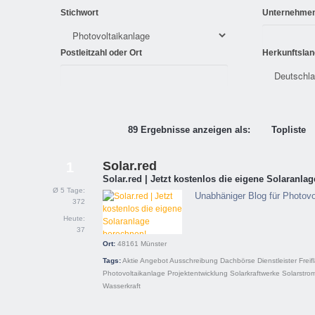
Stichwort
Unternehme
Postleitzahl oder Ort
Herkunftslan
89 Ergebnisse anzeigen als:
Topliste
Solar.red
1
Solar.red | Jetzt kostenlos die eigene Solaranla
Ø 5 Tage:
Unabhäniger Blog für Photovo
372
Heute:
37
Ort:
48161
Münster
Tags:
Aktie
Angebot
Ausschreibung
Dachbörse
Dienstleister
Freif
Photovoltaikanlage
Projektentwicklung
Solarkraftwerke
Solarstro
Wasserkraft