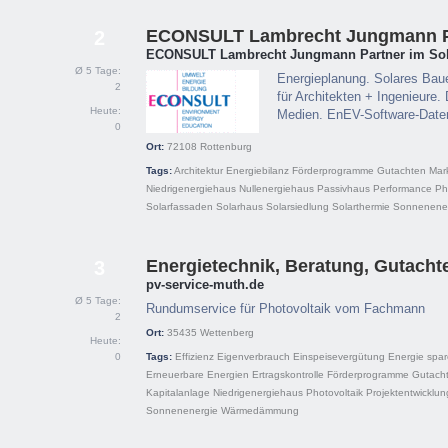
ECONSULT Lambrecht Jungmann P
2
ECONSULT Lambrecht Jungmann Partner im Sola
Ø 5 Tage:
Energieplanung. Solares Ba
2
für Architekten + Ingenieure
Heute:
Medien. EnEV-Software-Date
0
Ort:
72108
Rottenburg
Tags:
Architektur
Energiebilanz
Förderprogramme
Gutachten
Mar
Niedrigenergiehaus
Nullenergiehaus
Passivhaus
Performance
Ph
Solarfassaden
Solarhaus
Solarsiedlung
Solarthermie
Sonnenene
Energietechnik, Beratung, Gutacht
3
pv-service-muth.de
Ø 5 Tage:
Rundumservice für Photovoltaik vom Fachmann
2
Ort:
35435
Wettenberg
Heute:
0
Tags:
Effizienz
Eigenverbrauch
Einspeisevergütung
Energie spa
Erneuerbare Energien
Ertragskontrolle
Förderprogramme
Gutach
Kapitalanlage
Niedrigenergiehaus
Photovoltaik
Projektentwicklun
Sonnenenergie
Wärmedämmung