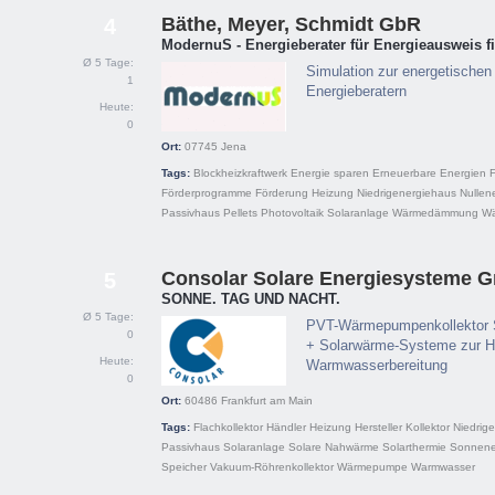
Bäthe, Meyer, Schmidt GbR
4
ModernuS - Energieberater für Energieausweis f
Ø 5 Tage:
Simulation zur energetischen
1
Energieberatern
Heute:
0
Ort:
07745
Jena
Tags:
Blockheizkraftwerk
Energie sparen
Erneuerbare Energien
F
Förderprogramme
Förderung
Heizung
Niedrigenergiehaus
Nullen
Passivhaus
Pellets
Photovoltaik
Solaranlage
Wärmedämmung
W
Consolar Solare Energiesysteme 
5
SONNE. TAG UND NACHT.
Ø 5 Tage:
PVT-Wärmepumpenkollektor
0
+ Solarwärme-Systeme zur H
Heute:
Warmwasserbereitung
0
Ort:
60486
Frankfurt am Main
Tags:
Flachkollektor
Händler
Heizung
Hersteller
Kollektor
Niedrig
Passivhaus
Solaranlage
Solare Nahwärme
Solarthermie
Sonnene
Speicher
Vakuum-Röhrenkollektor
Wärmepumpe
Warmwasser