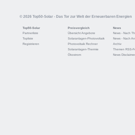
© 2026 Top50-Solar - Das Tor zur Welt der Erneuerbaren Energien
Top50-Solar
Preisvergleich
News
Partnerliste
Übersicht Angebote
News - Nach T
Topliste
Solaranlagen-Photovoltaik
News - Nach An
Registrieren
Photovoltaik Rechner
Archiv
Solaranlagen-Thermie
Themen RSS-F
Ökostrom
News Disclaime