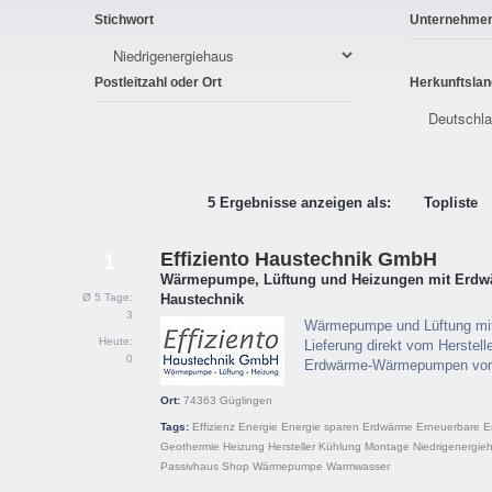
Stichwort
Unternehme
Postleitzahl oder Ort
Herkunftslan
5 Ergebnisse anzeigen als:
Topliste
Effiziento Haustechnik GmbH
1
Wärmepumpe, Lüftung und Heizungen mit Erdwä
Ø 5 Tage:
Haustechnik
3
Wärmepumpe und Lüftung mi
Heute:
Lieferung direkt vom Herstelle
0
Erdwärme-Wärmepumpen von 
Ort:
74363
Güglingen
Tags:
Effizienz
Energie
Energie sparen
Erdwärme
Erneuerbare E
Geothermie
Heizung
Hersteller
Kühlung
Montage
Niedrigenergie
Passivhaus
Shop
Wärmepumpe
Warmwasser