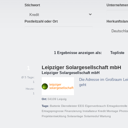
Stichwort
Unternehme
Postleitzahl oder Ort
Herkunftslan
1 Ergebnisse anzeigen als:
Topliste
Leipziger Solargesellschaft mbH
1
Leipziger Solargesellschaft mbH
Ø 5 Tage:
Die Adresse im Großraum Lei
1
geht
Heute:
1
Ort:
04109
Leipzig
Tags:
Batterie
Dienstleister
EEG
Eigenverbrauch
Ertragskontrolle
Ertragsprognose
Finanzierung
Installateur
Kredit
Montage
Photov
Projektentwicklung
Solaranlage
Solarmodul
Wartung