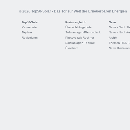
© 2026 Top50-Solar - Das Tor zur Welt der Erneuerbaren Energien
Top50-Solar
Preisvergleich
News
Partnerliste
Übersicht Angebote
News - Nach T
Topliste
Solaranlagen-Photovoltaik
News - Nach An
Registrieren
Photovoltaik Rechner
Archiv
Solaranlagen-Thermie
Themen RSS-F
Ökostrom
News Disclaime