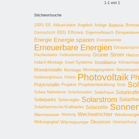
1-1 von 1
Stichwortsuche
100% EE
Angebot
Anlage
Batterie
Bioma
Akkumulator
EEG
Effizienz
Einspeisev
Dünnschicht
Eigenverbrauch
Energie sparen
Energie
Energiewende
Erneuerbare Energien
Ertragsprogno
Grüner Strom
Heizu
Flachkollektor
Fußbodenheizung
Installateur
Insel-Systeme
Indach-Montage
Klimaanlag
Monokristallin
Montage
Montagesystem
Netzeinspei
Photovoltaik
Ph
Nullenergiehaus
Pellets
Sol
Polykristallin
Projekte
Projektentwicklung
Shop
Solarkraft
Solare Nahwärme
Solarhaus
Solarfassaden
Solarstrom
Solarthe
Solarparks
Solarregler
Sonnen
Solarzelle
Solarthermische Kraftwerke
Wechselrichter
Warmwasser
Windenergi
Wartung
Ökostrom
Wirkungsgrad
Wärmepumpe
Überwachung