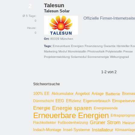
Talesun
2
Talesun Solar
Ø 5 Tage:
Offizielle Firmen-Internetsei
0
Heute:
0
Ort:
80339
München
Tags:
Erneuerbare Energien
Finanzierung
Garantie
Hersteller
Ko
Marketing
Modul
Monokristallin
Photovoltaik
Polykristallin
Presse
Projektentwicklung
Solarmodul
Sonnenenergie
Wirkungsgrad
1-2 von 2
Stichwortsuche
100% EE
Angebot
Anlage
Batterie
Bioma
Akkumulator
EEG
Effizienz
Einspeisev
Dünnschicht
Eigenverbrauch
Energie sparen
Energie
Energiewende
Erneuerbare Energien
Ertragsprogno
Grüner Strom
Heizu
Flachkollektor
Fußbodenheizung
Installateur
Insel-Systeme
Indach-Montage
Klimaanlag