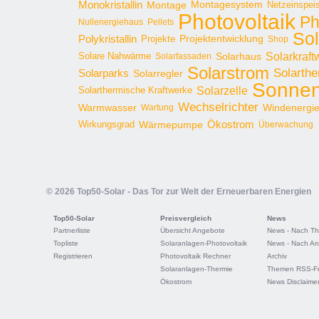
Monokristallin
Montage
Montagesystem
Netzeinspei
Photovoltaik
Ph
Nullenergiehaus
Pellets
Sol
Polykristallin
Projekte
Projektentwicklung
Shop
Solarkraft
Solare Nahwärme
Solarhaus
Solarfassaden
Solarstrom
Solarthe
Solarparks
Solarregler
Sonnen
Solarzelle
Solarthermische Kraftwerke
Wechselrichter
Warmwasser
Windenergi
Wartung
Ökostrom
Wirkungsgrad
Wärmepumpe
Überwachung
© 2026 Top50-Solar - Das Tor zur Welt der Erneuerbaren Energien
Top50-Solar
Preisvergleich
News
Partnerliste
Übersicht Angebote
News - Nach T
Topliste
Solaranlagen-Photovoltaik
News - Nach An
Registrieren
Photovoltaik Rechner
Archiv
Solaranlagen-Thermie
Themen RSS-F
Ökostrom
News Disclaime