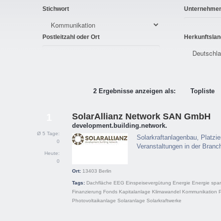
Stichwort
Unternehme
Postleitzahl oder Ort
Herkunftslan
2 Ergebnisse anzeigen als:
Topliste
SolarAllianz Network SAN GmbH
1
development.building.network.
Ø 5 Tage:
Solarkraftanlagenbau, Platz
0
Veranstaltungen in der Branc
Heute:
0
Ort:
13403
Berlin
Tags:
Dachfläche
EEG
Einspeisevergütung
Energie
Energie spa
Finanzierung
Fonds
Kapitalanlage
Klimawandel
Kommunikation
P
Photovoltaikanlage
Solaranlage
Solarkraftwerke