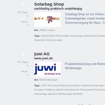
Solarbag Shop
2
nachhaltig praktisch unabhängig
Ø 5 Tage:
Solarbag-Shop ist ein Online
0
Solarladegeräte sowie Insela
Heute:
Stromversorgung für Haus, Ga
0
Ort:
16835
Lindow
Tags:
Hybrid
Modul
Photovoltaik
Solaranlage
Solarmodul
Solarst
Solarzelle
Sonnenenergie
juwi AG
3
www.juwi.de
Ø 5 Tage:
Projektentwicklung und Betrie
0
Windenergie
Heute:
0
Ort:
55286
Wörrstadt
Tags:
100% EE
Ausschreibung
Dachfläche
Elektromobil
Energie
Energien
Freifläche
Hybrid
Insel-Systeme
Photovoltaik
Photovolt
Solaranlage
Speicher
Windenergie
Windkraft