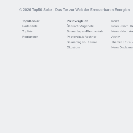
© 2026 Top50-Solar - Das Tor zur Welt der Erneuerbaren Energien
Top50-Solar
Preisvergleich
News
Partnerliste
Übersicht Angebote
News - Nach T
Topliste
Solaranlagen-Photovoltaik
News - Nach An
Registrieren
Photovoltaik Rechner
Archiv
Solaranlagen-Thermie
Themen RSS-F
Ökostrom
News Disclaime