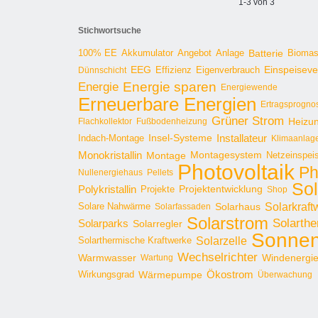
1-3 von 3
Stichwortsuche
100% EE
Angebot
Anlage
Batterie
Bioma
Akkumulator
EEG
Effizienz
Einspeisev
Dünnschicht
Eigenverbrauch
Energie sparen
Energie
Energiewende
Erneuerbare Energien
Ertragsprogno
Grüner Strom
Heizu
Flachkollektor
Fußbodenheizung
Installateur
Insel-Systeme
Indach-Montage
Klimaanlag
Monokristallin
Montage
Montagesystem
Netzeinspei
Photovoltaik
Ph
Nullenergiehaus
Pellets
Sol
Polykristallin
Projekte
Projektentwicklung
Shop
Solarkraft
Solare Nahwärme
Solarhaus
Solarfassaden
Solarstrom
Solarthe
Solarparks
Solarregler
Sonnen
Solarzelle
Solarthermische Kraftwerke
Wechselrichter
Warmwasser
Windenergi
Wartung
Ökostrom
Wirkungsgrad
Wärmepumpe
Überwachung