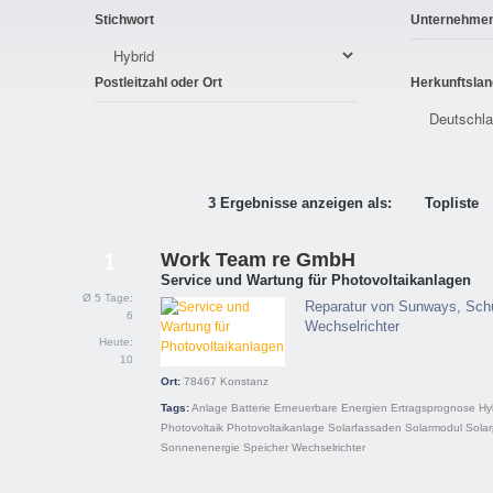
Stichwort
Unternehme
Postleitzahl oder Ort
Herkunftslan
3 Ergebnisse anzeigen als:
Topliste
Work Team re GmbH
1
Service und Wartung für Photovoltaikanlagen
Ø 5 Tage:
Reparatur von Sunways, Sch
6
Wechselrichter
Heute:
10
Ort:
78467
Konstanz
Tags:
Anlage
Batterie
Erneuerbare Energien
Ertragsprognose
Hy
Photovoltaik
Photovoltaikanlage
Solarfassaden
Solarmodul
Solar
Sonnenenergie
Speicher
Wechselrichter