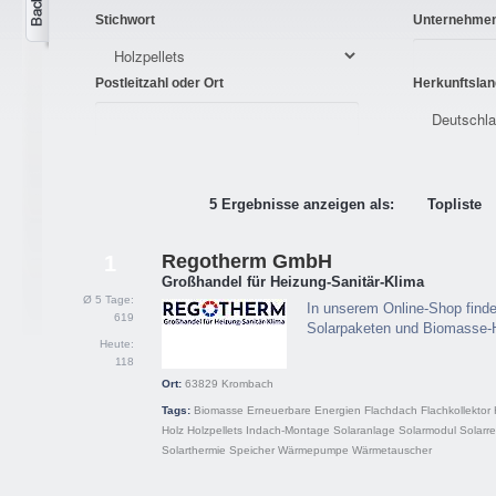
Stichwort
Unternehme
Postleitzahl oder Ort
Herkunftslan
5 Ergebnisse anzeigen als:
Topliste
Regotherm GmbH
1
Großhandel für Heizung-Sanitär-Klima
Ø 5 Tage:
In unserem Online-Shop find
619
Solarpaketen und Biomasse-
Heute:
118
Ort:
63829
Krombach
Tags:
Biomasse
Erneuerbare Energien
Flachdach
Flachkollektor
Holz
Holzpellets
Indach-Montage
Solaranlage
Solarmodul
Solarre
Solarthermie
Speicher
Wärmepumpe
Wärmetauscher