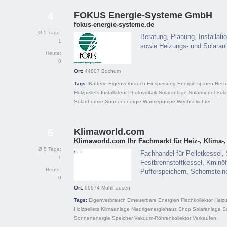
FOKUS Energie-Systeme GmbH
4
fokus-energie-systeme.de
Ø 5 Tage:
Beratung, Planung, Installat
1
sowie Heizungs- und Solara
Heute:
0
Ort:
44807
Bochum
Tags:
Batterie
Eigenverbrauch
Einspeisung
Energie sparen
Heiz
Holzpellets
Installateur
Photovoltaik
Solaranlage
Solarmodul
Sola
Solarthermie
Sonnenenergie
Wärmepumpe
Wechselrichter
Klimaworld.com
5
Klimaworld.com Ihr Fachmarkt für Heiz-, Klima-
Ø 5 Tage:
Fachhandel für Pelletkessel, 
1
Festbrennstoffkessel, Kminö
Heute:
Pufferspeichern, Schornstei
0
Ort:
99974
Mühlhausen
Tags:
Eigenverbrauch
Erneuerbare Energien
Flachkollektor
Heiz
Holzpellets
Klimaanlage
Niedrigenergiehaus
Shop
Solaranlage
S
Sonnenenergie
Speicher
Vakuum-Röhrenkollektor
Verkaufen