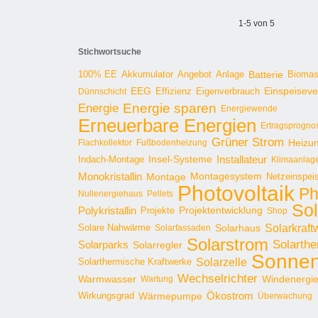
1-5 von 5
Stichwortsuche
100% EE
Angebot
Anlage
Batterie
Bioma
Akkumulator
EEG
Effizienz
Einspeisev
Dünnschicht
Eigenverbrauch
Energie sparen
Energie
Energiewende
Erneuerbare Energien
Ertragsprogno
Grüner Strom
Heizu
Flachkollektor
Fußbodenheizung
Installateur
Insel-Systeme
Indach-Montage
Klimaanlag
Monokristallin
Montage
Montagesystem
Netzeinspei
Photovoltaik
Ph
Nullenergiehaus
Pellets
Sol
Polykristallin
Projekte
Projektentwicklung
Shop
Solarkraft
Solare Nahwärme
Solarhaus
Solarfassaden
Solarstrom
Solarthe
Solarparks
Solarregler
Sonnen
Solarzelle
Solarthermische Kraftwerke
Wechselrichter
Warmwasser
Windenergi
Wartung
Ökostrom
Wirkungsgrad
Wärmepumpe
Überwachung