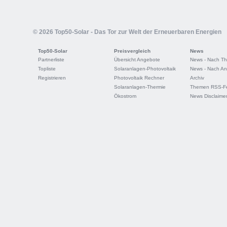
© 2026 Top50-Solar - Das Tor zur Welt der Erneuerbaren Energien
Top50-Solar
Preisvergleich
News
Partnerliste
Übersicht Angebote
News - Nach T
Topliste
Solaranlagen-Photovoltaik
News - Nach An
Registrieren
Photovoltaik Rechner
Archiv
Solaranlagen-Thermie
Themen RSS-F
Ökostrom
News Disclaime