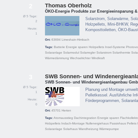
Thomas Oberholz
2
ÖKO-Energie Produkte zur Energieeinsparung &
Ø 5 Tage:
Solarstrom, Solarwärme, Sola
2
Holzpellets, Mini-BHKW, Re
Heute:
Komposttoiletten, ÖKO-Bau
1
Ort:
63694
Limeshain-Himbach
Tags:
Batterie
Energie sparen
Holzpellets
Insel-Systeme
Photovol
Solaranlage
Solarmodul
Solarregler
Solarstrom
Solarthermie
Sola
Wärmedämmung
Wechselrichter
Windkraft
SWB Sonnen- und Windenergiean
3
SWB Sonnen- und Windenergieanlagenbau Gm
Ø 5 Tage:
Planung und Montage umweltf
1
Pelletkessel. Ausführliche In
Heute:
Förderprogrammen, Solaranla
0
Ort:
45701
Herten
Tags:
Atomausstieg
Dachintegration
Energie sparen
Flachkollekt
Holzpellets
Indach-Montage
Nullenergiehaus
Passivhaus
Pellets
Solaranlage
Solarhaus
Wandheizung
Wärmepumpe