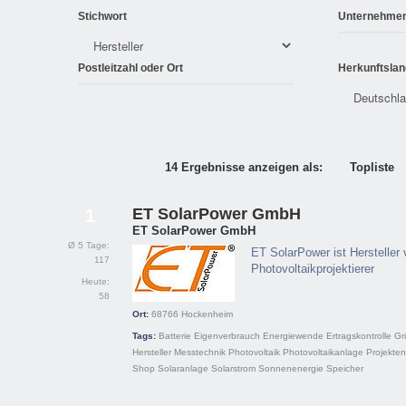
Stichwort
Unternehme
Postleitzahl oder Ort
Herkunftslan
14 Ergebnisse anzeigen als:
Topliste
ET SolarPower GmbH
1
ET SolarPower GmbH
Ø 5 Tage:
ET SolarPower ist Hersteller
117
Photovoltaikprojektierer
Heute:
58
Ort:
68766
Hockenheim
Tags:
Batterie
Eigenverbrauch
Energiewende
Ertragskontrolle
Gr
Hersteller
Messtechnik
Photovoltaik
Photovoltaikanlage
Projekten
Shop
Solaranlage
Solarstrom
Sonnenenergie
Speicher