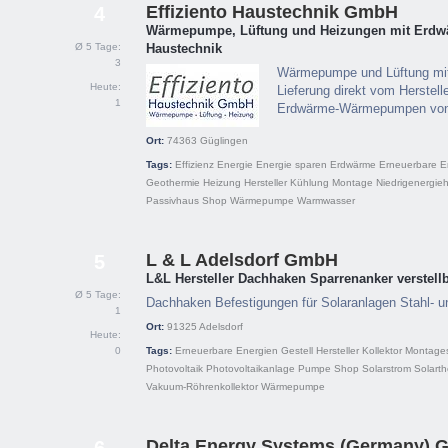
Effiziento Haustechnik GmbH
4
Wärmepumpe, Lüftung und Heizungen mit Erdwä
Ø 5 Tage:
Haustechnik
3
Wärmepumpe und Lüftung mi
Heute:
Lieferung direkt vom Herstelle
1
Erdwärme-Wärmepumpen von 
Ort:
74363
Güglingen
Tags:
Effizienz
Energie
Energie sparen
Erdwärme
Erneuerbare E
Geothermie
Heizung
Hersteller
Kühlung
Montage
Niedrigenergie
Passivhaus
Shop
Wärmepumpe
Warmwasser
L & L Adelsdorf GmbH
5
L&L Hersteller Dachhaken Sparrenanker verstell
Ø 5 Tage:
Dachhaken Befestigungen für Solaranlagen Stahl- u
1
Ort:
91325
Adelsdorf
Heute:
0
Tags:
Erneuerbare Energien
Gestell
Hersteller
Kollektor
Montage
Photovoltaik
Photovoltaikanlage
Pumpe
Shop
Solarstrom
Solarth
Vakuum-Röhrenkollektor
Wärmepumpe
Delta Energy Systems (Germany)