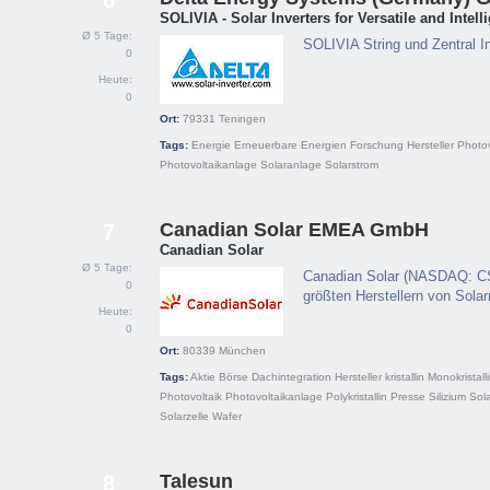
6
SOLIVIA - Solar Inverters for Versatile and Intell
Ø 5 Tage:
SOLIVIA String und Zentral In
0
Heute:
0
Ort:
79331
Teningen
Tags:
Energie
Erneuerbare Energien
Forschung
Hersteller
Photov
Photovoltaikanlage
Solaranlage
Solarstrom
Canadian Solar EMEA GmbH
7
Canadian Solar
Ø 5 Tage:
Canadian Solar (NASDAQ: CSI
0
größten Herstellern von Sola
Heute:
0
Ort:
80339
München
Tags:
Aktie
Börse
Dachintegration
Hersteller
kristallin
Monokristall
Photovoltaik
Photovoltaikanlage
Polykristallin
Presse
Silizium
Sol
Solarzelle
Wafer
Talesun
8