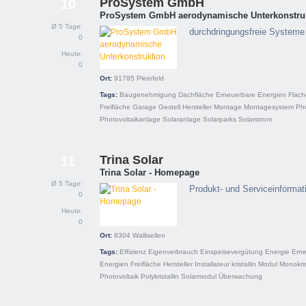
ProSystem GmbH
10
ProSystem GmbH aerodynamische Unterkonstru
Ø 5 Tage:
durchdringungsfreie Systeme 
0
Heute:
0
Ort:
91785
Pleinfeld
Tags:
Baugenehmigung
Dachfläche
Erneuerbare Energien
Flac
Freifläche
Garage
Gestell
Hersteller
Montage
Montagesystem
Pho
Photovoltaikanlage
Solaranlage
Solarparks
Solarstrom
Trina Solar
11
Trina Solar - Homepage
Ø 5 Tage:
Produkt- und Serviceinformat
0
Heute:
0
Ort:
8304
Wallisellen
Tags:
Effizienz
Eigenverbrauch
Einspeisevergütung
Energie
Ern
Energien
Freifläche
Hersteller
Installateur
kristallin
Modul
Monokris
Photovoltaik
Polykristallin
Solarmodul
Überwachung