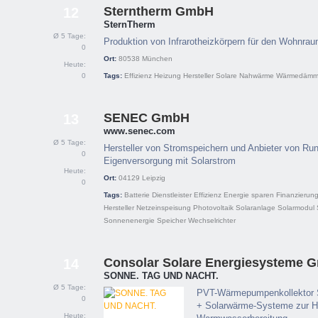
Sterntherm GmbH
12
SternTherm
Ø 5 Tage:
Produktion von Infrarotheizkörpern für den Wohnra
0
Ort:
80538
München
Heute:
0
Tags:
Effizienz
Heizung
Hersteller
Solare Nahwärme
Wärmedämm
SENEC GmbH
13
www.senec.com
Ø 5 Tage:
Hersteller von Stromspeichern und Anbieter von Ru
0
Eigenversorgung mit Solarstrom
Heute:
Ort:
04129
Leipzig
0
Tags:
Batterie
Dienstleister
Effizienz
Energie sparen
Finanzierun
Hersteller
Netzeinspeisung
Photovoltaik
Solaranlage
Solarmodul
Sonnenenergie
Speicher
Wechselrichter
Consolar Solare Energiesysteme 
14
SONNE. TAG UND NACHT.
Ø 5 Tage:
PVT-Wärmepumpenkollektor
0
+ Solarwärme-Systeme zur H
Heute: