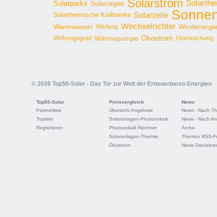
Solarstrom
Solarthe
Solarparks
Solarregler
Sonnen
Solarzelle
Solarthermische Kraftwerke
Wechselrichter
Warmwasser
Windenergi
Wartung
Ökostrom
Wirkungsgrad
Wärmepumpe
Überwachung
© 2026 Top50-Solar - Das Tor zur Welt der Erneuerbaren Energien
Top50-Solar
Preisvergleich
News
Partnerliste
Übersicht Angebote
News - Nach T
Topliste
Solaranlagen-Photovoltaik
News - Nach An
Registrieren
Photovoltaik Rechner
Archiv
Solaranlagen-Thermie
Themen RSS-F
Ökostrom
News Disclaime