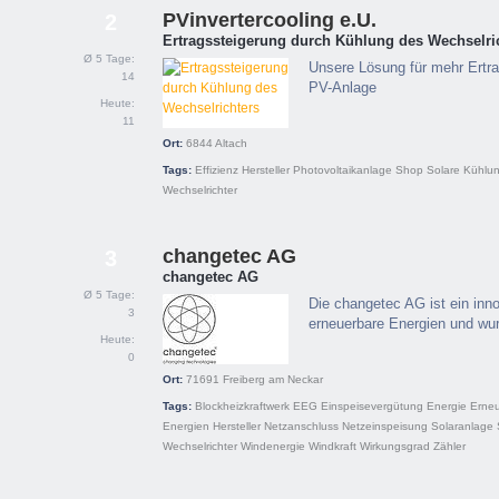
PVinvertercooling e.U.
2
Ertragssteigerung durch Kühlung des Wechselri
Ø 5 Tage:
Unsere Lösung für mehr Ertra
14
PV-Anlage
Heute:
11
Ort:
6844
Altach
Tags:
Effizienz
Hersteller
Photovoltaikanlage
Shop
Solare Kühlu
Wechselrichter
changetec AG
3
changetec AG
Ø 5 Tage:
Die changetec AG ist ein in
3
erneuerbare Energien und wu
Heute:
0
Ort:
71691
Freiberg am Neckar
Tags:
Blockheizkraftwerk
EEG
Einspeisevergütung
Energie
Erne
Energien
Hersteller
Netzanschluss
Netzeinspeisung
Solaranlage
Wechselrichter
Windenergie
Windkraft
Wirkungsgrad
Zähler