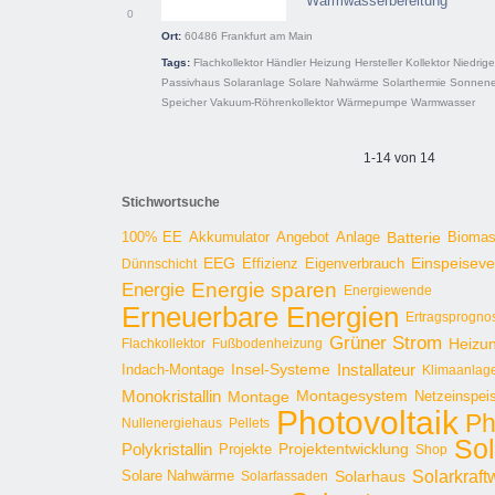
Warmwasserbereitung
0
Ort:
60486
Frankfurt am Main
Tags:
Flachkollektor
Händler
Heizung
Hersteller
Kollektor
Niedrig
Passivhaus
Solaranlage
Solare Nahwärme
Solarthermie
Sonnene
Speicher
Vakuum-Röhrenkollektor
Wärmepumpe
Warmwasser
1-14 von 14
Stichwortsuche
100% EE
Angebot
Anlage
Batterie
Bioma
Akkumulator
EEG
Effizienz
Einspeisev
Dünnschicht
Eigenverbrauch
Energie sparen
Energie
Energiewende
Erneuerbare Energien
Ertragsprogno
Grüner Strom
Heizu
Flachkollektor
Fußbodenheizung
Installateur
Insel-Systeme
Indach-Montage
Klimaanlag
Monokristallin
Montage
Montagesystem
Netzeinspei
Photovoltaik
Ph
Nullenergiehaus
Pellets
Sol
Polykristallin
Projekte
Projektentwicklung
Shop
Solarkraft
Solare Nahwärme
Solarhaus
Solarfassaden