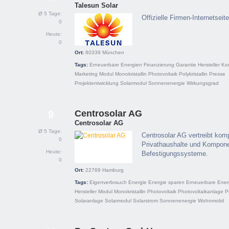
Talesun Solar
Ø 5 Tage:
Offizielle Firmen-Internetsei
0
Heute:
0
Ort:
80339
München
Tags:
Erneuerbare Energien
Finanzierung
Garantie
Hersteller
Ko
Marketing
Modul
Monokristallin
Photovoltaik
Polykristallin
Presse
Projektentwicklung
Solarmodul
Sonnenenergie
Wirkungsgrad
Centrosolar AG
9
Centrosolar AG
Ø 5 Tage:
Centrosolar AG vertreibt komp
0
Privathaushalte und Kompone
Heute:
Befestigungssysteme.
0
Ort:
22769
Hamburg
Tags:
Eigenverbrauch
Energie
Energie sparen
Erneuerbare Ener
Hersteller
Modul
Monokristallin
Photovoltaik
Photovoltaikanlage
Po
Solaranlage
Solarmodul
Solarstrom
Sonnenenergie
Wohnmobil