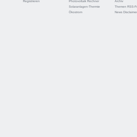
Registrieren
Photovoltaik Rechner
Archiv
Solaranlagen-Thermie
Themen RSS-F
Ökostrom
News Disclaime