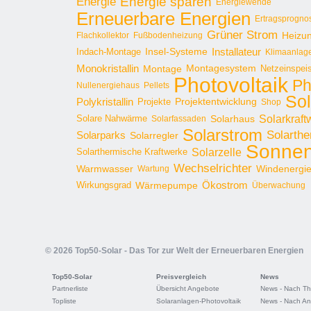
Energie sparen
Energie
Energiewende
Erneuerbare Energien
Ertragsprogno
Grüner Strom
Heizu
Flachkollektor
Fußbodenheizung
Installateur
Insel-Systeme
Indach-Montage
Klimaanlag
Monokristallin
Montage
Montagesystem
Netzeinspei
Photovoltaik
Ph
Nullenergiehaus
Pellets
Sol
Polykristallin
Projekte
Projektentwicklung
Shop
Solarkraft
Solare Nahwärme
Solarhaus
Solarfassaden
Solarstrom
Solarthe
Solarparks
Solarregler
Sonnen
Solarzelle
Solarthermische Kraftwerke
Wechselrichter
Warmwasser
Windenergi
Wartung
Ökostrom
Wirkungsgrad
Wärmepumpe
Überwachung
© 2026 Top50-Solar - Das Tor zur Welt der Erneuerbaren Energien
Top50-Solar
Preisvergleich
News
Partnerliste
Übersicht Angebote
News - Nach T
Topliste
Solaranlagen-Photovoltaik
News - Nach An