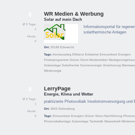
WR Medien & Werbung
8
Solar auf mein Dach
Ø 5 Tage:
Informationsportal für regene
1
solarthermische Anlagen
Heute:
0
Ort:
26188
Edewecht
Tags:
Atomausstieg
Effizienz
Erdwärme
Erneuerbare Energien
Förderprogramme
Grüner Strom
Netzbetreiber
Niedrigenergiehau
Solaranlage
Solarthermie
Sonnenenergie
Versicherung
Warmwas
Windenergie
LerryPage
9
Energie, Klima und Wetter
Ø 5 Tage:
praktizierte Photovoltaik Inselstromversorgung und E
1
Ort:
3843
Dobersberg
Heute:
0
Tags:
Erneuerbare Energien
Grüner Strom
Nachführung
Photovol
Photovoltaikanlage
Solaranlage
Tankstelle
Wasserkraft
Windener