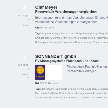
Olaf Meyer
4
Photovoltaik Versicherungen vergleichen
Ø 5 Tage:
Informationen rund um die Versicherungen für eine 
3
verschiedene Versicherungen zu vergleichen
Heute:
Ort:
07745
Jena
0
Tags:
Angebot
Anlage
Brandschutz
Einspeisevergütung
Einspei
Ertragsdaten
Garantie
Grüner Strom
Netzeinspeisung
Photovolta
Solaranlage
Solarmodul
Solarstrom
Sonnenenergie
Versicherung
SONNENZEIT gmbh
5
PV-Montagesysteme Flachdach und Indach
Ø 5 Tage:
Photovoltaik-Fachgroßhandel 
3
Photovoltaik-Anlagen
Heute:
0
Ort:
33397
Rietberg
Tags:
Dachfläche
Dachmiete
Energiewende
Erneuerbare Energi
Flachdach
Freifläche
Grüner Strom
Montagesystem
Photovoltaik
Solarmodul
Solarstrom
Sonnenenergie
Tankstelle
Wechselrichter