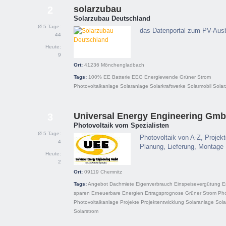
solarzubau
2
Solarzubau Deutschland
Ø 5 Tage:
das Datenportal zum PV-Ausb
44
Heute:
9
Ort:
41236
Mönchengladbach
Tags:
100% EE
Batterie
EEG
Energiewende
Grüner Strom
Photovoltaikanlage
Solaranlage
Solarkraftwerke
Solarmobil
Solar
Universal Energy Engineering Gm
3
Photovoltaik vom Spezialisten
Ø 5 Tage:
Photovoltaik von A-Z, Projek
4
Planung, Lieferung, Montage
Heute:
2
Ort:
09119
Chemnitz
Tags:
Angebot
Dachmiete
Eigenverbrauch
Einspeisevergütung
E
sparen
Erneuerbare Energien
Ertragsprognose
Grüner Strom
Pho
Photovoltaikanlage
Projekte
Projektentwicklung
Solaranlage
Sola
Solarstrom