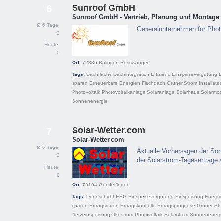
Sunroof GmbH
6
Sunroof GmbH - Vertrieb, Planung und Montage
Ø 5 Tage:
Generalunternehmen für Phot
2
Heute:
0
Ort:
72336
Balingen-Rosswangen
Tags:
Dachfläche
Dachintegration
Effizienz
Einspeisevergütung
sparen
Erneuerbare Energien
Flachdach
Grüner Strom
Installate
Photovoltaik
Photovoltaikanlage
Solaranlage
Solarhaus
Solarmo
Sonnenenergie
Solar-Wetter.com
7
Solar-Wetter.com
Ø 5 Tage:
Aktuelle Vorhersagen der So
2
der Solarstrom-Tageserträge
Heute:
0
Ort:
79194
Gundelfingen
Tags:
Dünnschicht
EEG
Einspeisevergütung
Einspeisung
Energi
sparen
Ertragsdaten
Ertragskontrolle
Ertragsprognose
Grüner St
Netzeinspeisung
Ökostrom
Photovoltaik
Solarstrom
Sonnenenerg