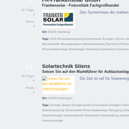
FR-Frankensolar GmbH
12
Frankensolar - Fotovoltaik Fachgroßhandel
Ø 5 Tage:
Das Systemhaus der starken
0
Heute:
0
Ort:
90431
Nürnberg
Tags:
EEG
Einspeisevergütung
Erneuerbare Energien
Grüner St
Monokristallin
Montagesystem
Netzeinspeisung
Ökostrom
Photovo
Photovoltaikanlage
Solaranlage
Solarmodul
Solarstrom
Sonnene
Solartechnik Stiens
13
Setzen Sie auf den Marktführer für Aufdachanla
Ø 5 Tage:
Die Zeit ist reif für Solarenerg
0
Heute:
0
Ort:
34260
Kaufungen
Tags:
Energie sparen
Energiewende
Erneuerbare Energien
Grün
Netzeinspeisung
Photovoltaik
Photovoltaikanlage
Reinigung
Sol
Solarfahrzeuge
Solarkraftwerke
Solarmodul
Solarsiedlung
Solars
Sonnenenergie