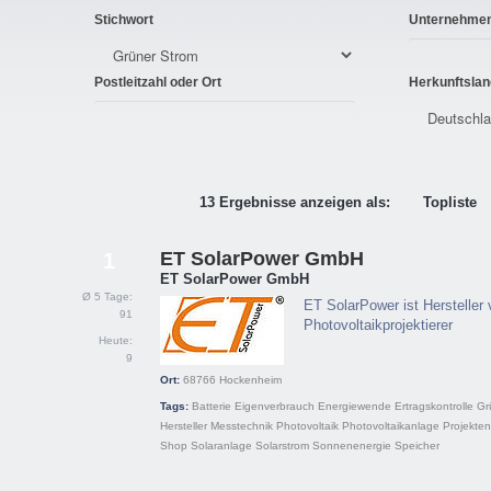
Stichwort
Unternehme
Postleitzahl oder Ort
Herkunftslan
13 Ergebnisse anzeigen als:
Topliste
ET SolarPower GmbH
1
ET SolarPower GmbH
Ø 5 Tage:
ET SolarPower ist Hersteller
91
Photovoltaikprojektierer
Heute:
9
Ort:
68766
Hockenheim
Tags:
Batterie
Eigenverbrauch
Energiewende
Ertragskontrolle
Gr
Hersteller
Messtechnik
Photovoltaik
Photovoltaikanlage
Projekten
Shop
Solaranlage
Solarstrom
Sonnenenergie
Speicher