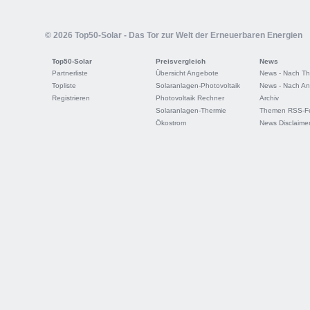
© 2026 Top50-Solar - Das Tor zur Welt der Erneuerbaren Energien
Top50-Solar
Preisvergleich
News
Partnerliste
Übersicht Angebote
News - Nach T
Topliste
Solaranlagen-Photovoltaik
News - Nach An
Registrieren
Photovoltaik Rechner
Archiv
Solaranlagen-Thermie
Themen RSS-F
Ökostrom
News Disclaime