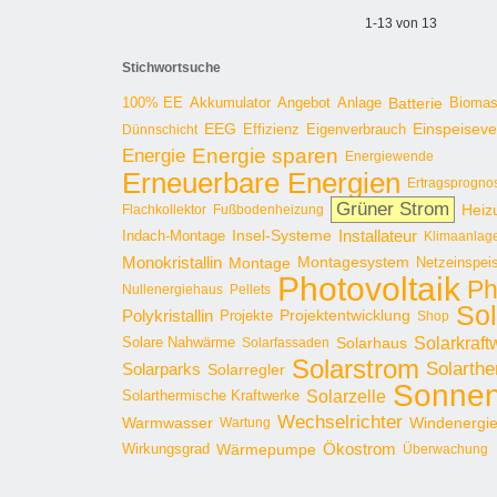
1-13 von 13
Stichwortsuche
100% EE
Angebot
Anlage
Batterie
Bioma
Akkumulator
EEG
Effizienz
Einspeisev
Dünnschicht
Eigenverbrauch
Energie sparen
Energie
Energiewende
Erneuerbare Energien
Ertragsprogno
Grüner Strom
Heiz
Flachkollektor
Fußbodenheizung
Installateur
Insel-Systeme
Indach-Montage
Klimaanlag
Monokristallin
Montage
Montagesystem
Netzeinspei
Photovoltaik
Ph
Nullenergiehaus
Pellets
Sol
Polykristallin
Projekte
Projektentwicklung
Shop
Solarkraft
Solare Nahwärme
Solarhaus
Solarfassaden
Solarstrom
Solarthe
Solarparks
Solarregler
Sonnen
Solarzelle
Solarthermische Kraftwerke
Wechselrichter
Warmwasser
Windenergi
Wartung
Ökostrom
Wirkungsgrad
Wärmepumpe
Überwachung