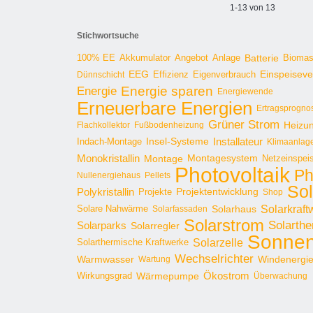
1-13 von 13
Stichwortsuche
100% EE
Angebot
Anlage
Batterie
Bioma
Akkumulator
EEG
Effizienz
Einspeisev
Dünnschicht
Eigenverbrauch
Energie sparen
Energie
Energiewende
Erneuerbare Energien
Ertragsprogno
Grüner Strom
Heizu
Flachkollektor
Fußbodenheizung
Installateur
Insel-Systeme
Indach-Montage
Klimaanlag
Monokristallin
Montage
Montagesystem
Netzeinspei
Photovoltaik
Ph
Nullenergiehaus
Pellets
Sol
Polykristallin
Projekte
Projektentwicklung
Shop
Solarkraft
Solare Nahwärme
Solarhaus
Solarfassaden
Solarstrom
Solarthe
Solarparks
Solarregler
Sonnen
Solarzelle
Solarthermische Kraftwerke
Wechselrichter
Warmwasser
Windenergi
Wartung
Ökostrom
Wirkungsgrad
Wärmepumpe
Überwachung