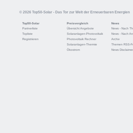
© 2026 Top50-Solar - Das Tor zur Welt der Erneuerbaren Energien
Top50-Solar
Preisvergleich
News
Partnerliste
Übersicht Angebote
News - Nach T
Topliste
Solaranlagen-Photovoltaik
News - Nach An
Registrieren
Photovoltaik Rechner
Archiv
Solaranlagen-Thermie
Themen RSS-F
Ökostrom
News Disclaime