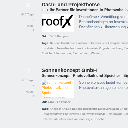
Dach- und Projektbörse
6
+++ Ihr Partner für Investitionen in Photovoltaik
Ø 5 Tage:
Dachbörse • Vermittlung von 
2
Bestandsanlagen an Investor
Heute:
Dachflächen • Überwachung 
1
Ort:
87437
Kempten
Tags:
Batterie
Dachbörse
Dachmiete
Dienstleister
Ertragskontroll
Installateur
News-Nachrichten
Photovoltaik
Projektentwicklung
So
Speicher
Überwachung
Verpachtung
Wartung
Sonnenkonzept GmbH
7
Sonnenkonzept - Photovoltaik und Speicher - E
Ø 5 Tage:
Sonnenkonzept bietet von de
2
Photovoltaikanlagen einen k
Heute:
1
Ort:
14612
Falkensee
Tags:
Angebot
Anlage
Batterie
Blitzschutz
Eigenverbrauch
Energ
Ertragskontrolle
Photovoltaik
Photovoltaikanlage
Solaranlage
Sol
Solarmodul
Solarstrom
Sonnenenergie
Speicher