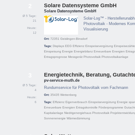
Solare Datensysteme GmbH
2
Solare Datensysteme GmbH
Ø 5 Tage:
Solar-Log™ - Herstellerunab
21
Photovoltaik - Modernes Kom
Heute:
Visualisierung
12
Ort:
72351
Geislingen-Binsdorf
Tags:
Displays
EEG
Effizienz
Einspeisevergütung
Einspeisezähle
Einspeisung
Energie
Energiebilanz
Erneuerbare Energien
Ertrag
Ertragsprognose
Messgerät
Photovoltaik
Photovoltaikanlage
Energietechnik, Beratung, Gutacht
3
pv-service-muth.de
Ø 5 Tage:
Rundumservice für Photovoltaik vom Fachmann
4
Ort:
35435
Wettenberg
Heute:
6
Tags:
Effizienz
Eigenverbrauch
Einspeisevergütung
Energie spa
Erneuerbare Energien
Ertragskontrolle
Förderprogramme
Gutach
Kapitalanlage
Niedrigenergiehaus
Photovoltaik
Projektentwicklun
Sonnenenergie
Wärmedämmung