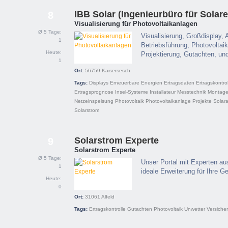
IBB Solar (Ingenieurbüro für Solare
8
Visualisierung für Photovoltaikanlagen
Ø 5 Tage:
Visualisierung, Großdisplay,
1
Betriebsführung, Photovoltai
Heute:
Projektierung, Gutachten, un
1
Ort:
56759
Kaisersesch
Tags:
Displays
Erneuerbare Energien
Ertragsdaten
Ertragskontrol
Ertragsprognose
Insel-Systeme
Installateur
Messtechnik
Montag
Netzeinspeisung
Photovoltaik
Photovoltaikanlage
Projekte
Solar
Solarstrom
Solarstrom Experte
9
Solarstrom Experte
Ø 5 Tage:
Unser Portal mit Experten au
1
ideale Erweiterung für Ihre G
Heute:
0
Ort:
31061
Alfeld
Tags:
Ertragskontrolle
Gutachten
Photovoltaik
Unwetter
Versiche