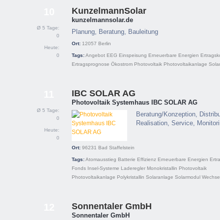
KunzelmannSolar
10
kunzelmannsolar.de
Ø 5 Tage:
Planung, Beratung, Bauleitung
0
Ort:
12057
Berlin
Heute:
0
Tags:
Angebot
EEG
Einspeisung
Erneuerbare Energien
Ertragsk
Ertragsprognose
Ökostrom
Photovoltaik
Photovoltaikanlage
Sola
IBC SOLAR AG
11
Photovoltaik Systemhaus IBC SOLAR AG
Ø 5 Tage:
Beratung/Konzeption, Distribu
0
Realisation, Service, Monitor
Heute:
0
Ort:
96231
Bad Staffelstein
Tags:
Atomausstieg
Batterie
Effizienz
Erneuerbare Energien
Ertr
Fonds
Insel-Systeme
Laderegler
Monokristallin
Photovoltaik
Photovoltaikanlage
Polykristallin
Solaranlage
Solarmodul
Wechsel
Sonnentaler GmbH
12
Sonnentaler GmbH