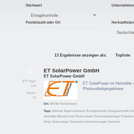
Stichwort
Unternehme
Postleitzahl oder Ort
Herkunftslan
13 Ergebnisse anzeigen als:
Topliste
ET SolarPower GmbH
1
ET SolarPower GmbH
Ø 5 Tage:
ET SolarPower ist Hersteller
145
Photovoltaikprojektierer
Heute:
70
Ort:
68766
Hockenheim
Tags:
Batterie
Eigenverbrauch
Energiewende
Ertragskontrolle
Gr
Hersteller
Messtechnik
Photovoltaik
Photovoltaikanlage
Projekten
Shop
Solaranlage
Solarstrom
Sonnenenergie
Speicher