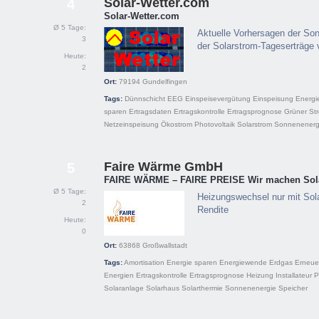
Solar-Wetter.com
4
Solar-Wetter.com
Ø 5 Tage:
Aktuelle Vorhersagen der So
3
der Solarstrom-Tageserträge
Heute:
2
Ort:
79194
Gundelfingen
Tags:
Dünnschicht
EEG
Einspeisevergütung
Einspeisung
Energi
sparen
Ertragsdaten
Ertragskontrolle
Ertragsprognose
Grüner St
Netzeinspeisung
Ökostrom
Photovoltaik
Solarstrom
Sonnenenerg
Faire Wärme GmbH
5
FAIRE WÄRME – FAIRE PREISE Wir machen Solar
Ø 5 Tage:
Heizungswechsel nur mit Sol
2
Rendite
Heute:
0
Ort:
63868
Großwallstadt
Tags:
Amortisation
Energie sparen
Energiewende
Erdgas
Erneue
Energien
Ertragskontrolle
Ertragsprognose
Heizung
Installateur
P
Solaranlage
Solarhaus
Solarthermie
Sonnenenergie
Speicher