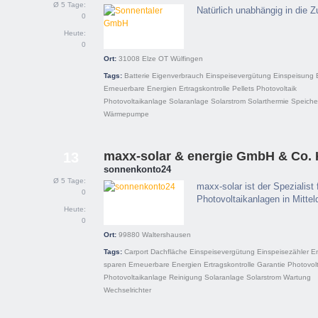
Ø 5 Tage:
Natürlich unabhängig in die Z
0
Heute:
0
Ort:
31008
Elze OT Wülfingen
Tags:
Batterie
Eigenverbrauch
Einspeisevergütung
Einspeisung
Erneuerbare Energien
Ertragskontrolle
Pellets
Photovoltaik
Photovoltaikanlage
Solaranlage
Solarstrom
Solarthermie
Speiche
Wärmepumpe
maxx-solar & energie GmbH & Co.
13
sonnenkonto24
Ø 5 Tage:
maxx-solar ist der Spezialist 
0
Photovoltaikanlagen in Mittel
Heute:
0
Ort:
99880
Waltershausen
Tags:
Carport
Dachfläche
Einspeisevergütung
Einspeisezähler
E
sparen
Erneuerbare Energien
Ertragskontrolle
Garantie
Photovolt
Photovoltaikanlage
Reinigung
Solaranlage
Solarstrom
Wartung
Wechselrichter