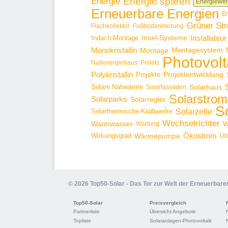
Energie sparen
Energie
Energiewe
Erneuerbare Energien
E
Grüner St
Flachkollektor
Fußbodenheizung
Installateur
Insel-Systeme
Indach-Montage
Monokristallin
Montage
Montagesystem
Photovolt
Nullenergiehaus
Pellets
Polykristallin
Projekte
Projektentwicklung
Solare Nahwärme
Solarhaus
Solarfassaden
Solarstrom
Solarparks
Solarregler
S
Solarzelle
Solarthermische Kraftwerke
Wechselrichter
Warmwasser
W
Wartung
Ökostrom
Wirkungsgrad
Wärmepumpe
Üb
© 2026 Top50-Solar - Das Tor zur Welt der Erneuerbare
Top50-Solar
Preisvergleich
Partnerliste
Übersicht Angebote
Topliste
Solaranlagen-Photovoltaik