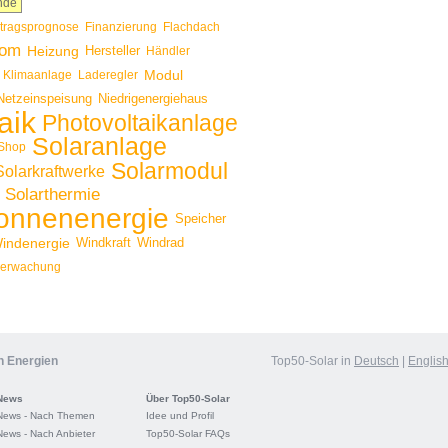
nde
rtragsprognose
Finanzierung
Flachdach
rom
Heizung
Hersteller
Händler
Modul
Klimaanlage
Laderegler
Netzeinspeisung
Niedrigenergiehaus
aik
Photovoltaikanlage
Solaranlage
Shop
Solarmodul
Solarkraftwerke
Solarthermie
onnenenergie
Speicher
indenergie
Windkraft
Windrad
erwachung
n Energien
Top50-Solar in
Deutsch
|
Englis
News
Über Top50-Solar
News - Nach Themen
Idee und Profil
News - Nach Anbieter
Top50-Solar FAQs