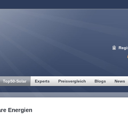
Regi
Top50-Solar
Experts
Preisvergleich
Blogs
News
are Energien