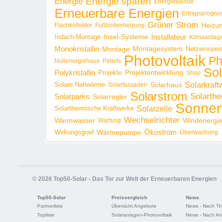
Energie sparen
Energie
Energiewende
Erneuerbare Energien
Ertragsprogno
Grüner Strom
Heizu
Flachkollektor
Fußbodenheizung
Installateur
Insel-Systeme
Indach-Montage
Klimaanlag
Monokristallin
Montage
Montagesystem
Netzeinspei
Photovoltaik
Ph
Nullenergiehaus
Pellets
Sol
Polykristallin
Projekte
Projektentwicklung
Shop
Solarkraft
Solare Nahwärme
Solarhaus
Solarfassaden
Solarstrom
Solarthe
Solarparks
Solarregler
Sonnen
Solarzelle
Solarthermische Kraftwerke
Wechselrichter
Warmwasser
Windenergi
Wartung
Ökostrom
Wirkungsgrad
Wärmepumpe
Überwachung
© 2026 Top50-Solar - Das Tor zur Welt der Erneuerbaren Energien
Top50-Solar
Preisvergleich
News
Partnerliste
Übersicht Angebote
News - Nach T
Topliste
Solaranlagen-Photovoltaik
News - Nach An