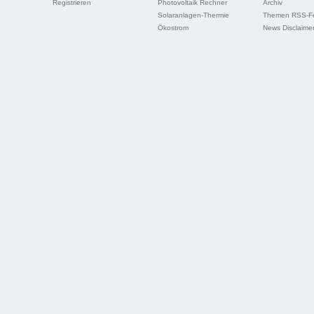
Registrieren
Photovoltaik Rechner
Archiv
Solaranlagen-Thermie
Themen RSS-F
Ökostrom
News Disclaime